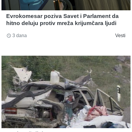
Evrokomesar poziva Savet i Parlament da
hitno deluju protiv mreža krijumčara ljudi
3 dana
Vesti
access_time