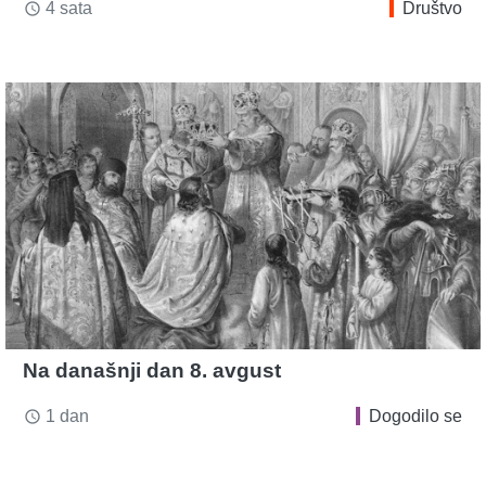
4 sata
Društvo
access_time
Na današnji dan 8. avgust
1 dan
Dogodilo se
access_time