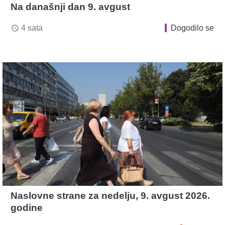
Na današnji dan 9. avgust
4 sata
Dogodilo se
access_time
Naslovne strane za nedelju, 9. avgust 2026.
godine