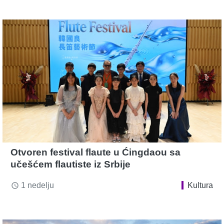
Otvoren festival flaute u Ćingdaou sa
učešćem flautiste iz Srbije
1 nedelju
Kultura
access_time