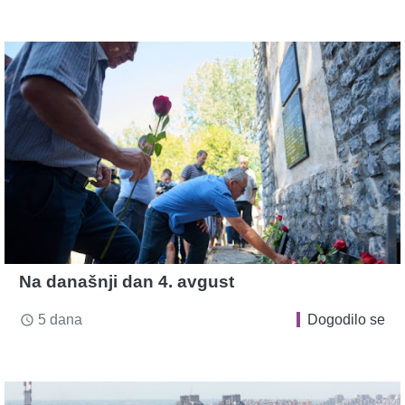
Na današnji dan 4. avgust
5 dana
Dogodilo se
access_time