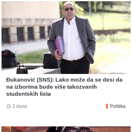
Đukanović (SNS): Lako može da se desi da
na izborima bude više takozvanih
studentskih lista
2 dana
Politika
access_time