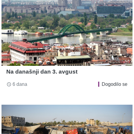
Na današnji dan 3. avgust
6 dana
Dogodilo se
access_time