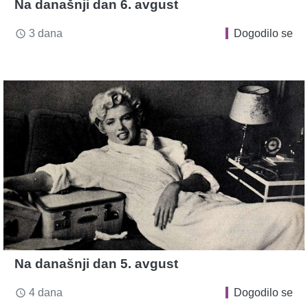
Na današnji dan 6. avgust
3 dana
Dogodilo se
access_time
Na današnji dan 5. avgust
4 dana
Dogodilo se
access_time