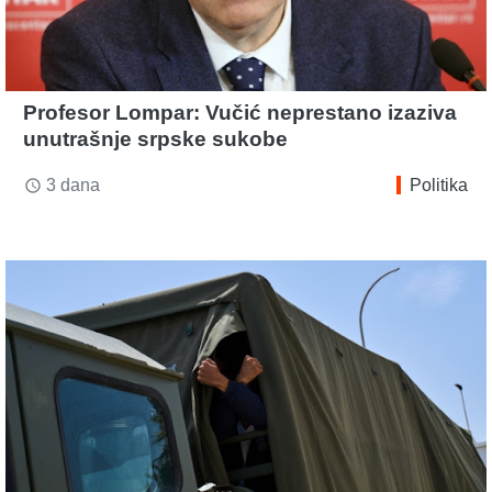
Profesor Lompar: Vučić neprestano izaziva
unutrašnje srpske sukobe
3 dana
Politika
access_time