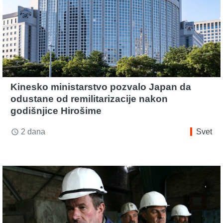
Kinesko ministarstvo pozvalo Japan da
odustane od remilitarizacije nakon
godišnjice Hirošime
2 dana
Svet
access_time