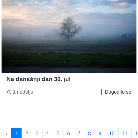
Na današnji dan 30. jul
1 nedelju
Dogodilo se
access_time
‹
1
2
3
4
5
6
7
8
9
10
11
1