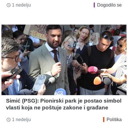
1 nedelju
Dogodilo se
access_time
Simić (PSG): Pionirski park je postao simbol
vlasti koja ne poštuje zakone i građane
1 nedelju
Politika
access_time