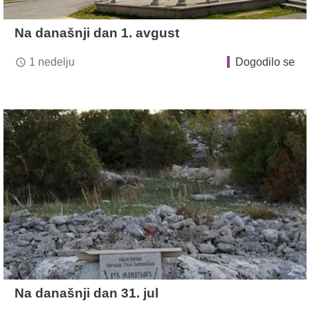
Na današnji dan 1. avgust
1 nedelju
Dogodilo se
access_time
Na današnji dan 31. jul