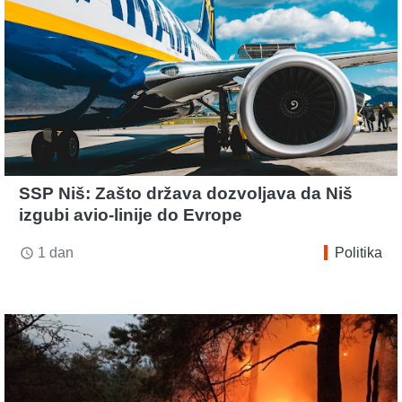
SSP Niš: Zašto država dozvoljava da Niš
izgubi avio-linije do Evrope
1 dan
Politika
access_time