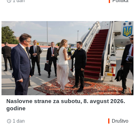
1 dan
Politika
access_time
Naslovne strane za subotu, 8. avgust 2026.
godine
1 dan
Društvo
access_time