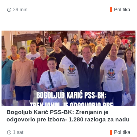
39 min
Politika
access_time
Bogoljub Karić PSS-BK: Zrenjanin je
odgovorio pre izbora- 1.280 razloga za nadu
1 sat
Politika
access_time