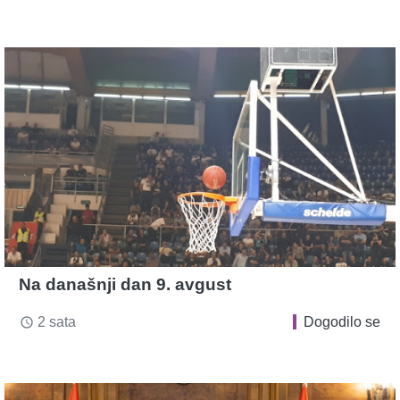
Na današnji dan 9. avgust
2 sata
Dogodilo se
access_time