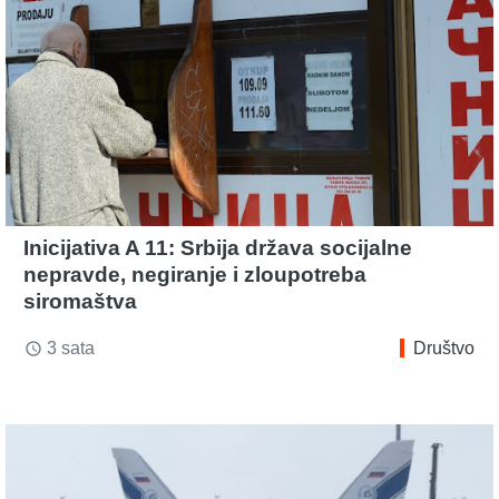
Inicijativa A 11: Srbija država socijalne
nepravde, negiranje i zloupotreba
siromaštva
3 sata
Društvo
access_time