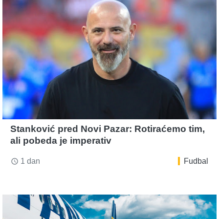
Stanković pred Novi Pazar: Rotiraćemo tim,
ali pobeda je imperativ
1 dan
Fudbal
access_time