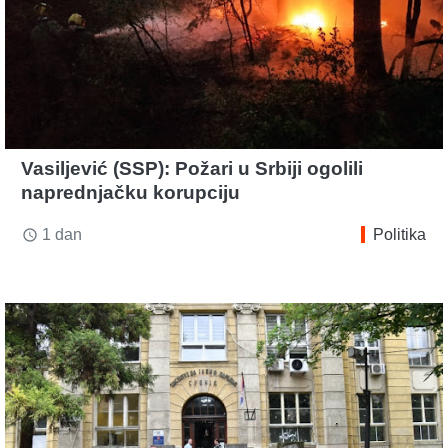
Vasiljević (SSP): Požari u Srbiji ogolili
naprednjačku korupciju
1 dan
Politika
access_time