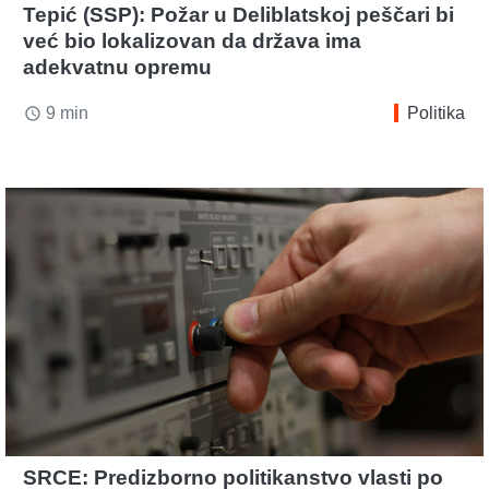
Tepić (SSP): Požar u Deliblatskoj peščari bi
već bio lokalizovan da država ima
adekvatnu opremu
9 min
Politika
access_time
SRCE: Predizborno politikanstvo vlasti po