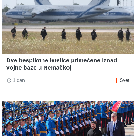
Dve bespilotne letelice primećene iznad
vojne baze u Nemačkoj
1 dan
Svet
access_time