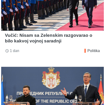
Vučić: Nisam sa Zelenskim razgovarao o
bilo kakvoj vojnoj saradnji
1 dan
Politika
access_time