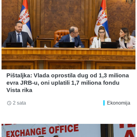
Pištaljka: Vlada oprostila dug od 1,3 miliona
evra JRB-u, oni uplatili 1,7 miliona fondu
Vista rika
2 sata
Ekonomija
access_time