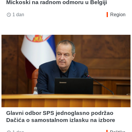
Mickoski na radnom odmoru u Belgiji
1 dan
Region
access_time
Glavni odbor SPS jednoglasno podržao
Dačića o samostalnom izlasku na izbore