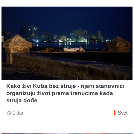
Kako živi Kuba bez struje - njeni stanovnici
organizuju život prema trenucima kada
struja dođe
1 dan
Svet
access_time