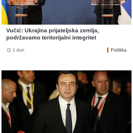
Vučić: Ukrajina prijateljska zemlja,
podržavamo teritorijalni integritet
1 dan
Politika
access_time