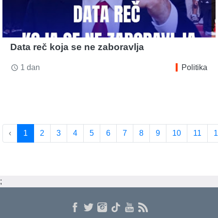
Data reč koja se ne zaboravlja
1 dan
Politika
access_time
‹
1
2
3
4
5
6
7
8
9
10
11
1
;