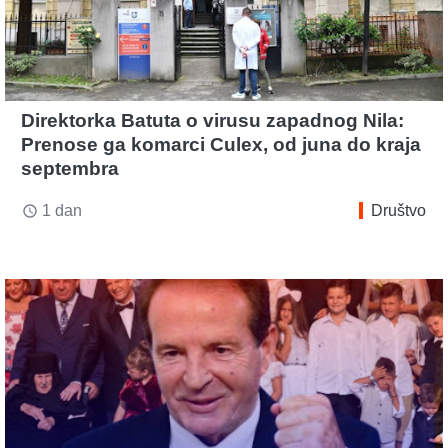
Direktorka Batuta o virusu zapadnog Nila:
Prenose ga komarci Culex, od juna do kraja
septembra
1 dan
Društvo
access_time