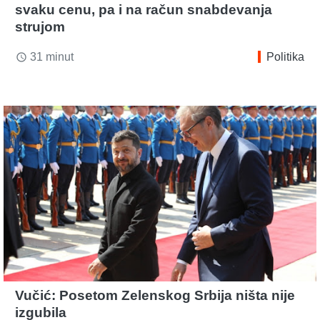
svaku cenu, pa i na račun snabdevanja
strujom
31 minut
Politika
access_time
Vučić: Posetom Zelenskog Srbija ništa nije
izgubila