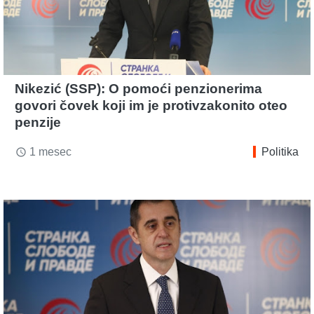
Nikezić (SSP): O pomoći penzionerima
govori čovek koji im je protivzakonito oteo
penzije
1 mesec
Politika
access_time