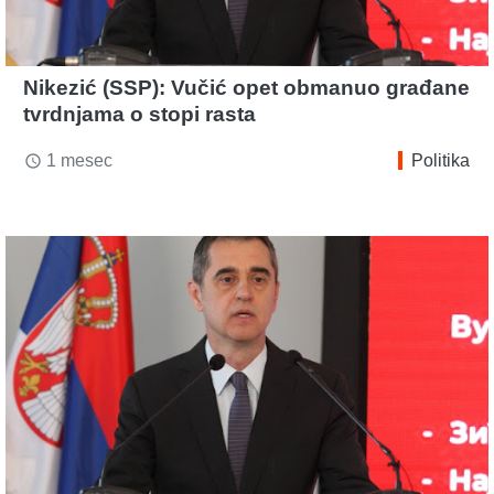
Nikezić (SSP): Vučić opet obmanuo građane
tvrdnjama o stopi rasta
1 mesec
Politika
access_time