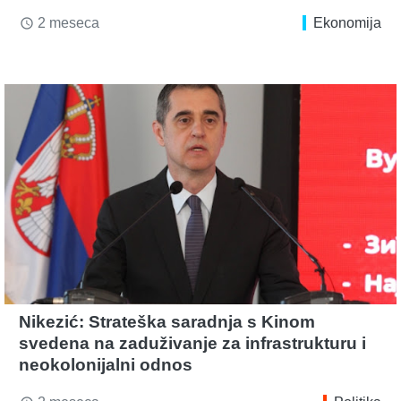
2 meseca
Ekonomija
access_time
Nikezić: Strateška saradnja s Kinom
svedena na zaduživanje za infrastrukturu i
neokolonijalni odnos