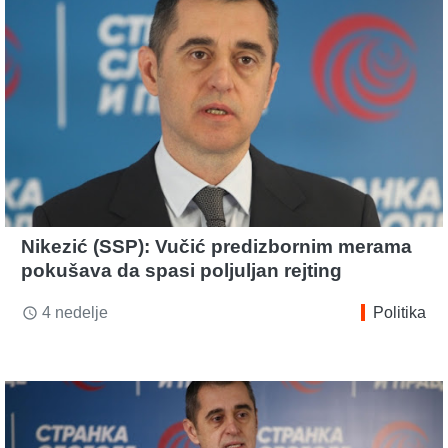
Nikezić (SSP): Vučić predizbornim merama
pokušava da spasi poljuljan rejting
4 nedelje
Politika
access_time