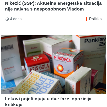
Nikezić (SSP): Aktuelna energetska situacija
nije naivna s nesposobnom Vladom
4 dana
Politika
access_time
Lekovi pojeftinjuju u dve faze, opozicija
kritikuje