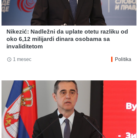
Nikezić: Nadležni da uplate otetu razliku od
oko 6,12 milijardi dinara osobama sa
invaliditetom
1 mesec
Politika
access_time