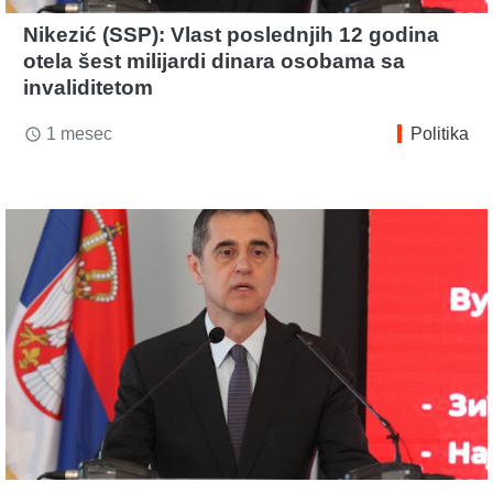
Nikezić (SSP): Vlast poslednjih 12 godina
otela šest milijardi dinara osobama sa
invaliditetom
1 mesec
Politika
access_time