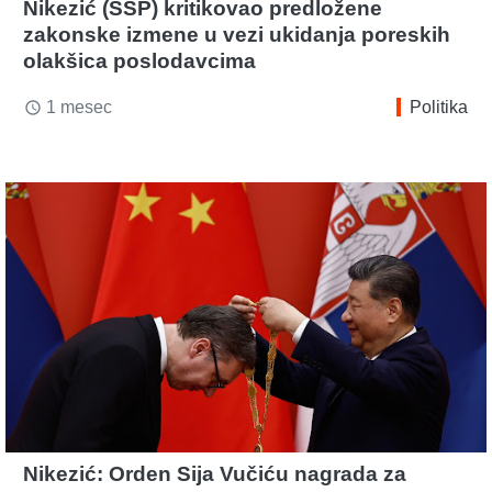
Nikezić (SSP) kritikovao predložene
zakonske izmene u vezi ukidanja poreskih
olakšica poslodavcima
1 mesec
Politika
access_time
Nikezić: Orden Sija Vučiću nagrada za