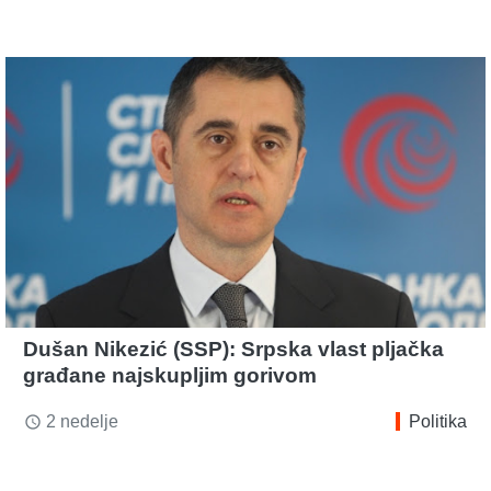
Dušan Nikezić (SSP): Srpska vlast pljačka
građane najskupljim gorivom
2 nedelje
Politika
access_time