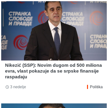
Nikezić (SSP): Novim dugom od 500 miliona
evra, vlast pokazuje da se srpske finansije
raspadaju
3 nedelje
Politika
access_time