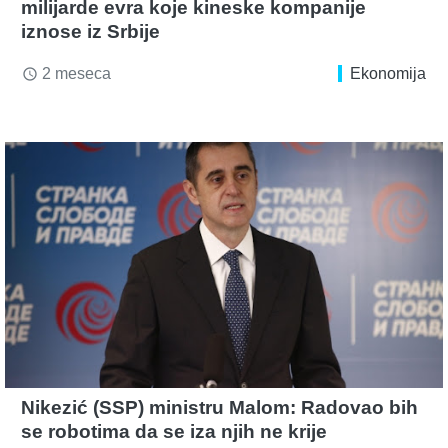
milijarde evra koje kineske kompanije
iznose iz Srbije
2 meseca
Ekonomija
access_time
Nikezić (SSP) ministru Malom: Radovao bih
se robotima da se iza njih ne krije