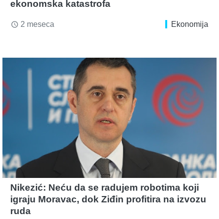
ekonomska katastrofa
2 meseca
Ekonomija
access_time
Nikezić: Neću da se radujem robotima koji
igraju Moravac, dok Ziđin profitira na izvozu
ruda