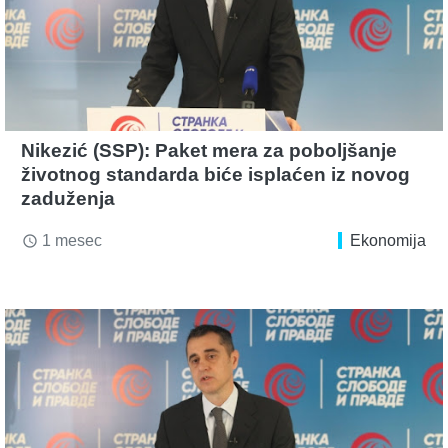
Nikezić (SSP): Paket mera za poboljšanje
životnog standarda biće isplaćen iz novog
zaduženja
1 mesec
Ekonomija
access_time