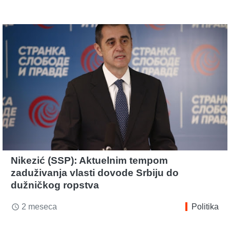
Nikezić (SSP): Aktuelnim tempom
zaduživanja vlasti dovode Srbiju do
dužničkog ropstva
2 meseca
Politika
access_time