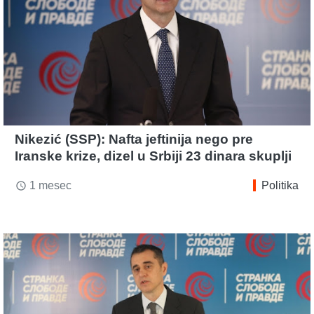
Nikezić (SSP): Nafta jeftinija nego pre
Iranske krize, dizel u Srbiji 23 dinara skuplji
1 mesec
Politika
access_time