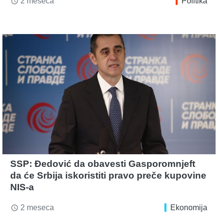
2 meseca
Politika
access_time
SSP: Đedović da obavesti Gasporomnjeft
da će Srbija iskoristiti pravo preče kupovine
NIS-a
2 meseca
Ekonomija
access_time