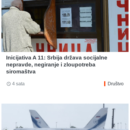
Inicijativa A 11: Srbija država socijalne
nepravde, negiranje i zloupotreba
siromaštva
4 sata
Društvo
access_time