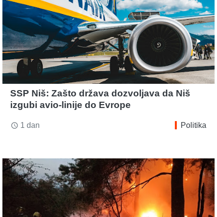
SSP Niš: Zašto država dozvoljava da Niš
izgubi avio-linije do Evrope
1 dan
Politika
access_time