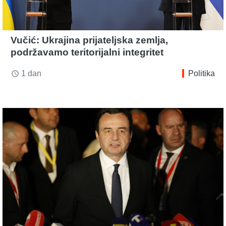
Vučić: Ukrajina prijateljska zemlja,
podržavamo teritorijalni integritet
1 dan
Politika
access_time