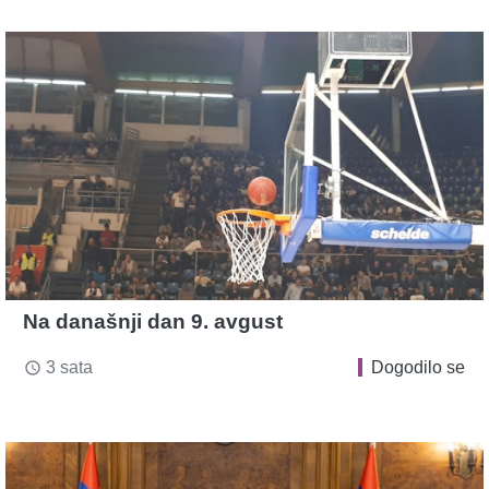
Na današnji dan 9. avgust
3 sata
Dogodilo se
access_time