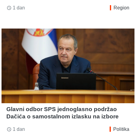
1 dan
Region
access_time
Glavni odbor SPS jednoglasno podržao
Dačića o samostalnom izlasku na izbore
1 dan
Politika
access_time