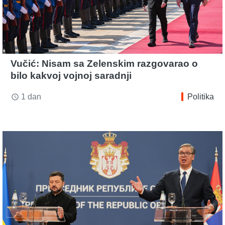
Vučić: Nisam sa Zelenskim razgovarao o
bilo kakvoj vojnoj saradnji
1 dan
Politika
access_time