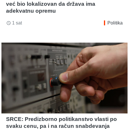
već bio lokalizovan da država ima
adekvatnu opremu
1 sat
Politika
access_time
SRCE: Predizborno politikanstvo vlasti po
svaku cenu, pa i na račun snabdevanja