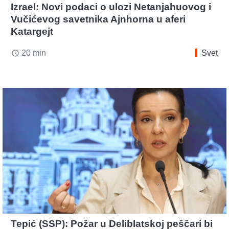
Izrael: Novi podaci o ulozi Netanjahuovog i
Vučićevog savetnika Ajnhorna u aferi
Katargejt
20 min
Svet
access_time
Tepić (SSP): Požar u Deliblatskoj peščari bi