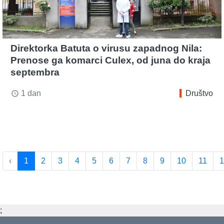
Direktorka Batuta o virusu zapadnog Nila:
Prenose ga komarci Culex, od juna do kraja
septembra
1 dan
Društvo
access_time
‹
1
2
3
4
5
6
7
8
9
10
11
1
;