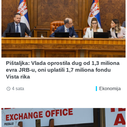
Pištaljka: Vlada oprostila dug od 1,3 miliona
evra JRB-u, oni uplatili 1,7 miliona fondu
Vista rika
4 sata
Ekonomija
access_time