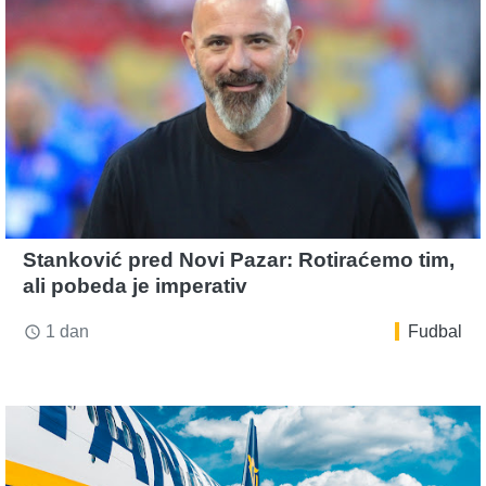
Stanković pred Novi Pazar: Rotiraćemo tim,
ali pobeda je imperativ
1 dan
Fudbal
access_time