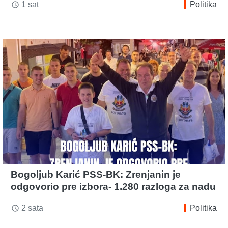
1 sat
Politika
access_time
Bogoljub Karić PSS-BK: Zrenjanin je
odgovorio pre izbora- 1.280 razloga za nadu
2 sata
Politika
access_time