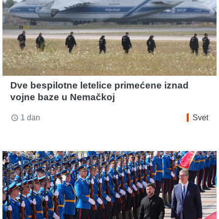
Dve bespilotne letelice primećene iznad
vojne baze u Nemačkoj
1 dan
Svet
access_time