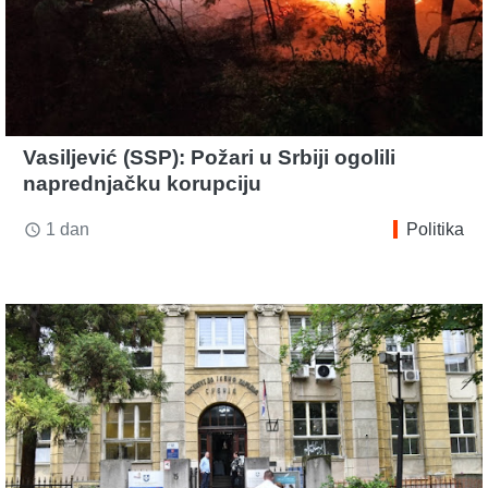
Vasiljević (SSP): Požari u Srbiji ogolili
naprednjačku korupciju
1 dan
Politika
access_time