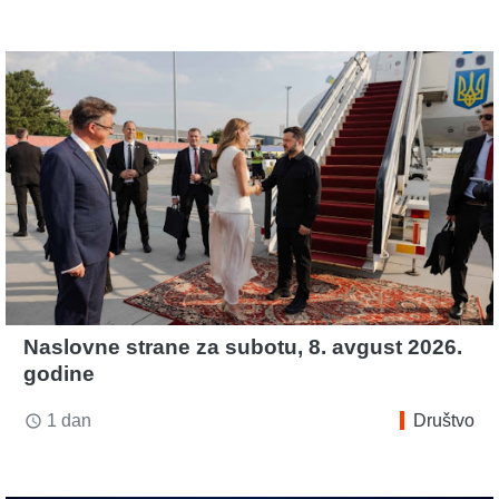
Naslovne strane za subotu, 8. avgust 2026.
godine
1 dan
Društvo
access_time