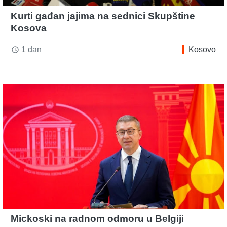
Kurti gađan jajima na sednici Skupštine
Kosova
1 dan
Kosovo
access_time
Mickoski na radnom odmoru u Belgiji