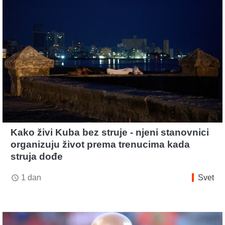
Kako živi Kuba bez struje - njeni stanovnici
organizuju život prema trenucima kada
struja dođe
1 dan
Svet
access_time