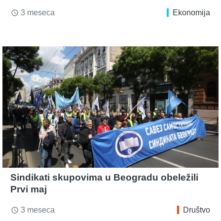
3 meseca
Ekonomija
access_time
Sindikati skupovima u Beogradu obeležili
Prvi maj
3 meseca
Društvo
access_time