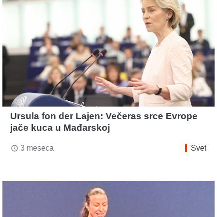
Ursula fon der Lajen: Večeras srce Evrope
jače kuca u Mađarskoj
3 meseca
Svet
access_time