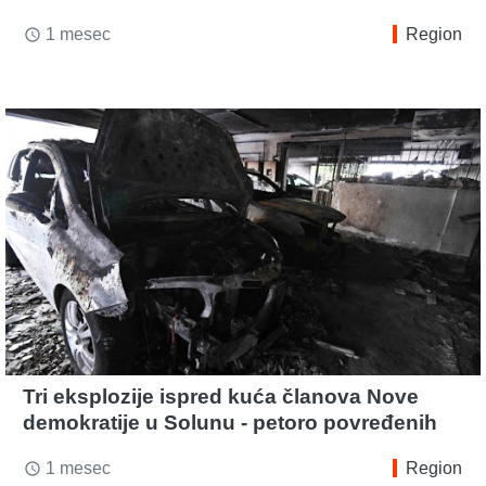
1 mesec
Region
access_time
Tri eksplozije ispred kuća članova Nove
demokratije u Solunu - petoro povređenih
1 mesec
Region
access_time