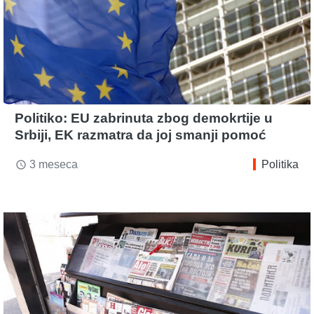
Politiko: EU zabrinuta zbog demokrtije u
Srbiji, EK razmatra da joj smanji pomoć
3 meseca
Politika
access_time