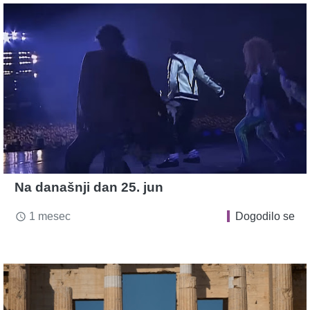
Na današnji dan 25. jun
1 mesec
Dogodilo se
access_time