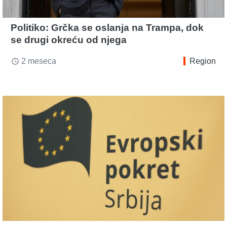
Politiko: Grčka se oslanja na Trampa, dok
se drugi okreću od njega
2 meseca
Region
access_time