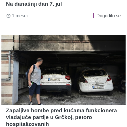
Na današnji dan 7. jul
1 mesec
Dogodilo se
access_time
Zapaljive bombe pred kućama funkcionera
vladajuće partije u Grčkoj, petoro
hospitalizovanih