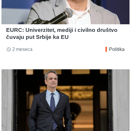
EURC: Univerzitet, mediji i civilno društvo
čuvaju put Srbije ka EU
2 meseca
Politika
access_time