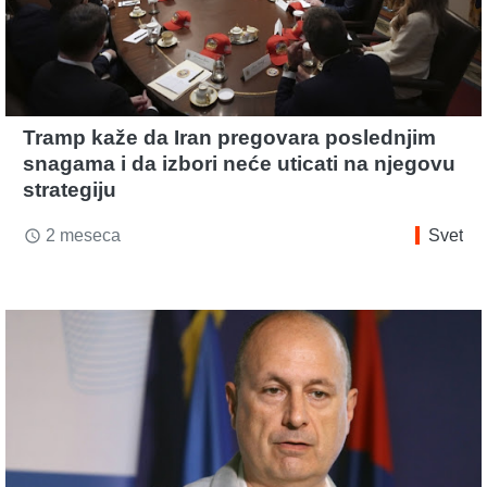
Tramp kaže da Iran pregovara poslednjim
snagama i da izbori neće uticati na njegovu
strategiju
2 meseca
Svet
access_time