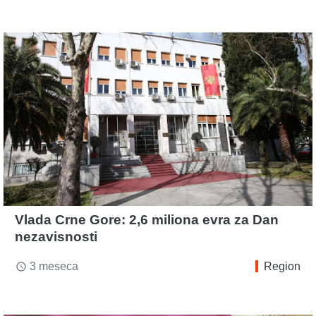
Vlada Crne Gore: 2,6 miliona evra za Dan
nezavisnosti
3 meseca
Region
access_time