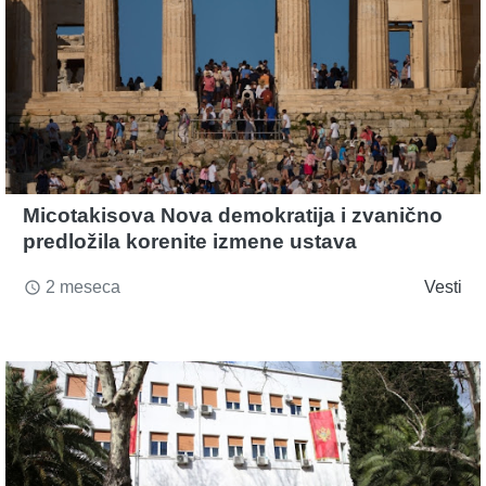
Micotakisova Nova demokratija i zvanično
predložila korenite izmene ustava
2 meseca
Vesti
access_time