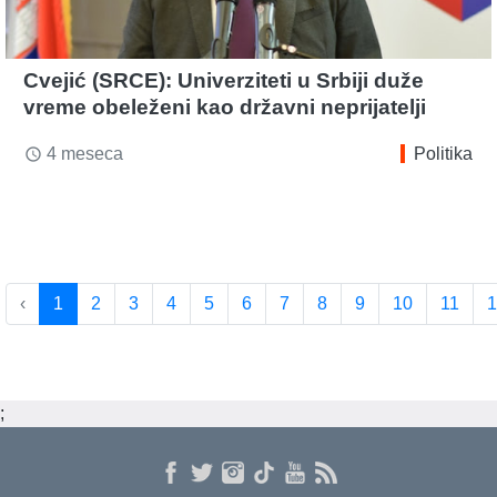
Cvejić (SRCE): Univerziteti u Srbiji duže
vreme obeleženi kao državni neprijatelji
4 meseca
Politika
access_time
‹
1
2
3
4
5
6
7
8
9
10
11
1
;