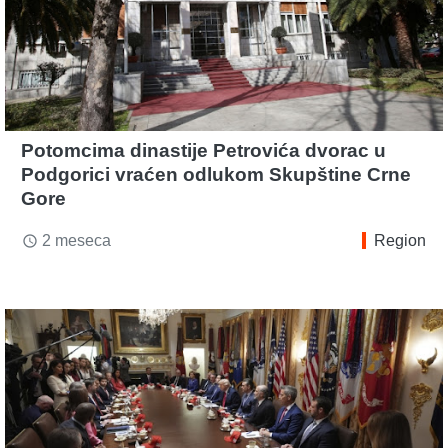
Potomcima dinastije Petrovića dvorac u
Podgorici vraćen odlukom Skupštine Crne
Gore
2 meseca
Region
access_time