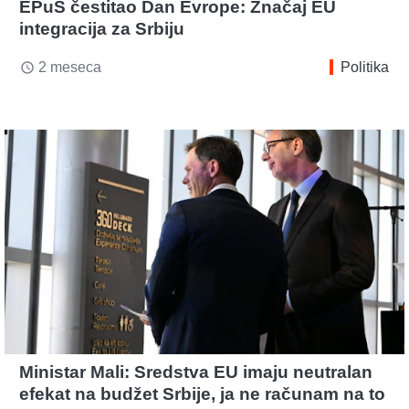
EPuS čestitao Dan Evrope: Značaj EU
integracija za Srbiju
2 meseca
Politika
access_time
Ministar Mali: Sredstva EU imaju neutralan
efekat na budžet Srbije, ja ne računam na to