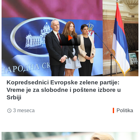
play_arrow
Kopredsednici Evropske zelene partije:
Vreme je za slobodne i poštene izbore u
Srbiji
3 meseca
Politika
access_time