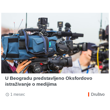
U Beogradu predstavljeno Oksfordovo
istraživanje o medijima
1 mesec
Društvo
access_time