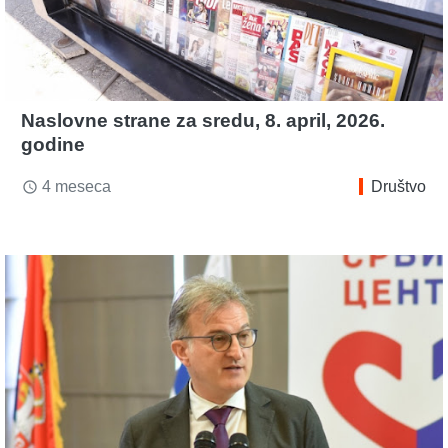
Naslovne strane za sredu, 8. april, 2026.
godine
4 meseca
Društvo
access_time