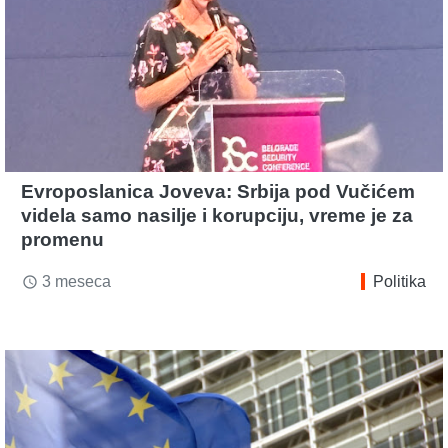
Evroposlanica Joveva: Srbija pod Vučićem
videla samo nasilje i korupciju, vreme je za
promenu
3 meseca
Politika
access_time