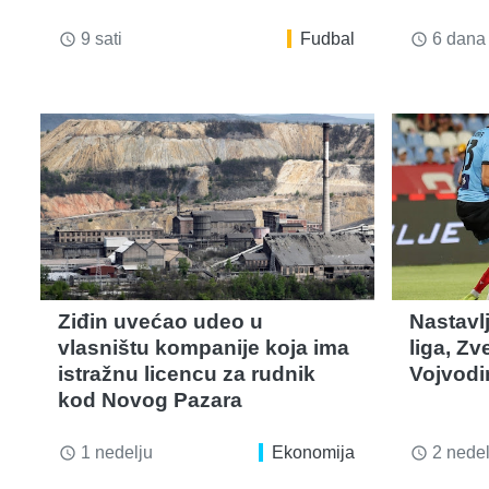
9 sati
Fudbal
6 dana
access_time
access_time
Ziđin uvećao udeo u
Nastavl
vlasništu kompanije koja ima
liga, Z
istražnu licencu za rudnik
Vojvodi
kod Novog Pazara
1 nedelju
Ekonomija
2 nedel
access_time
access_time