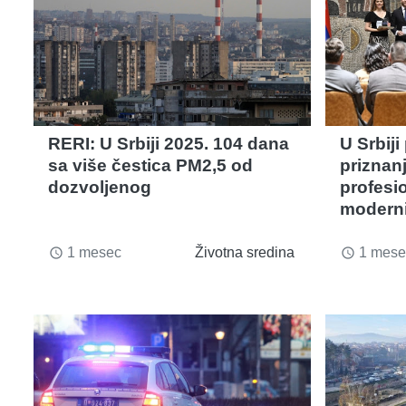
RERI: U Srbiji 2025. 104 dana
U Srbiji
sa više čestica PM2,5 od
priznan
dozvoljenog
profesio
moderni
1 mesec
Životna sredina
1 mese
access_time
access_time