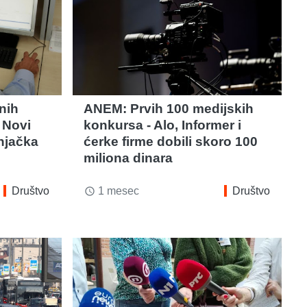
nih
ANEM: Prvih 100 medijskih
 Novi
konkursa - Alo, Informer i
njačka
ćerke firme dobili skoro 100
miliona dinara
Društvo
1 mesec
Društvo
access_time