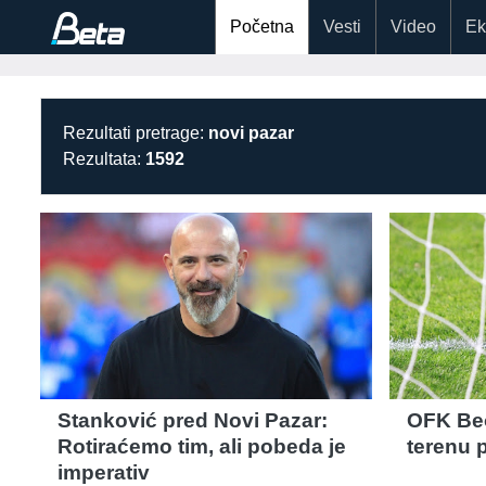
Početna
Vesti
Video
Ek
Rezultati pretrage:
novi pazar
Rezultata:
1592
Stanković pred Novi Pazar:
OFK Be
Rotiraćemo tim, ali pobeda je
terenu 
imperativ