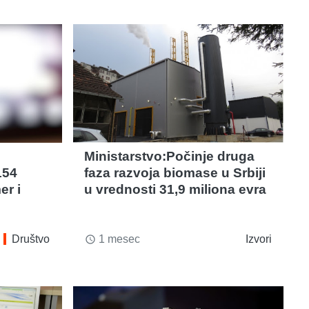
Ministarstvo:Počinje druga
154
faza razvoja biomase u Srbiji
er i
u vrednosti 31,9 miliona evra
Društvo
1 mesec
Izvori
access_time