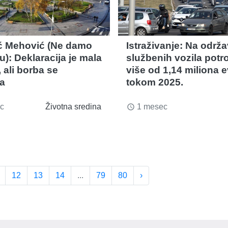
ć Mehović (Ne damo
Istraživanje: Na održ
): Deklaracija je mala
službenih vozila pot
 ali borba se
više od 1,14 miliona e
ja
tokom 2025.
c
Životna sredina
1 mesec
access_time
12
13
14
...
79
80
›