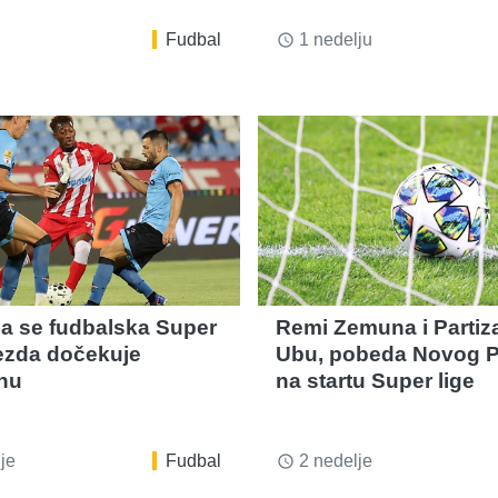
Fudbal
1 nedelju
access_time
ja se fudbalska Super
Remi Zemuna i Partiz
vezda dočekuje
Ubu, pobeda Novog P
nu
na startu Super lige
je
Fudbal
2 nedelje
access_time