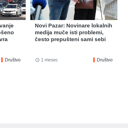
avanje
Novi Pazar: Novinare lokalnih
rošeno
medija muče isti problemi,
vra
često prepušteni sami sebi
Društvo
1 mesec
Društvo
access_time