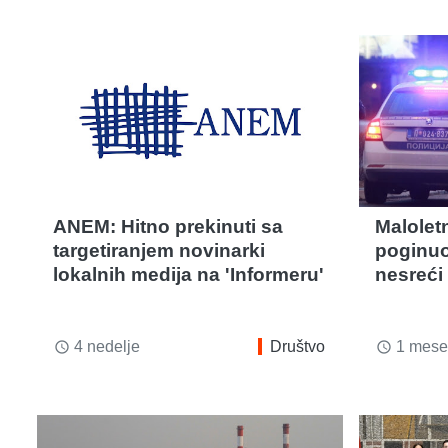
ANEM: Hitno prekinuti sa
Malolet
targetiranjem novinarki
poginuo
lokalnih medija na 'Informeru'
nesreći 
4 nedelje
Društvo
1 mese
access_time
access_time