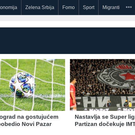
onomija
Zelena Srbija
Fomo
Sport
Migranti
ograd na gostujućem
Nastavlja se Super lig
pobedio Novi Pazar
Partizan dočekuje IM