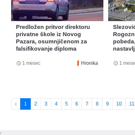
Predložen pritvor direktoru
Slezovi
privatne škole iz Novog
Rogoznu
Pazara, osumnjičenom za
pobeda,
falsifikovanje diploma
nastavl
1 mesec
Hronika
1 mese
access_time
access_time
‹
1
2
3
4
5
6
7
8
9
10
11
;