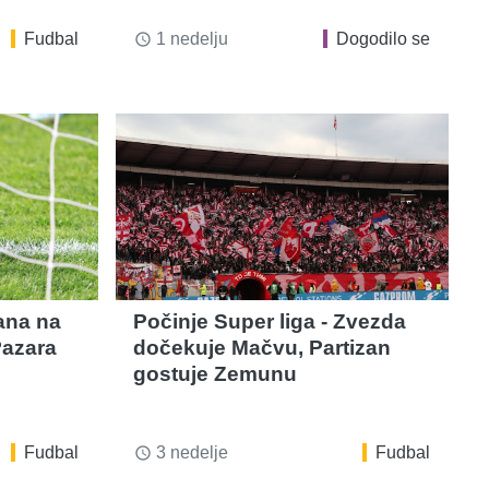
Fudbal
1 nedelju
Dogodilo se
access_time
ana na
Počinje Super liga - Zvezda
azara
dočekuje Mačvu, Partizan
gostuje Zemunu
Fudbal
3 nedelje
Fudbal
access_time