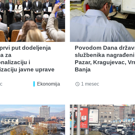
 prvi put dodeljenja
Povodom Dana držav
ja za
službenika nagrađeni
nalizaciju i
Pazar, Kragujevac, Vr
zaciju javne uprave
Banja
c
Ekonomija
1 mesec
access_time