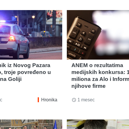
nik iz Novog Pazara
ANEM o rezultatima
, troje povređeno u
medijskih konkursa: 
na Goliji
miliona za Alo i Inform
njihove firme
c
Hronika
1 mesec
access_time