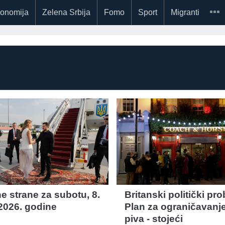
onomija
Zelena Srbija
Fomo
Sport
Migranti
e strane za subotu, 8.
Britanski politički pr
2026. godine
Plan za ograničavanje
piva - stojeći