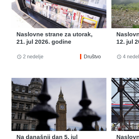
Naslovne strane za utorak,
Naslovn
21. jul 2026. godine
12. jul 
2 nedelje
Društvo
4 nedel
access_time
access_time
Na današnji dan 5. jul
Naslovn