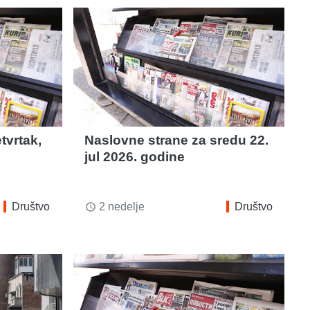
tvrtak,
Naslovne strane za sredu 22.
jul 2026. godine
Društvo
2 nedelje
Društvo
access_time