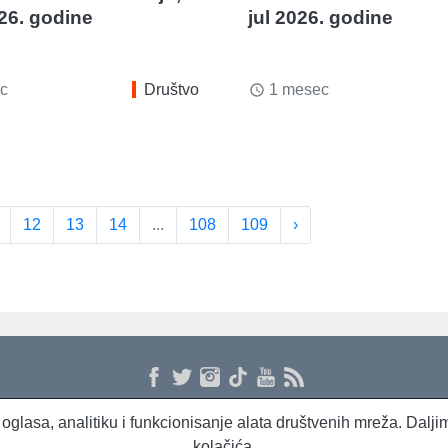
026. godine
jul 2026. godine
c
Društvo
1 mesec
access_time
12
13
14
...
108
109
›
 i oglasa, analitiku i funkcionisanje alata društvenih mreža. Dal
kolačića.