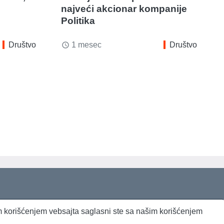
najveći akcionar kompanije
Politika
Društvo
1 mesec
Društvo
access_time
jim korišćenjem vebsajta saglasni ste sa našim korišćenjem
Beta Briefing
Dnevni evropski servis
Radio Sto plus