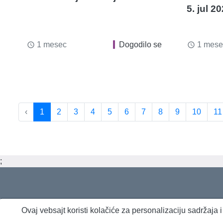
5. jul 2
1 mesec
Dogodilo se
1 mese
access_time
access_time
‹
1
2
3
4
5
6
7
8
9
10
11
;
Ovaj vebsajt koristi kolačiće za personalizaciju sadržaja
O nama
Proizvodi i usluge
Politika privatnosti
Kontakt
RSS