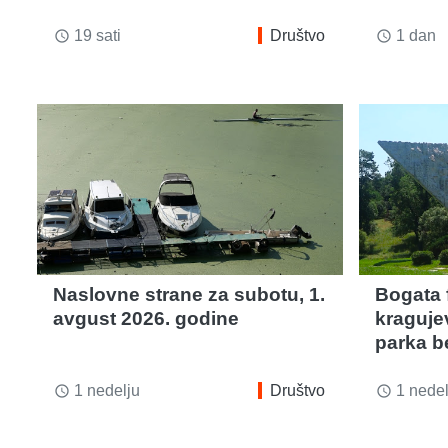
19 sati
Društvo
1 dan
access_time
access_time
Naslovne strane za subotu, 1.
Bogata f
avgust 2026. godine
kraguj
parka be
1 nedelju
Društvo
1 nedel
access_time
access_time