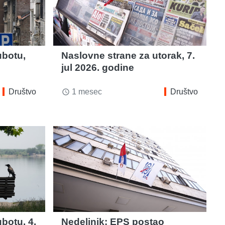
ubotu,
Naslovne strane za utorak, 7.
jul 2026. godine
Društvo
1 mesec
Društvo
access_time
botu, 4.
Nedeljnik: EPS postao