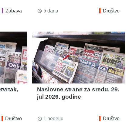
Zabava
5 dana
Društvo
access_time
tvrtak,
Naslovne strane za sredu, 29.
jul 2026. godine
Društvo
1 nedelju
Društvo
access_time