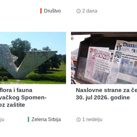
Društvo
2 dana
access_time
lora i fauna
Naslovne strane za če
evačkog Spomen-
30. jul 2026. godine
z zaštite
ju
Zelena Srbija
1 nedelju
access_time