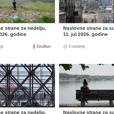
e strane za nedelju,
Naslovne strane za s
2026. godine
11. jul 2026. godine
je
Društvo
4 nedelje
access_time
e strane za nedelju,
Naslovne strane za su