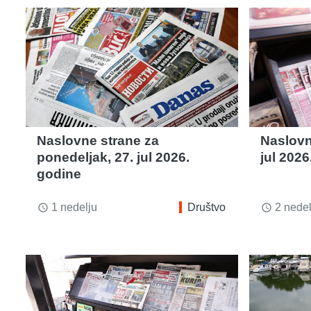
Naslovne strane za
Naslovn
ponedeljak, 27. jul 2026.
jul 2026
godine
1 nedelju
Društvo
2 nedel
access_time
access_time