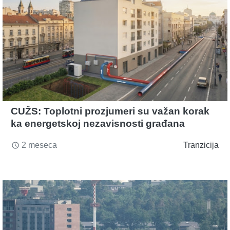
CUŽS: Toplotni prozjumeri su važan korak
ka energetskoj nezavisnosti građana
2 meseca
Tranzicija
access_time