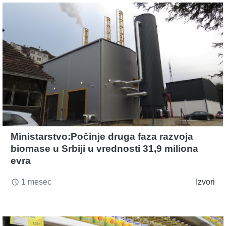
Ministarstvo:Počinje druga faza razvoja
biomase u Srbiji u vrednosti 31,9 miliona
evra
1 mesec
Izvori
access_time