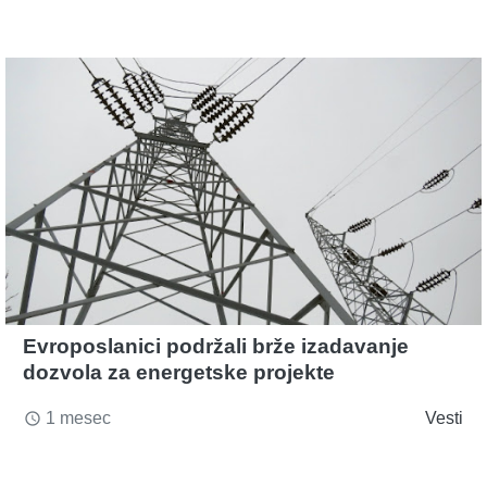
Evroposlanici podržali brže izadavanje
dozvola za energetske projekte
1 mesec
Vesti
access_time