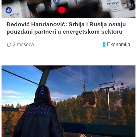
Đedović Handanović: Srbija i Rusija ostaju
pouzdani partneri u energetskom sektoru
2 meseca
Ekonomija
access_time