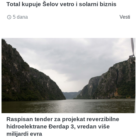
Total kupuje Šelov vetro i solarni biznis
5 dana
Vesti
access_time
Raspisan tender za projekat reverzibilne
hidroelektrane Đerdap 3, vredan više
milijardi evra