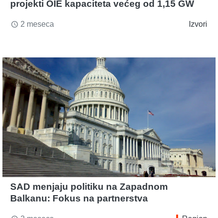
projekti OIE kapaciteta većeg od 1,15 GW
2 meseca
Izvori
access_time
SAD menjaju politiku na Zapadnom
Balkanu: Fokus na partnerstva