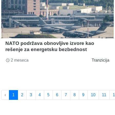
NATO podržava obnovljive izvore kao
rešenje za energetsku bezbednost
2 meseca
Tranzicija
access_time
‹
1
2
3
4
5
6
7
8
9
10
11
1