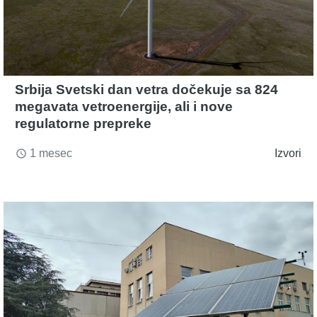
Srbija Svetski dan vetra dočekuje sa 824
megavata vetroenergije, ali i nove
regulatorne prepreke
1 mesec
Izvori
access_time