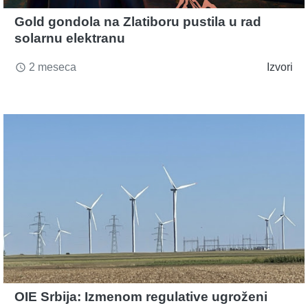
Gold gondola na Zlatiboru pustila u rad
solarnu elektranu
2 meseca
Izvori
access_time
OIE Srbija: Izmenom regulative ugroženi