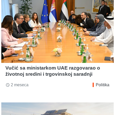
Vučić sa ministarkom UAE razgovarao o
životnoj sredini i trgovinskoj saradnji
2 meseca
Politika
access_time