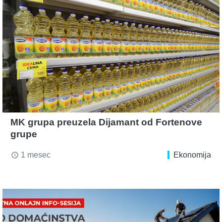
MK grupa preuzela Dijamant od Fortenove
grupe
1 mesec
Ekonomija
access_time