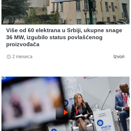
Više od 60 elektrana u Srbiji, ukupne snage
36 MW, izgubilo status povlašćenog
proizvođača
2 meseca
Izvori
access_time
play_arrow