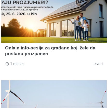
Onlajn info-sesija za građane koji žele da
postanu prozjumeri
1 mesec
Izvori
access_time