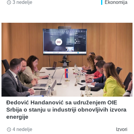
3 nedelje
Ekonomija
access_time
Đedović Handanović sa udruženjem OIE
Srbija o stanju u industriji obnovljivih izvora
energije
4 nedelje
Izvori
access_time