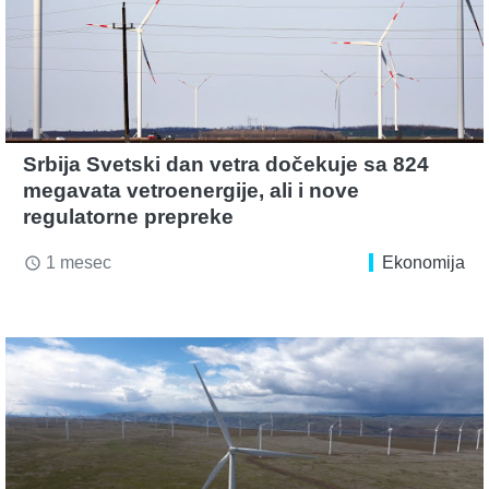
Srbija Svetski dan vetra dočekuje sa 824
megavata vetroenergije, ali i nove
regulatorne prepreke
1 mesec
Ekonomija
access_time