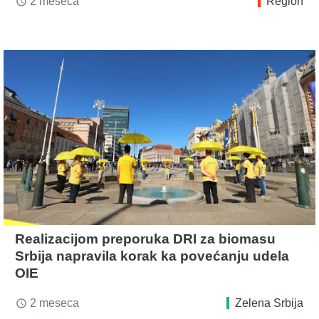
2 meseca
Region
access_time
Realizacijom preporuka DRI za biomasu
Srbija napravila korak ka povećanju udela
OIE
2 meseca
Zelena Srbija
access_time