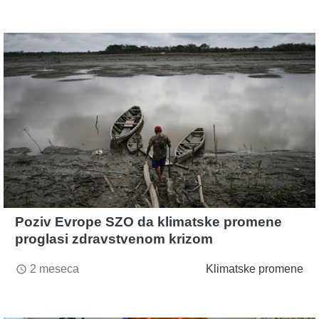
Poziv Evrope SZO da klimatske promene
proglasi zdravstvenom krizom
2 meseca
Klimatske promene
access_time