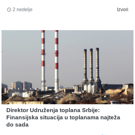
2 nedelje
Izvori
access_time
Direktor Udruženja toplana Srbije:
Finansijska situacija u toplanama najteža
do sada