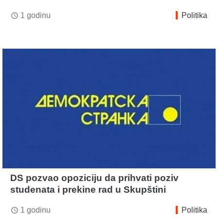
1 godinu
Politika
access_time
DS pozvao opoziciju da prihvati poziv
studenata i prekine rad u Skupštini
1 godinu
Politika
access_time