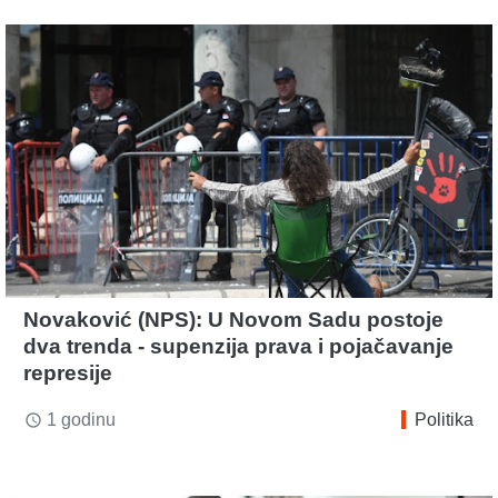
Novaković (NPS): U Novom Sadu postoje
dva trenda - supenzija prava i pojačavanje
represije
1 godinu
Politika
access_time