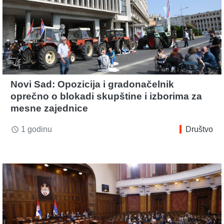
Novi Sad: Opozicija i gradonačelnik
oprečno o blokadi skupštine i izborima za
mesne zajednice
1 godinu
Društvo
access_time