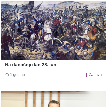
Na današnji dan 28. jun
1 godinu
Zabava
access_time