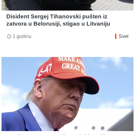
Disident Sergej Tihanovski pušten iz
zatvora u Belorusiji, stigao u Litvaniju
1 godinu
Svet
access_time