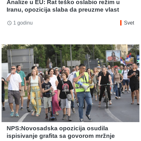
Analize u EU: Rat teško oslabio režim u
Iranu, opozicija slaba da preuzme vlast
1 godinu
Svet
access_time
NPS:Novosadska opozicija osudila
ispisivanje grafita sa govorom mržnje