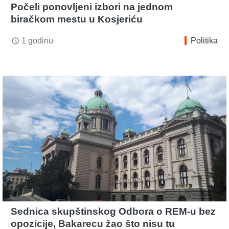
Počeli ponovljeni izbori na jednom
biračkom mestu u Kosjeriću
1 godinu
Politika
access_time
Sednica skupštinskog Odbora o REM-u bez
opozicije, Bakarecu žao što nisu tu