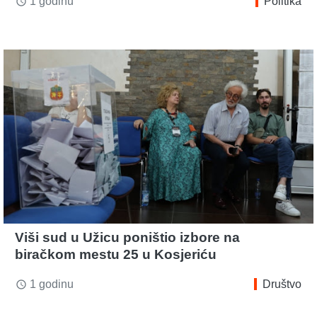
1 godinu
Politika
access_time
Viši sud u Užicu poništio izbore na
biračkom mestu 25 u Kosjeriću
1 godinu
Društvo
access_time