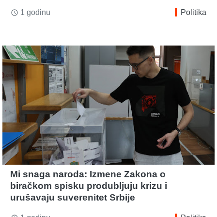
1 godinu
Politika
access_time
Mi snaga naroda: Izmene Zakona o
biračkom spisku produbljuju krizu i
urušavaju suverenitet Srbije