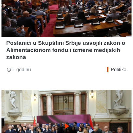
Poslanici u Skupštini Srbije usvojili zakon o
Alimentacionom fondu i izmene medijskih
zakona
1 godinu
Politika
access_time
play_arrow