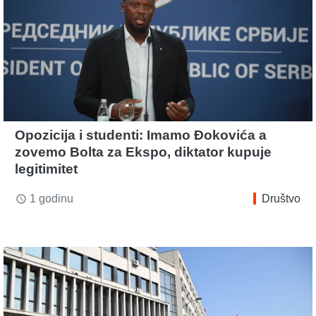
Opozicija i studenti: Imamo Đokovića a
zovemo Bolta za Ekspo, diktator kupuje
legitimitet
1 godinu
Društvo
access_time