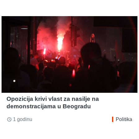
Opozicija krivi vlast za nasilje na
demonstracijama u Beogradu
1 godinu
Politika
access_time