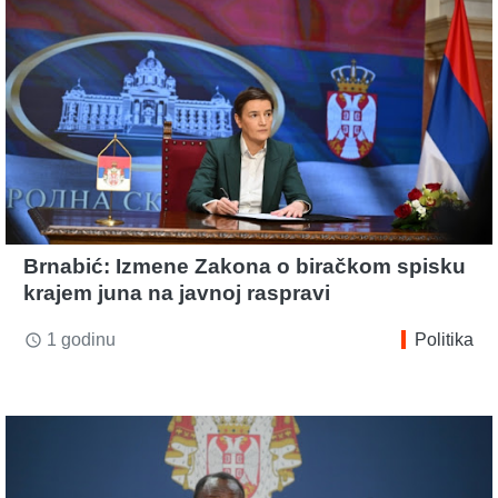
Brnabić: Izmene Zakona o biračkom spisku
krajem juna na javnoj raspravi
1 godinu
Politika
access_time