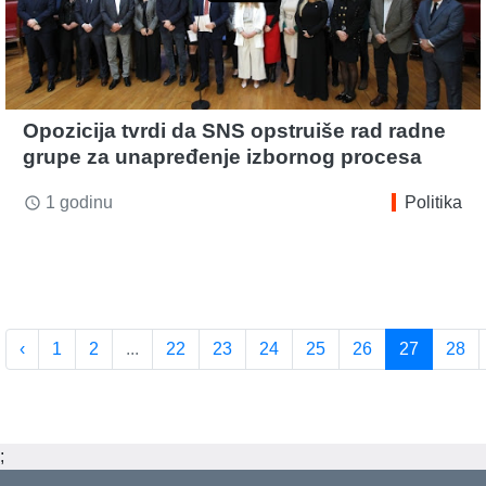
Opozicija tvrdi da SNS opstruiše rad radne
grupe za unapređenje izbornog procesa
1 godinu
Politika
access_time
‹
1
2
...
22
23
24
25
26
27
28
;