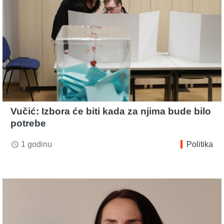
Vučić: Izbora će biti kada za njima bude bilo
potrebe
1 godinu
Politika
access_time