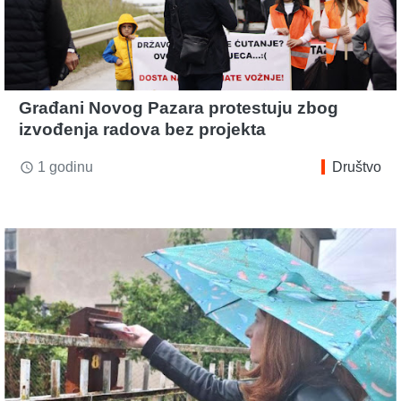
Građani Novog Pazara protestuju zbog
izvođenja radova bez projekta
1 godinu
Društvo
access_time