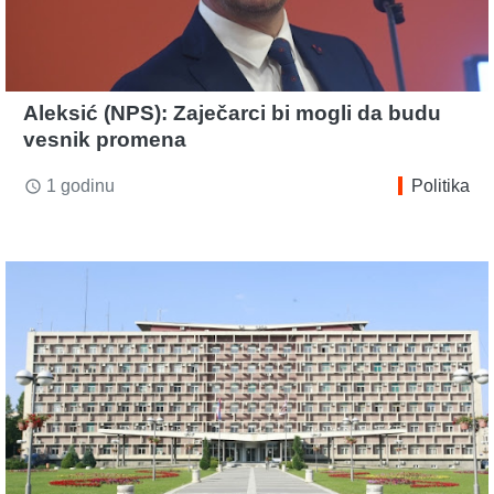
Aleksić (NPS): Zaječarci bi mogli da budu
vesnik promena
1 godinu
Politika
access_time