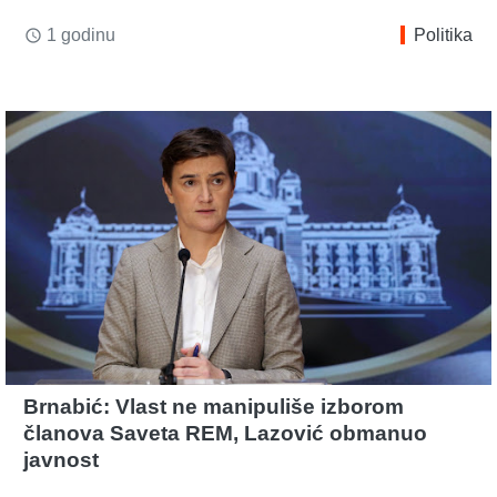
1 godinu
Politika
access_time
Brnabić: Vlast ne manipuliše izborom
članova Saveta REM, Lazović obmanuo
javnost