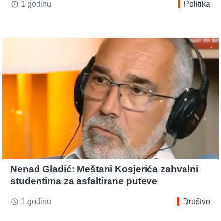
1 godinu
Politika
access_time
Nenad Gladić: Meštani Kosjerića zahvalni
studentima za asfaltirane puteve
1 godinu
Društvo
access_time