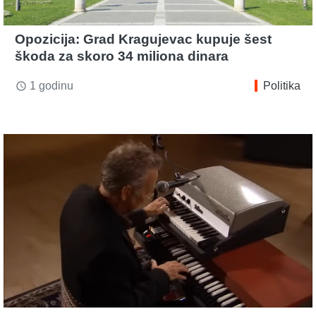
Opozicija: Grad Kragujevac kupuje šest
škoda za skoro 34 miliona dinara
1 godinu
Politika
access_time