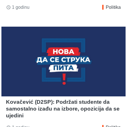
1 godinu
Politika
access_time
Kovačević (D2SP): Podržati studente da
samostalno izađu na izbore, opozicija da se
ujedini