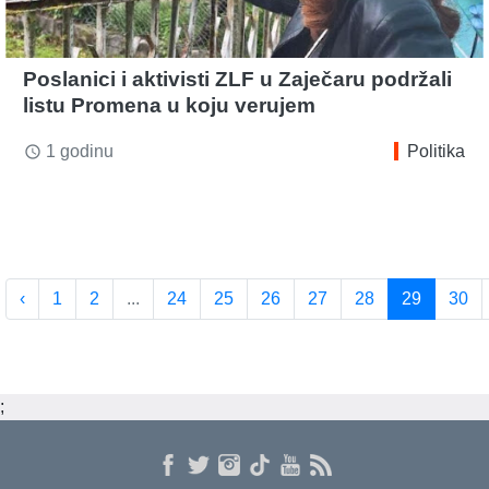
Poslanici i aktivisti ZLF u Zaječaru podržali
listu Promena u koju verujem
1 godinu
Politika
access_time
‹
1
2
...
24
25
26
27
28
29
30
;