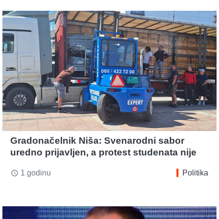
Gradonačelnik Niša: Svenarodni sabor
uredno prijavljen, a protest studenata nije
1 godinu
Politika
access_time