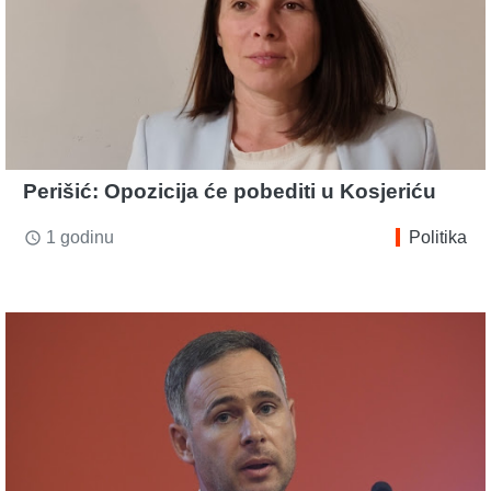
Perišić: Opozicija će pobediti u Kosjeriću
1 godinu
Politika
access_time