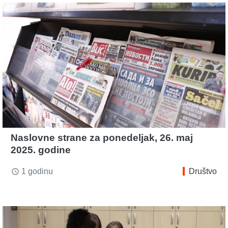
Naslovne strane za ponedeljak, 26. maj
2025. godine
1 godinu
Društvo
access_time