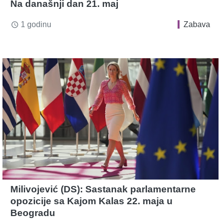
Na današnji dan 21. maj
1 godinu
Zabava
access_time
Milivojević (DS): Sastanak parlamentarne
opozicije sa Kajom Kalas 22. maja u
Beogradu