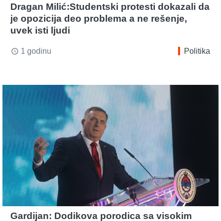
Dragan Milić:Studentski protesti dokazali da
je opozicija deo problema a ne rešenje,
uvek isti ljudi
1 godinu
Politika
access_time
Gardijan: Dodikova porodica sa visokim