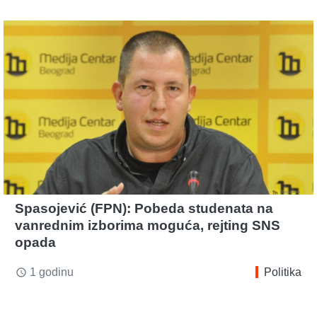
Spasojević (FPN): Pobeda studenata na
vanrednim izborima moguća, rejting SNS
opada
1 godinu
Politika
access_time