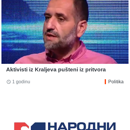
Aktivisti iz Kraljeva pušteni iz pritvora
1 godinu
Politika
access_time