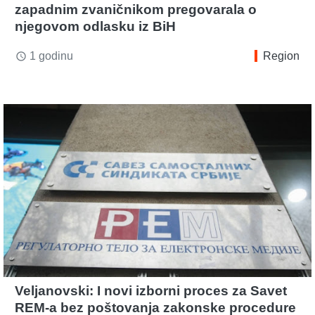
zapadnim zvaničnikom pregovarala o
njegovom odlasku iz BiH
1 godinu
Region
access_time
Veljanovski: I novi izborni proces za Savet
REM-a bez poštovanja zakonske procedure