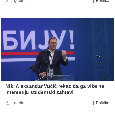
1 godinu
Politika
access_time
Niš: Aleksandar Vučić rekao da ga više ne
interesuju studentski zahtevi
1 godinu
Politika
access_time