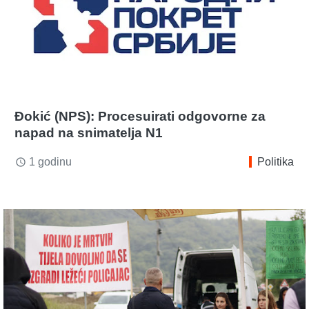
Đokić (NPS): Procesuirati odgovorne za
napad na snimatelja N1
1 godinu
Politika
access_time