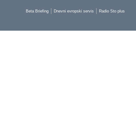
Beta Briefing
Dnevni evropski servis
Radio Sto plus