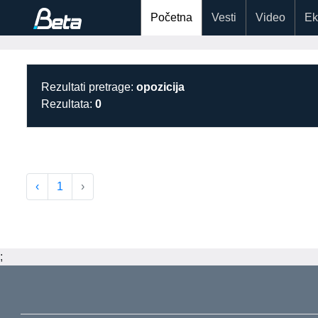
Početna
Vesti
Video
Ek
Rezultati pretrage:
opozicija
Rezultata:
0
‹
1
›
;