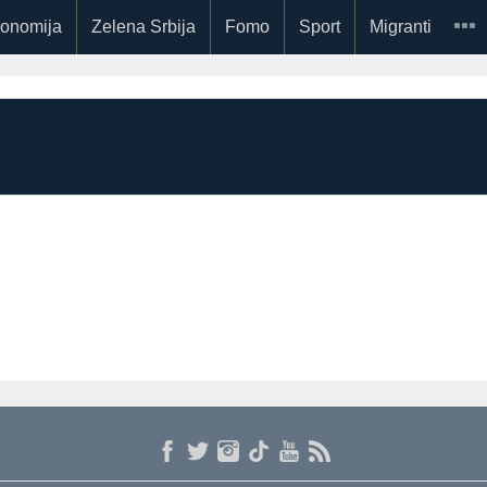
onomija
Zelena Srbija
Fomo
Sport
Migranti