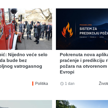
ić: Nijedno veće selo
Pokrenuta nova aplika
da bude bez
praćenje i predikciju r
ljnog vatrogasnog
požara na otvorenom 
Evropi
Politika
1 dan
Život
access_time