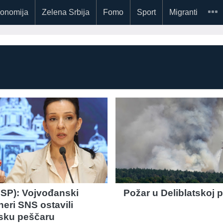
onomija
Zelena Srbija
Fomo
Sport
Migranti
SSP): Vojvođanski
Požar u Deliblatskoj 
eri SNS ostavili
tsku peščaru