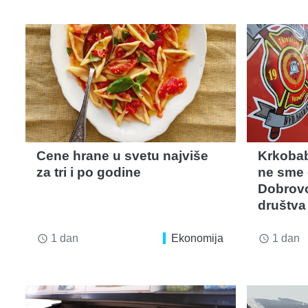
Cene hrane u svetu najviše
Krkobab
za tri i po godine
ne sme 
Dobrovo
društva
1 dan
Ekonomija
1 dan
access_time
access_time