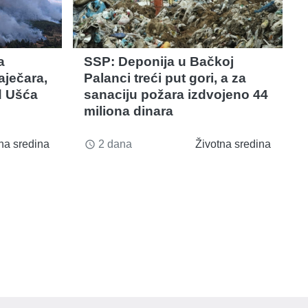
a
SSP: Deponija u Bačkoj
Zaječara,
Palanci treći put gori, a za
ad Ušća
sanaciju požara izdvojeno 44
miliona dinara
na sredina
2 dana
Životna sredina
access_time