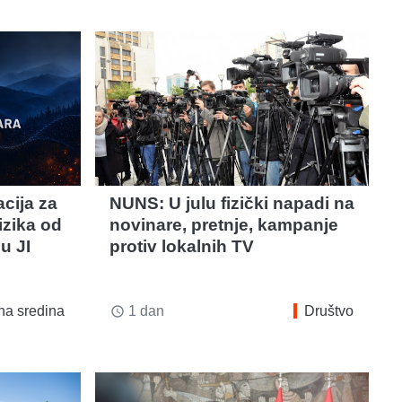
cija za
NUNS: U julu fizički napadi na
izika od
novinare, pretnje, kampanje
u JI
protiv lokalnih TV
na sredina
1 dan
Društvo
access_time