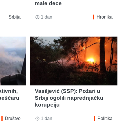
male dece
Srbija
1 dan
Hronika
access_time
ktivnih,
Vasiljević (SSP): Požari u
 peščaru
Srbiji ogolili naprednjačku
korupciju
Društvo
1 dan
Politika
access_time