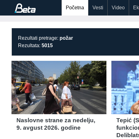
Početna
Vesti
Video
Ek
Rezultati pretrage:
požar
Rezultata:
5015
Naslovne strane za nedelju,
Tepić (
9. avgust 2026. godine
funkcion
Delibla