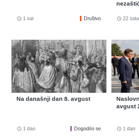
nezašti
1 sat
Društvo
22 sata
access_time
access_time
Na današnji dan 8. avgust
Naslovn
avgust 
1 dan
Dogodilo se
1 dan
access_time
access_time