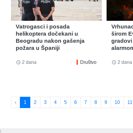
Vatrogasci i posada
Vrhunac
helikoptera dočekani u
širom Ev
Beogradu nakon gašenja
gradovi
požara u Španiji
alarmo
2 dana
Društvo
2 dana
access_time
access_time
‹
1
2
3
4
5
6
7
8
9
10
11
;