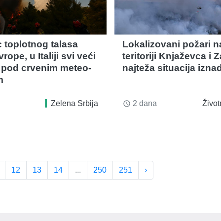
 toplotnog talasa
Lokalizovani požari n
rope, u Italiji svi veći
teritoriji Knjaževca i 
 pod crvenim meteo-
najteža situacija izn
m
Zelena Srbija
2 dana
Život
access_time
12
13
14
...
250
251
›