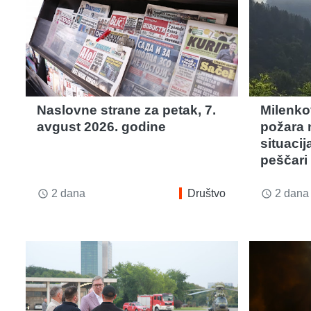
Naslovne strane za petak, 7.
Milenko
avgust 2026. godine
požara 
situacij
peščari 
2 dana
Društvo
2 dana
access_time
access_time