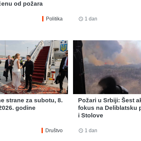
ćenu od požara
Politika
1 dan
access_time
e strane za subotu, 8.
Požari u Srbiji: Šest a
2026. godine
fokus na Deliblatsku
i Stolove
Društvo
1 dan
access_time