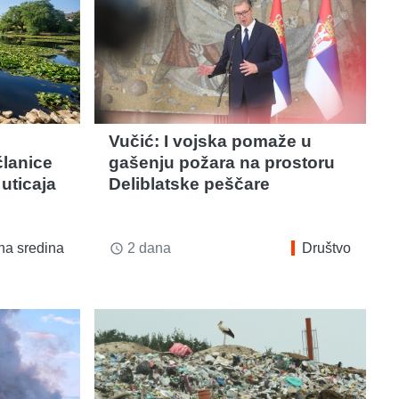
Vučić: I vojska pomaže u
članice
gašenju požara na prostoru
uticaja
Deliblatske peščare
na sredina
2 dana
Društvo
access_time