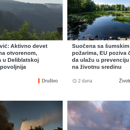
vić: Aktivno devet
Suočena sa šumskim
na otvorenom,
požarima, EU poziva 
a u Deliblatskoj
da ulažu u prevenciju 
povoljnija
na životnu sredinu
Društvo
2 dana
Život
access_time