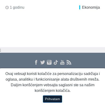
1 godinu
Ekonomija
access_time
;
Ovaj vebsajt koristi kolačiće za personalizaciju sadržaja i
O nama
Proizvodi i usluge
Politika privatnosti
Kontakt
RSS
oglasa, analitiku i funkcionisanje alata društvenih mreža.
Daljim korišćenjem vebsajta saglasni ste sa našim
korišćenjem kolačića.
Beta Briefing
Dnevni evropski servis
Radio Sto plus
Prihvatam
Copyright © 1994 - 2026 Beta Press d.o.o.