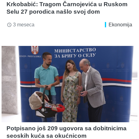
Krkobabić: Tragom Čarnojevića u Ruskom
Selu 27 porodica našlo svoj dom
3 meseca
Ekonomija
access_time
Potpisano još 209 ugovora sa dobitnicima
seoskih kuća sa okućnicom