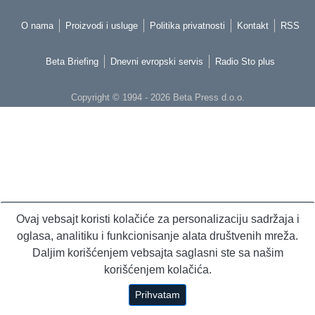
O nama
Proizvodi i usluge
Politika privatnosti
Kontakt
RSS
Beta Briefing
Dnevni evropski servis
Radio Sto plus
Copyright © 1994 - 2026 Beta Press d.o.o.
Ovaj vebsajt koristi kolačiće za personalizaciju sadržaja i
oglasa, analitiku i funkcionisanje alata društvenih mreža.
Daljim korišćenjem vebsajta saglasni ste sa našim
korišćenjem kolačića.
Prihvatam