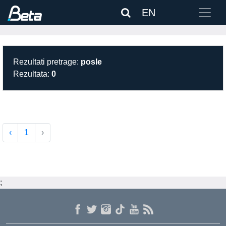
EN
Rezultati pretrage:
posle
Rezultata:
0
‹
1
›
;