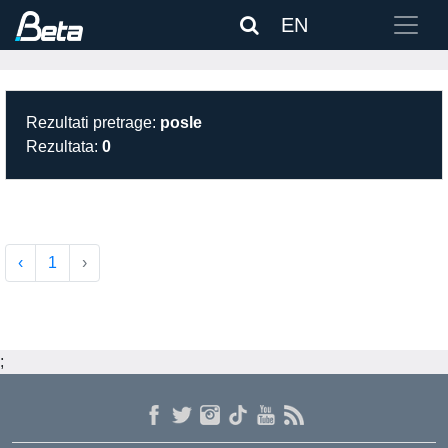
EN
Rezultati pretrage:
posle
Rezultata:
0
‹
1
›
;