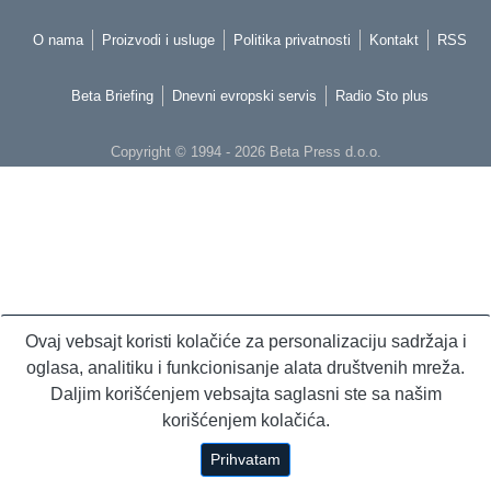
O nama
Proizvodi i usluge
Politika privatnosti
Kontakt
RSS
Beta Briefing
Dnevni evropski servis
Radio Sto plus
Copyright © 1994 - 2026 Beta Press d.o.o.
Ovaj vebsajt koristi kolačiće za personalizaciju sadržaja i
oglasa, analitiku i funkcionisanje alata društvenih mreža.
Daljim korišćenjem vebsajta saglasni ste sa našim
korišćenjem kolačića.
Prihvatam