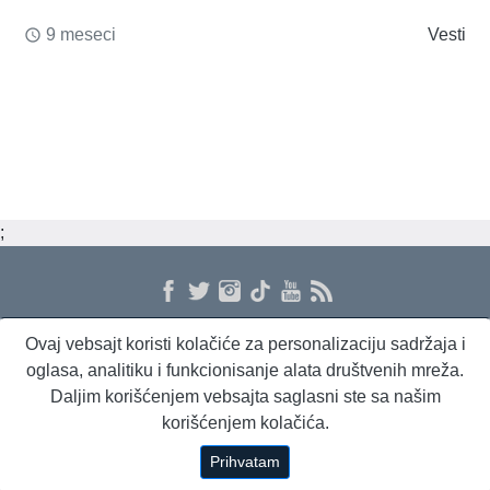
9 meseci
Vesti
access_time
;
Ovaj vebsajt koristi kolačiće za personalizaciju sadržaja i
O nama
Proizvodi i usluge
Politika privatnosti
Kontakt
RSS
oglasa, analitiku i funkcionisanje alata društvenih mreža.
Daljim korišćenjem vebsajta saglasni ste sa našim
korišćenjem kolačića.
Beta Briefing
Dnevni evropski servis
Radio Sto plus
Prihvatam
Copyright © 1994 - 2026 Beta Press d.o.o.