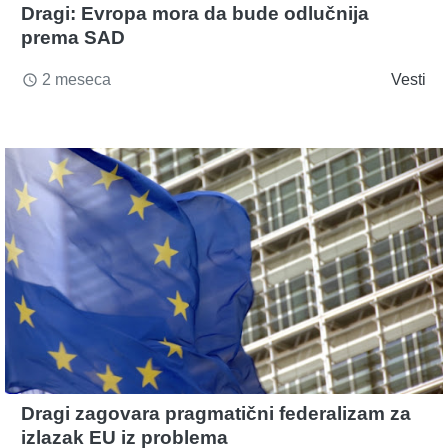
Dragi: Evropa mora da bude odlučnija
prema SAD
2 meseca
Vesti
access_time
Dragi zagovara pragmatični federalizam za
izlazak EU iz problema