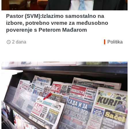
Pastor (SVM):Izlazimo samostalno na
izbore, potrebno vreme za međusobno
poverenje s Peterom Mađarom
2 dana
Politika
access_time