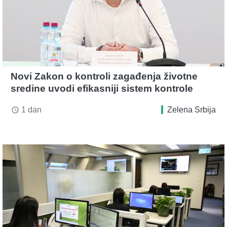
Novi Zakon o kontroli zagađenja životne
sredine uvodi efikasniji sistem kontrole
1 dan
Zelena Srbija
access_time