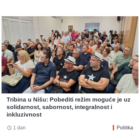
Tribina u Nišu: Pobediti režim moguće je uz
solidarnost, sabornost, integralnost i
inkluzivnost
1 dan
Politika
access_time