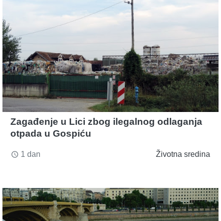
Zagađenje u Lici zbog ilegalnog odlaganja
otpada u Gospiću
1 dan
Životna sredina
access_time