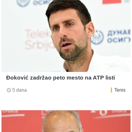
Đoković zadržao peto mesto na ATP listi
5 dana
Tenis
access_time