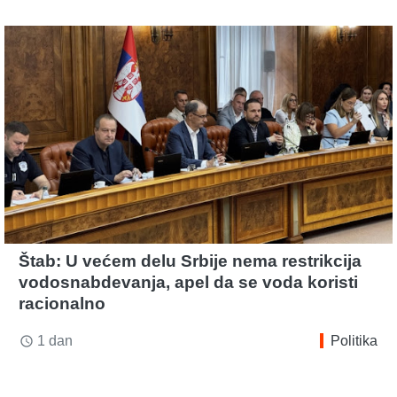
Štab: U većem delu Srbije nema restrikcija
vodosnabdevanja, apel da se voda koristi
racionalno
1 dan
Politika
access_time