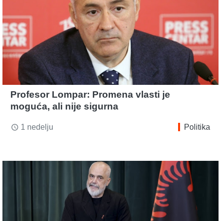
Profesor Lompar: Promena vlasti je
moguća, ali nije sigurna
1 nedelju
Politika
access_time