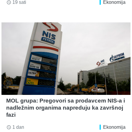
19 sati
Ekonomija
access_time
MOL grupa: Pregovori sa prodavcem NIS-a i
nadležnim organima napreduju ka završnoj
fazi
1 dan
Ekonomija
access_time