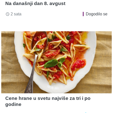
Na današnji dan 8. avgust
2 sata
Dogodilo se
access_time
Cene hrane u svetu najviše za tri i po
godine