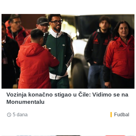
Vozinja konačno stigao u Čile: Vidimo se na
Monumentalu
5 dana
Fudbal
access_time