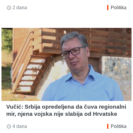
2 dana
Politika
access_time
Vučić: Srbija opredeljena da čuva regionalni
mir, njena vojska nije slabija od Hrvatske
4 dana
Politika
access_time