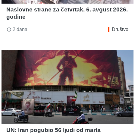
Naslovne strane za četvrtak, 6. avgust 2026.
godine
2 dana
Društvo
access_time
UN: Iran pogubio 56 ljudi od marta