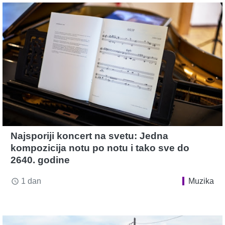
Najsporiji koncert na svetu: Jedna
kompozicija notu po notu i tako sve do
2640. godine
1 dan
Muzika
access_time