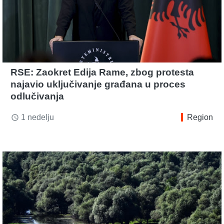
RSE: Zaokret Edija Rame, zbog protesta
najavio uključivanje građana u proces
odlučivanja
1 nedelju
Region
access_time