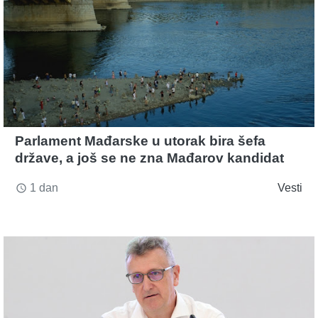
Parlament Mađarske u utorak bira šefa
države, a još se ne zna Mađarov kandidat
1 dan
Vesti
access_time