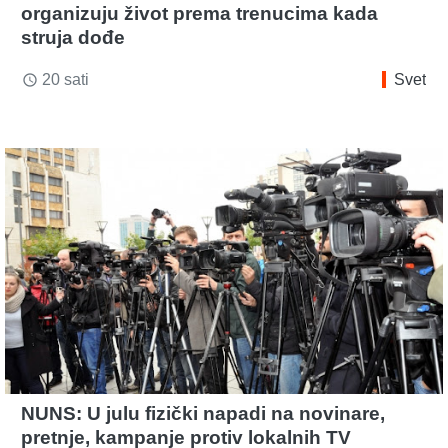
organizuju život prema trenucima kada
struja dođe
20 sati
Svet
access_time
NUNS: U julu fizički napadi na novinare,
pretnje, kampanje protiv lokalnih TV