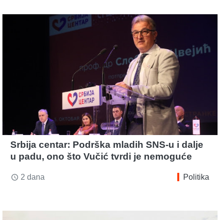
Srbija centar: Podrška mladih SNS-u i dalje
u padu, ono što Vučić tvrdi je nemoguće
2 dana
Politika
access_time