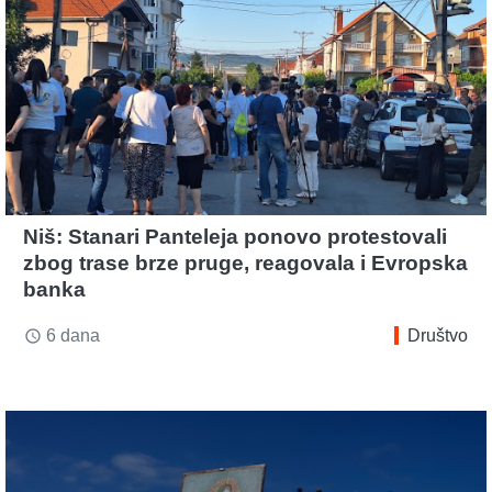
Niš: Stanari Panteleja ponovo protestovali
zbog trase brze pruge, reagovala i Evropska
banka
6 dana
Društvo
access_time