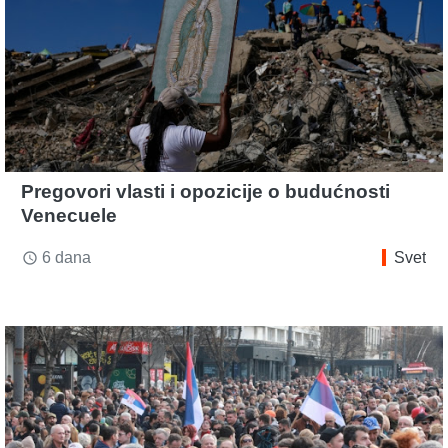
Pregovori vlasti i opozicije o budućnosti
Venecuele
6 dana
Svet
access_time