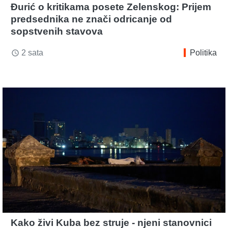
Đurić o kritikama posete Zelenskog: Prijem
predsednika ne znači odricanje od
sopstvenih stavova
2 sata
Politika
access_time
Kako živi Kuba bez struje - njeni stanovnici