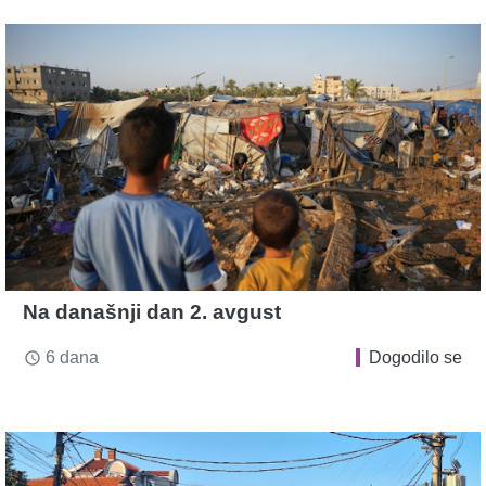
Na današnji dan 2. avgust
6 dana
Dogodilo se
access_time