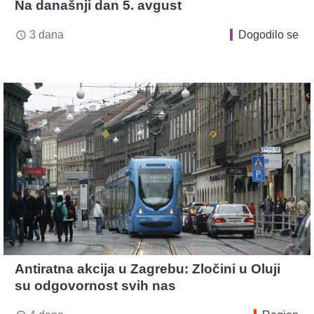
Na današnji dan 5. avgust
3 dana
Dogodilo se
access_time
Antiratna akcija u Zagrebu: Zločini u Oluji
su odgovornost svih nas