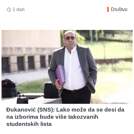
1 dan
Društvo
access_time
Đukanović (SNS): Lako može da se desi da
na izborima bude više takozvanih
studentskih lista