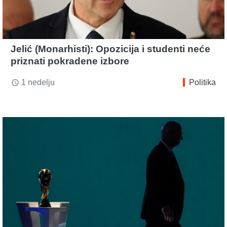
Jelić (Monarhisti): Opozicija i studenti neće
priznati pokradene izbore
1 nedelju
Politika
access_time