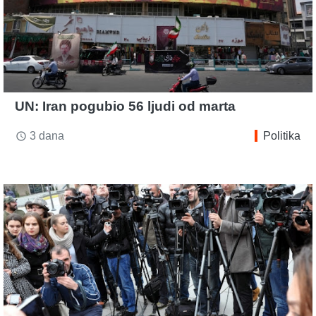
UN: Iran pogubio 56 ljudi od marta
3 dana
Politika
access_time