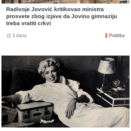
Radivoje Jovović kritikovao ministra
prosvete zbog izjave da Jovinu gimnaziju
treba vratiti crkvi
3 dana
Politika
access_time