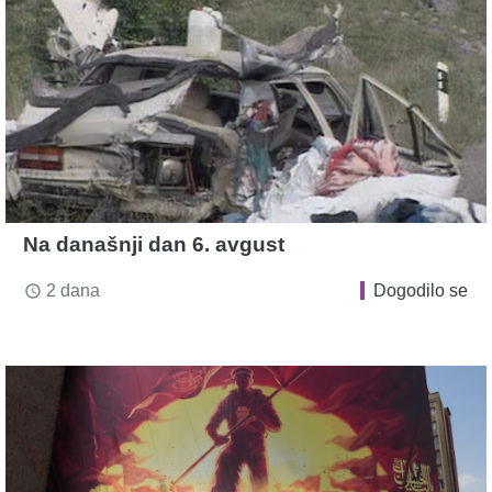
Na današnji dan 6. avgust
2 dana
Dogodilo se
access_time