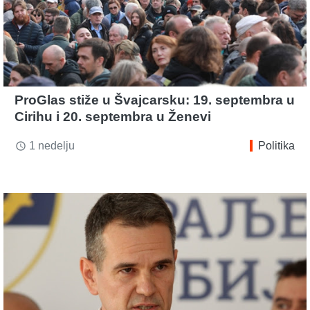
ProGlas stiže u Švajcarsku: 19. septembra u
Cirihu i 20. septembra u Ženevi
1 nedelju
Politika
access_time