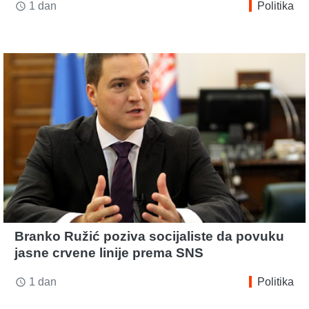
1 dan
Politika
access_time
Branko Ružić poziva socijaliste da povuku
jasne crvene linije prema SNS
1 dan
Politika
access_time