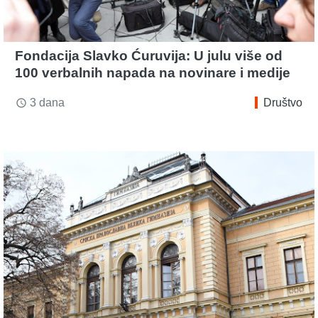
Fondacija Slavko Ćuruvija: U julu više od
100 verbalnih napada na novinare i medije
3 dana
Društvo
access_time