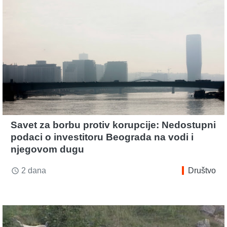
Savet za borbu protiv korupcije: Nedostupni
podaci o investitoru Beograda na vodi i
njegovom dugu
2 dana
Društvo
access_time