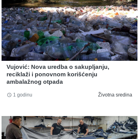
Vujović: Nova uredba o sakupljanju,
reciklaži i ponovnom korišćenju
ambalažnog otpada
1 godinu
Životna sredina
access_time