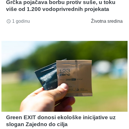
Grčka pojačava borbu protiv suše, u toku
više od 1.200 vodoprivrednih projekata
1 godinu
Životna sredina
access_time
Green EXIT donosi ekološke inicijative uz
slogan Zajedno do cilja