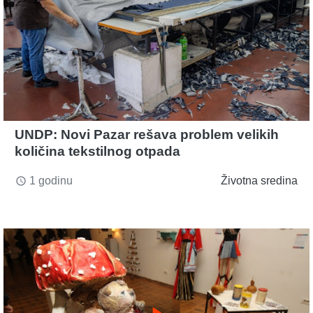
UNDP: Novi Pazar rešava problem velikih
količina tekstilnog otpada
1 godinu
Životna sredina
access_time