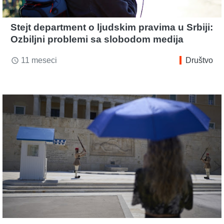
Stejt department o ljudskim pravima u Srbiji:
Ozbiljni problemi sa slobodom medija
11 meseci
Društvo
access_time