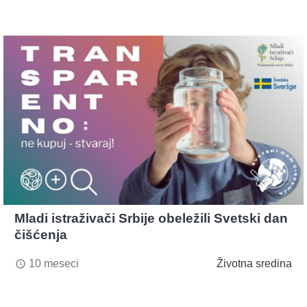
Mladi istraživači Srbije obeležili Svetski dan
čišćenja
10 meseci
Životna sredina
access_time