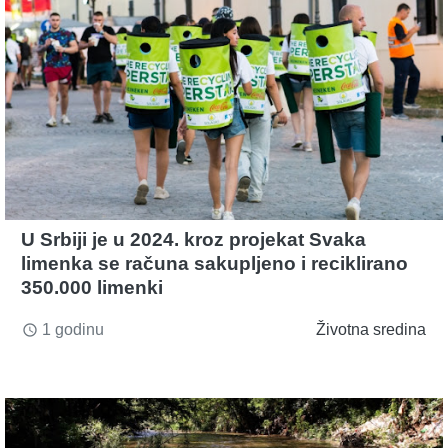
U Srbiji je u 2024. kroz projekat Svaka
limenka se računa sakupljeno i reciklirano
350.000 limenki
1 godinu
Životna sredina
access_time