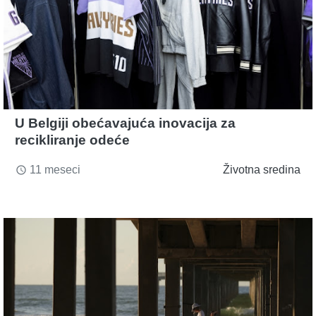
U Belgiji obećavajuća inovacija za
recikliranje odeće
11 meseci
Životna sredina
access_time