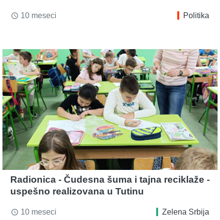
10 meseci
Politika
access_time
Radionica - Čudesna šuma i tajna reciklaže -
uspešno realizovana u Tutinu
10 meseci
Zelena Srbija
access_time