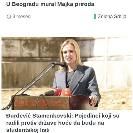
U Beogradu mural Majka priroda
8 meseci
Zelena Srbija
access_time
Đurđević Stamenkovski: Pojedinci koji su
radili protiv države hoće da budu na
studentskoj listi