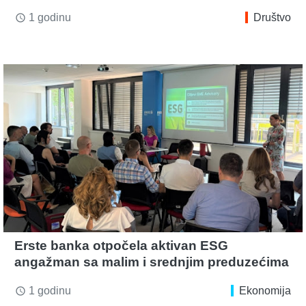
1 godinu
Društvo
access_time
Erste banka otpočela aktivan ESG
angažman sa malim i srednjim preduzećima
1 godinu
Ekonomija
access_time