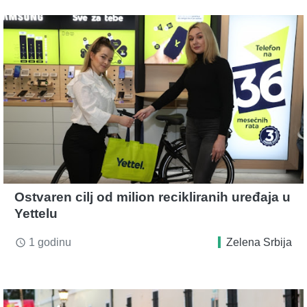
Ostvaren cilj od milion recikliranih uređaja u
Yettelu
1 godinu
Zelena Srbija
access_time