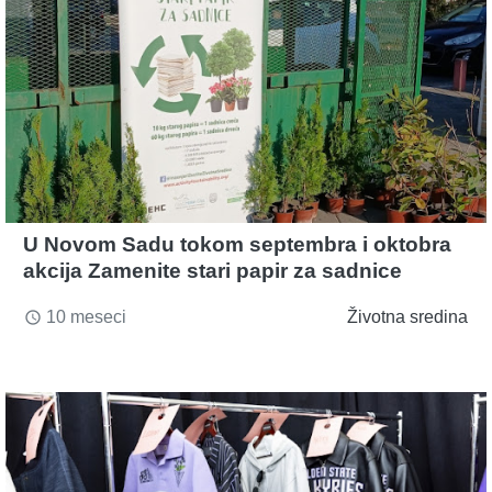
U Novom Sadu tokom septembra i oktobra
akcija Zamenite stari papir za sadnice
10 meseci
Životna sredina
access_time