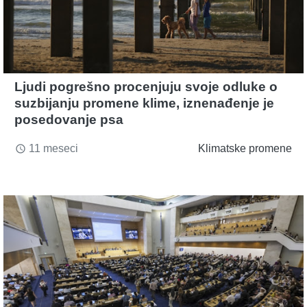
Ljudi pogrešno procenjuju svoje odluke o
suzbijanju promene klime, iznenađenje je
posedovanje psa
11 meseci
Klimatske promene
access_time