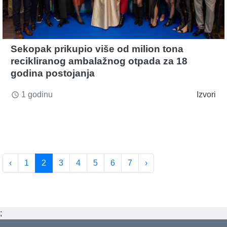
Sekopak prikupio više od milion tona
recikliranog ambalažnog otpada za 18
godina postojanja
1 godinu
Izvori
access_time
‹
1
2
3
4
5
6
7
›
;