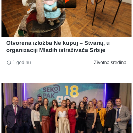
play_arrow
Otvorena izložba Ne kupuj – Stvaraj, u
organizaciji Mladih istraživača Srbije
1 godinu
Životna sredina
access_time