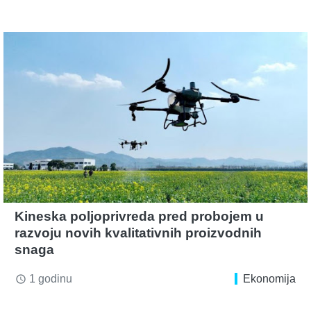
Kineska poljoprivreda pred probojem u
razvoju novih kvalitativnih proizvodnih
snaga
1 godinu
Ekonomija
access_time