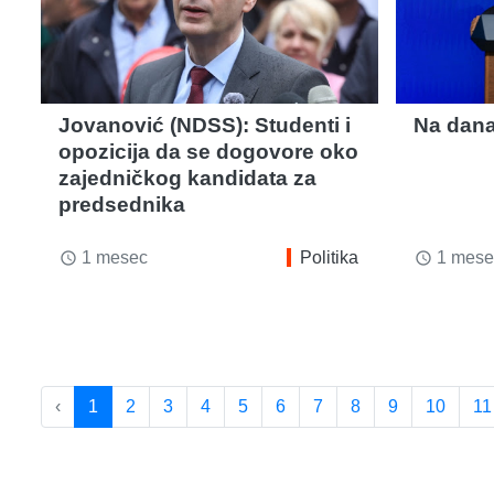
Jovanović (NDSS): Studenti i
Na dana
opozicija da se dogovore oko
zajedničkog kandidata za
predsednika
1 mesec
Politika
1 mese
access_time
access_time
‹
1
2
3
4
5
6
7
8
9
10
11