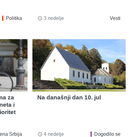
Politika
3 nedelje
Vesti
access_time
ma za
Na današnji dan 10. jul
neta i
oritet
ena Srbija
4 nedelje
Dogodilo se
access_time