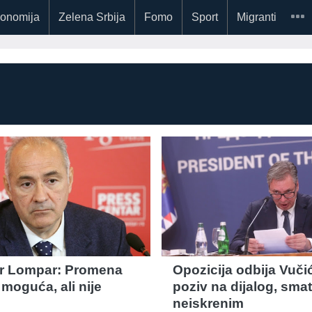
onomija
Zelena Srbija
Fomo
Sport
Migranti
r Lompar: Promena
Opozicija odbija Vuči
e moguća, ali nije
poziv na dijalog, sma
neiskrenim