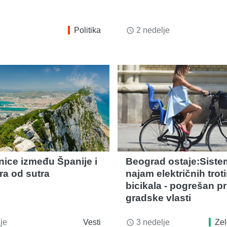
Politika
2 nedelje
access_time
nice između Španije i
Beograd ostaje:Siste
ra od sutra
najam električnih troti
bicikala - pogrešan pri
gradske vlasti
je
Vesti
3 nedelje
Zel
access_time