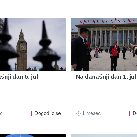
nji dan 5. jul
Na današnji dan 1. jul
c
Dogodilo se
1 mesec
D
access_time