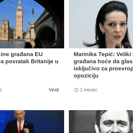
ćine građana EU
Marinika Tepić: Veliki 
a povratak Britanije u
građana hoće da glas
isključivo za proevro
opoziciju
c
Vesti
1 mesec
access_time