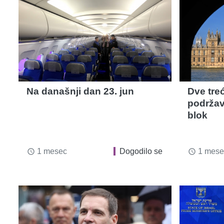
Na današnji dan 23. jun
Dve tre
podržav
blok
1 mesec
Dogodilo se
1 mese
access_time
access_time