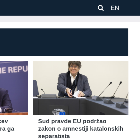
EN
ćev
Sud pravde EU podržao
tra ga
zakon o amnestiji katalonskih
separatista