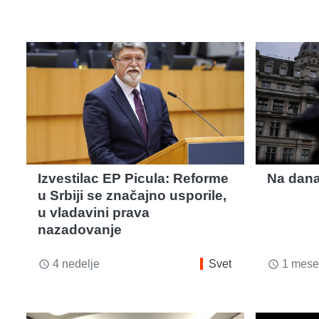
Izvestilac EP Picula: Reforme
Na današ
u Srbiji se značajno usporile,
u vladavini prava
nazadovanje
4 nedelje
Svet
1 mese
access_time
access_time