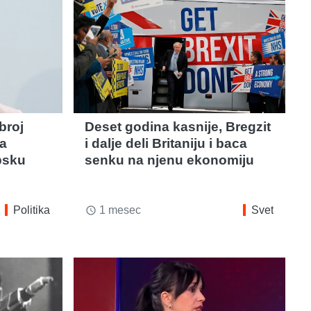
broj
Deset godina kasnije, Bregzit
a
i dalje deli Britaniju i baca
psku
senku na njenu ekonomiju
Politika
1 mesec
Svet
access_time