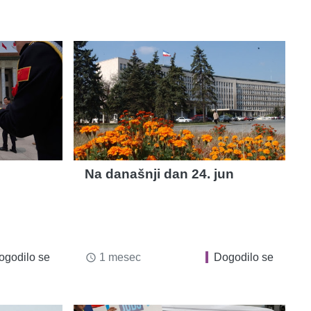
Na današnji dan 24. jun
ogodilo se
1 mesec
Dogodilo se
access_time