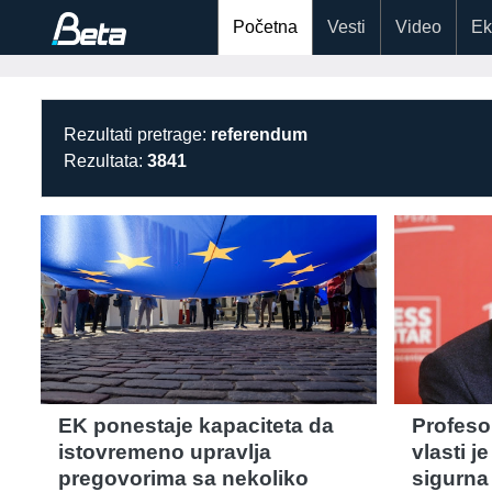
Početna
Vesti
Video
Ek
Rezultati pretrage:
referendum
Rezultata:
3841
EK ponestaje kapaciteta da
Profeso
istovremeno upravlja
vlasti j
pregovorima sa nekoliko
sigurna