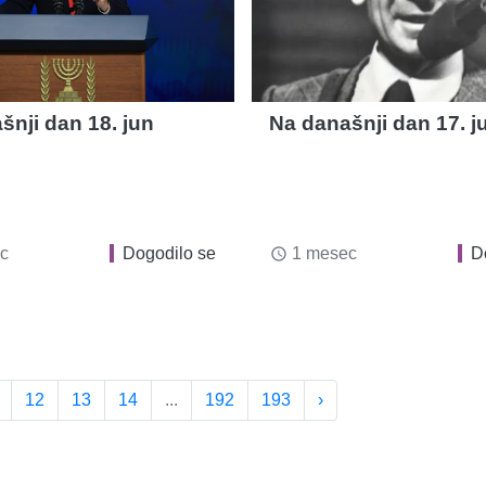
šnji dan 18. jun
Na današnji dan 17. j
c
Dogodilo se
1 mesec
D
access_time
12
13
14
...
192
193
›