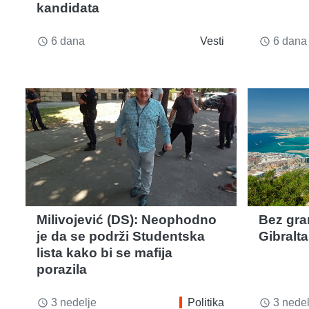
kandidata
6 dana
Vesti
6 dana
access_time
access_time
Milivojević (DS): Neophodno
Bez gra
je da se podrži Studentska
Gibralta
lista kako bi se mafija
porazila
3 nedelje
Politika
3 nedel
access_time
access_time