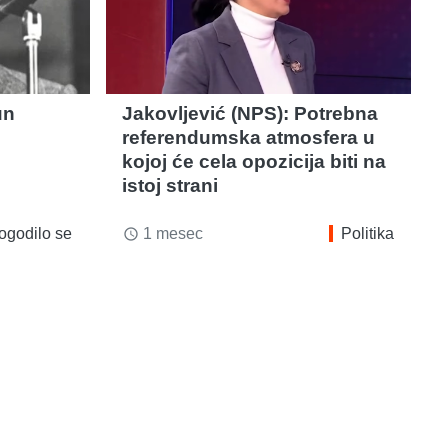
un
Jakovljević (NPS): Potrebna
referendumska atmosfera u
kojoj će cela opozicija biti na
istoj strani
ogodilo se
1 mesec
Politika
access_time