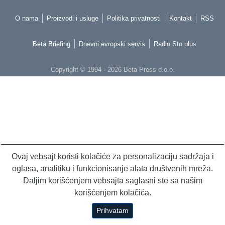
O nama
Proizvodi i usluge
Politika privatnosti
Kontakt
RSS
Beta Briefing
Dnevni evropski servis
Radio Sto plus
Copyright © 1994 - 2026 Beta Press d.o.o.
Ovaj vebsajt koristi kolačiće za personalizaciju sadržaja i
oglasa, analitiku i funkcionisanje alata društvenih mreža.
Daljim korišćenjem vebsajta saglasni ste sa našim
korišćenjem kolačića.
Prihvatam