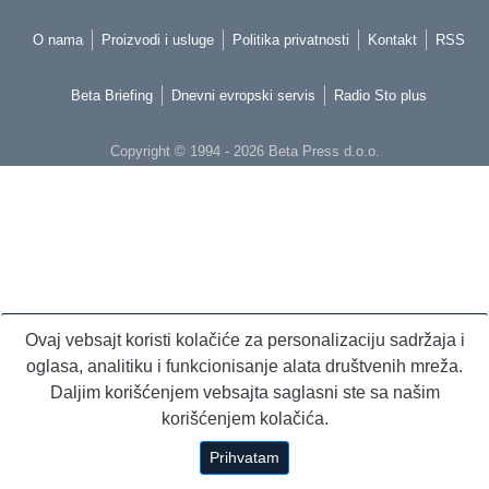
O nama
Proizvodi i usluge
Politika privatnosti
Kontakt
RSS
Beta Briefing
Dnevni evropski servis
Radio Sto plus
Copyright © 1994 - 2026 Beta Press d.o.o.
Ovaj vebsajt koristi kolačiće za personalizaciju sadržaja i
oglasa, analitiku i funkcionisanje alata društvenih mreža.
Daljim korišćenjem vebsajta saglasni ste sa našim
korišćenjem kolačića.
Prihvatam