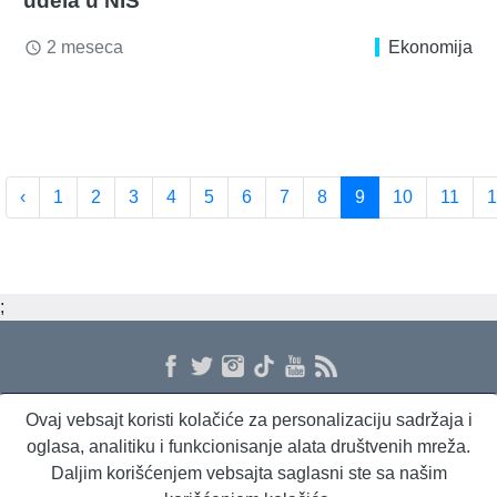
udela u NIS
2 meseca
Ekonomija
access_time
‹
1
2
3
4
5
6
7
8
9
10
11
1
;
Ovaj vebsajt koristi kolačiće za personalizaciju sadržaja i
O nama
Proizvodi i usluge
Politika privatnosti
Kontakt
RSS
oglasa, analitiku i funkcionisanje alata društvenih mreža.
Daljim korišćenjem vebsajta saglasni ste sa našim