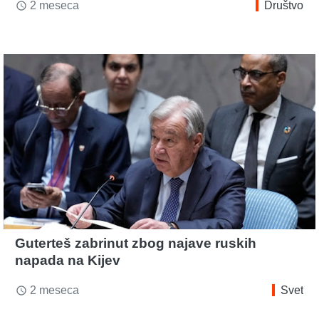
2 meseca
Društvo
access_time
Guterteš zabrinut zbog najave ruskih
napada na Kijev
2 meseca
Svet
access_time