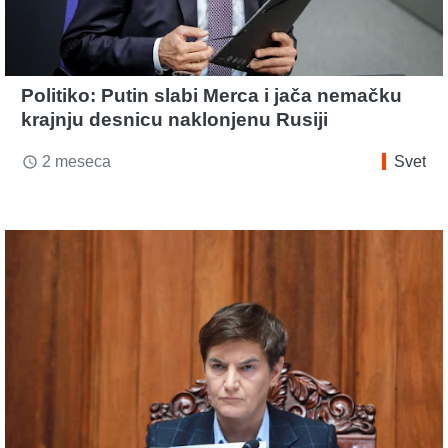
Politiko: Putin slabi Merca i jača nemačku
krajnju desnicu naklonjenu Rusiji
2 meseca
Svet
access_time