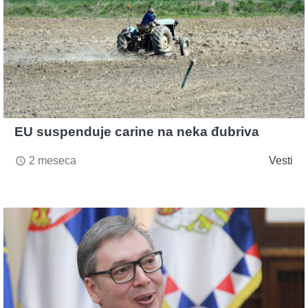
EU suspenduje carine na neka đubriva
2 meseca
Vesti
access_time