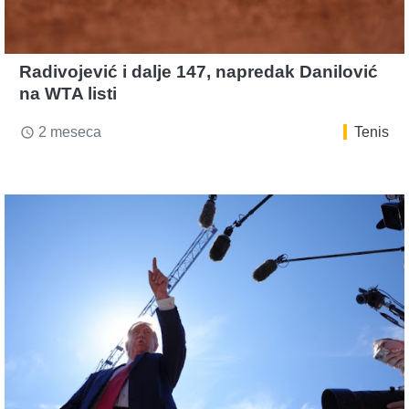
Radivojević i dalje 147, napredak Danilović
na WTA listi
2 meseca
Tenis
access_time