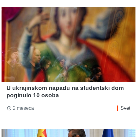
U ukrajinskom napadu na studentski dom
poginulo 10 osoba
2 meseca
Svet
access_time