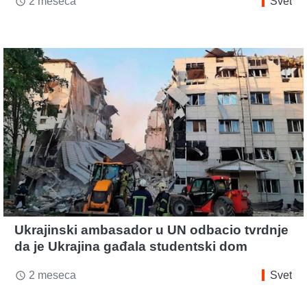
2 meseca
Svet
access_time
Ukrajinski ambasador u UN odbacio tvrdnje
da je Ukrajina gađala studentski dom
2 meseca
Svet
access_time