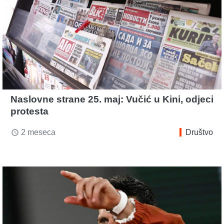
Naslovne strane 25. maj: Vučić u Kini, odjeci
protesta
2 meseca
Društvo
access_time