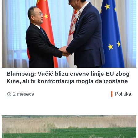
Blumberg: Vučić blizu crvene linije EU zbog
Kine, ali bi konfrontacija mogla da izostane
2 meseca
Politika
access_time