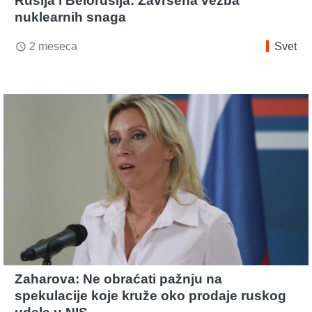
Rusija i Belorusija: Završena vežba
nuklearnih snaga
2 meseca
Svet
access_time
Zaharova: Ne obraćati pažnju na
spekulacije koje kruže oko prodaje ruskog