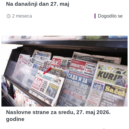
Na današnji dan 27. maj
2 meseca
Dogodilo se
access_time
Naslovne strane za sredu, 27. maj 2026.
godine