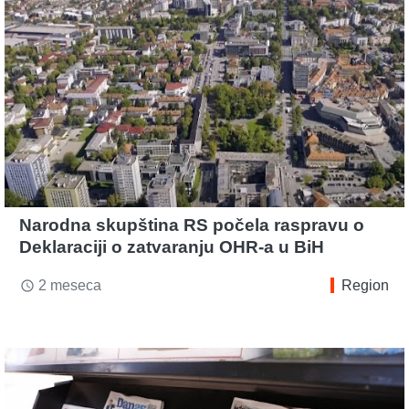
Narodna skupština RS počela raspravu o
Deklaraciji o zatvaranju OHR-a u BiH
2 meseca
Region
access_time