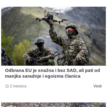
Odbrana EU je snažna i bez SAD, ali pati od
manjka saradnje i egoizma članica
2 meseca
Vesti
access_time