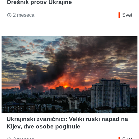
Orešnik protiv Ukrajine
2 meseca
Svet
access_time
Ukrajinski zvaničnici: Veliki ruski napad na
Kijev, dve osobe poginule