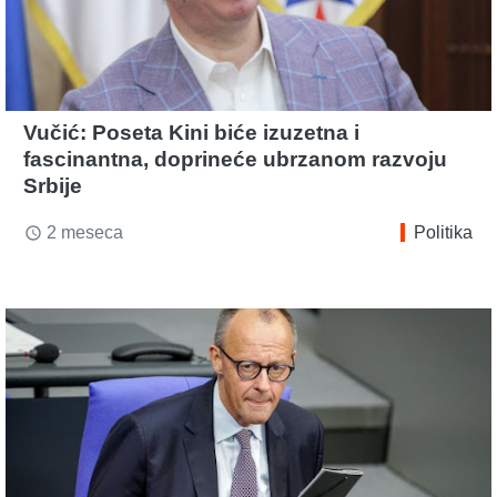
Vučić: Poseta Kini biće izuzetna i
fascinantna, doprineće ubrzanom razvoju
Srbije
2 meseca
Politika
access_time