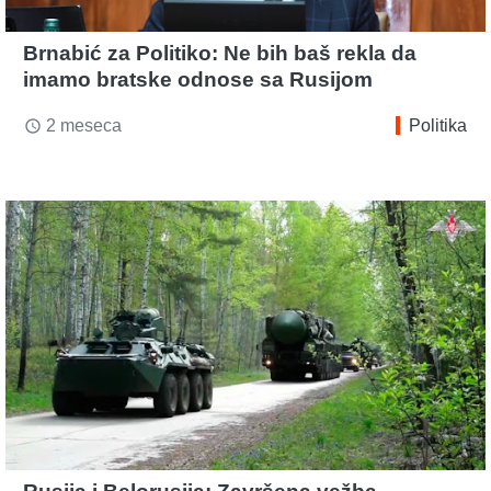
Brnabić za Politiko: Ne bih baš rekla da
imamo bratske odnose sa Rusijom
2 meseca
Politika
access_time