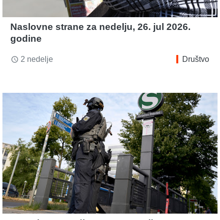
Naslovne strane za nedelju, 26. jul 2026.
godine
2 nedelje
Društvo
access_time