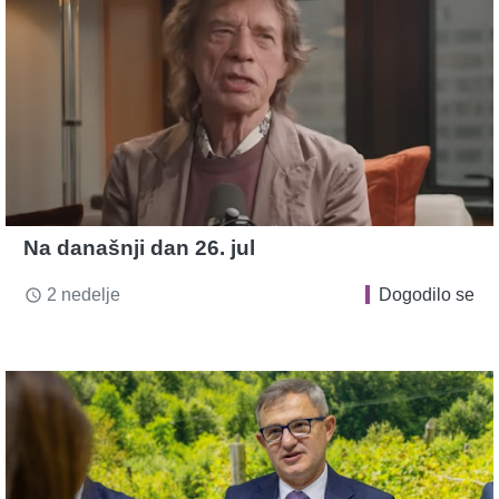
Na današnji dan 26. jul
2 nedelje
Dogodilo se
access_time