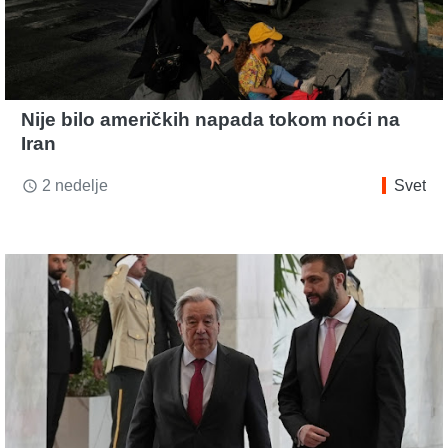
Nije bilo američkih napada tokom noći na
Iran
2 nedelje
Svet
access_time