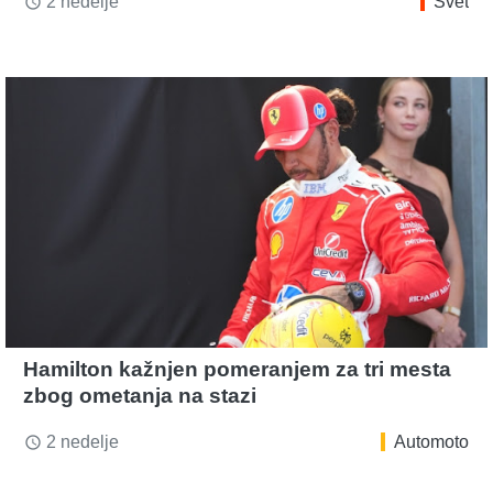
2 nedelje
Svet
access_time
Hamilton kažnjen pomeranjem za tri mesta
zbog ometanja na stazi
2 nedelje
Automoto
access_time