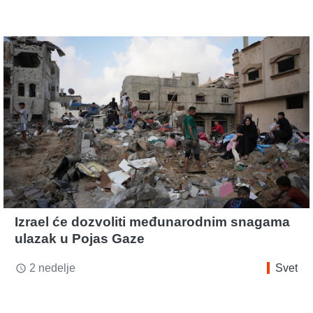
Izrael će dozvoliti međunarodnim snagama
ulazak u Pojas Gaze
2 nedelje
Svet
access_time