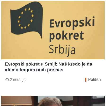
Evropski pokret u Srbiji: Naš kredo je da
idemo tragom onih pre nas
2 nedelje
Politika
access_time