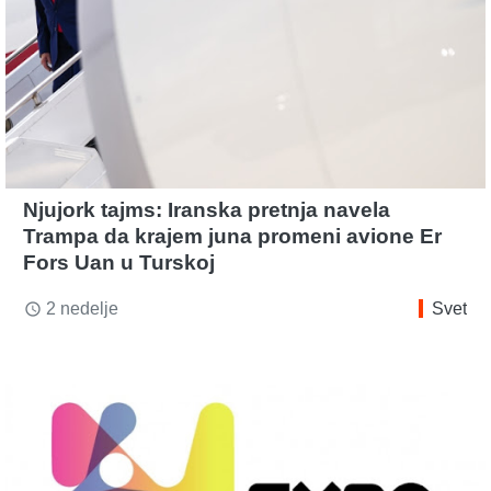
Njujork tajms: Iranska pretnja navela
Trampa da krajem juna promeni avione Er
Fors Uan u Turskoj
2 nedelje
Svet
access_time