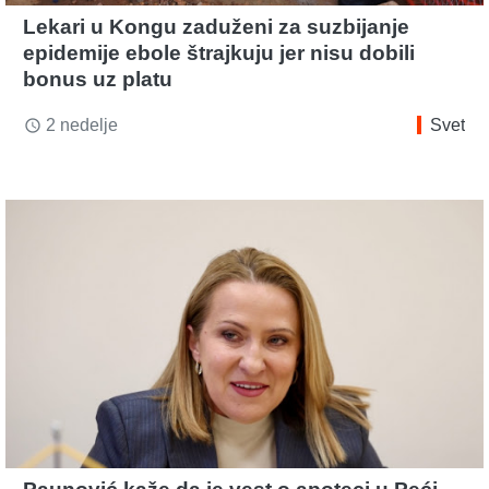
Lekari u Kongu zaduženi za suzbijanje
epidemije ebole štrajkuju jer nisu dobili
bonus uz platu
2 nedelje
Svet
access_time