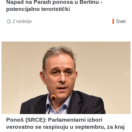
Napad na Paradi ponosa u Berlinu -
potencijalno teroristički
2 nedelje
Svet
access_time
Ponoš (SRCE): Parlamentarni izbori
verovatno se raspisuju u septembru, za kraj