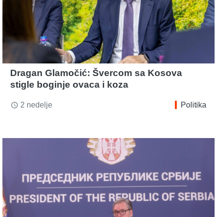
Dragan Glamočić: Švercom sa Kosova
stigle boginje ovaca i koza
2 nedelje
Politika
access_time