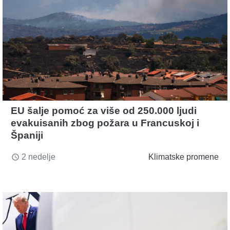
EU šalje pomoć za više od 250.000 ljudi
evakuisanih zbog požara u Francuskoj i
Španiji
2 nedelje
Klimatske promene
access_time