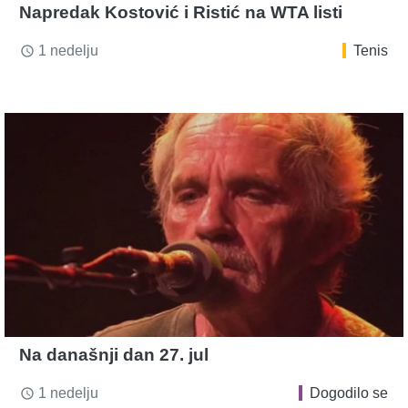
Napredak Kostović i Ristić na WTA listi
1 nedelju
Tenis
access_time
Na današnji dan 27. jul
1 nedelju
Dogodilo se
access_time