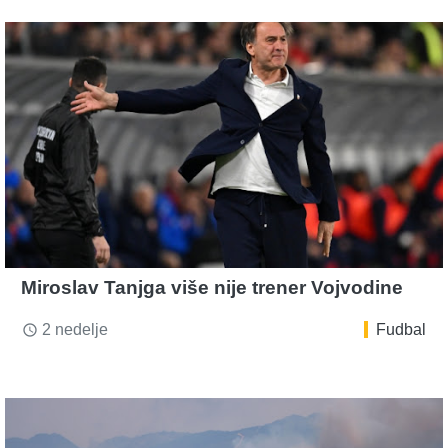
Miroslav Tanjga više nije trener Vojvodine
2 nedelje
Fudbal
access_time