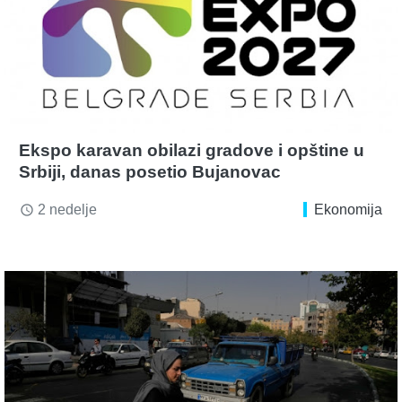
Ekspo karavan obilazi gradove i opštine u
Srbiji, danas posetio Bujanovac
2 nedelje
Ekonomija
access_time