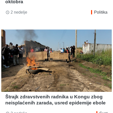
oktobra
2 nedelje
Politika
access_time
Štrajk zdravstvenih radnika u Kongu zbog
neisplaćenih zarada, usred epidemije ebole