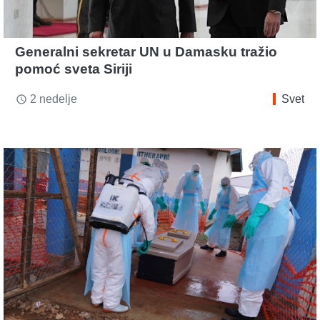
Generalni sekretar UN u Damasku tražio
pomoć sveta Siriji
2 nedelje
Svet
access_time