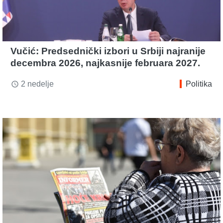
Vučić: Predsednički izbori u Srbiji najranije
decembra 2026, najkasnije februara 2027.
2 nedelje
Politika
access_time