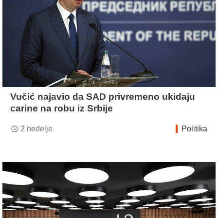
Vučić najavio da SAD privremeno ukidaju
carine na robu iz Srbije
2 nedelje
Politika
access_time