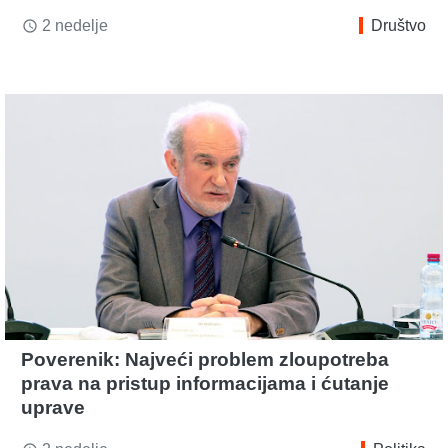
2 nedelje
Društvo
access_time
Poverenik: Najveći problem zloupotreba
prava na pristup informacijama i ćutanje
uprave