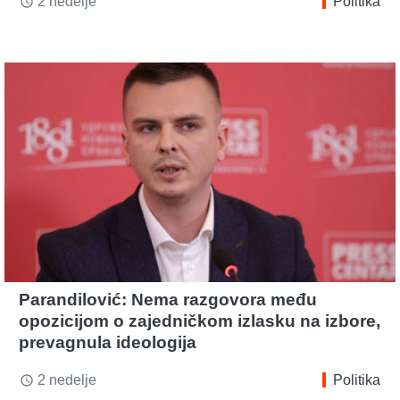
2 nedelje
Politika
access_time
Parandilović: Nema razgovora među
opozicijom o zajedničkom izlasku na izbore,
prevagnula ideologija
2 nedelje
Politika
access_time