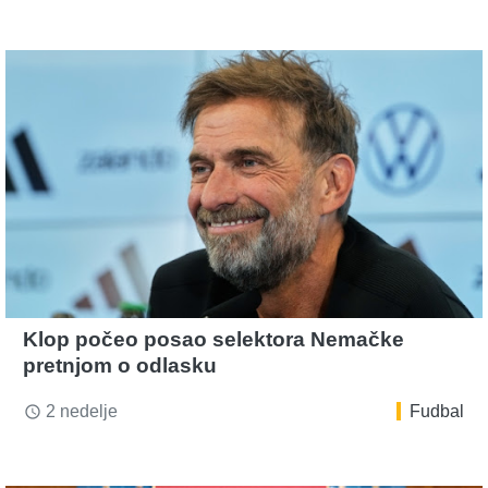
Klop počeo posao selektora Nemačke
pretnjom o odlasku
2 nedelje
Fudbal
access_time