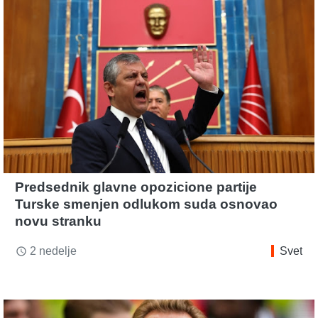
Predsednik glavne opozicione partije
Turske smenjen odlukom suda osnovao
novu stranku
2 nedelje
Svet
access_time