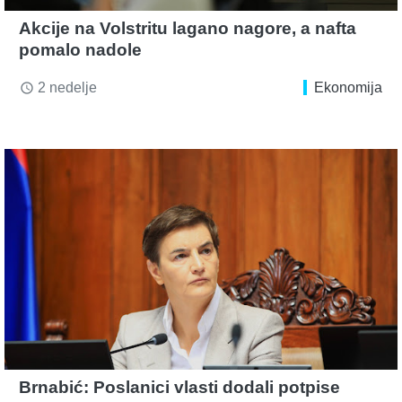
Akcije na Volstritu lagano nagore, a nafta
pomalo nadole
2 nedelje
Ekonomija
access_time
Brnabić: Poslanici vlasti dodali potpise