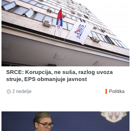
SRCE: Korupcija, ne suša, razlog uvoza
struje, EPS obmanjuje javnost
2 nedelje
Politika
access_time