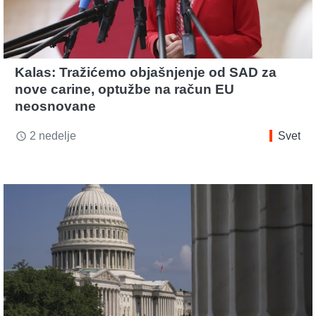
Kalas: Tražićemo objašnjenje od SAD za
nove carine, optužbe na račun EU
neosnovane
2 nedelje
Svet
access_time