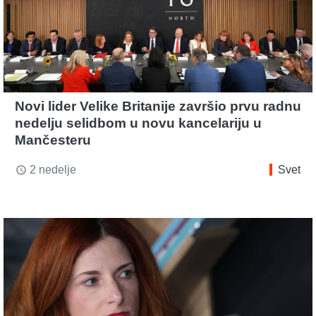
Novi lider Velike Britanije završio prvu radnu
nedelju selidbom u novu kancelariju u
Mančesteru
2 nedelje
Svet
access_time