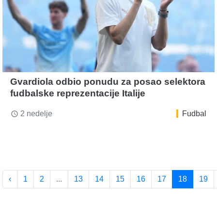
Gvardiola odbio ponudu za posao selektora
fudbalske reprezentacije Italije
2 nedelje
Fudbal
access_time
‹
1
2
...
13
14
15
16
17
18
19