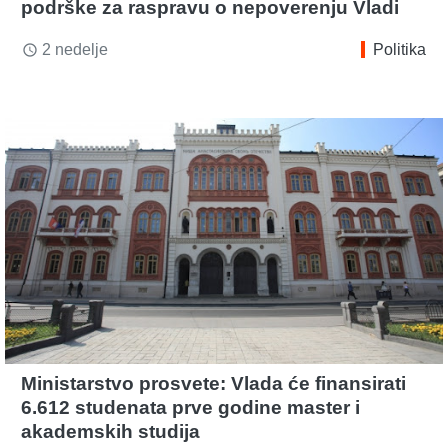
podrške za raspravu o nepoverenju Vladi
2 nedelje
Politika
access_time
Ministarstvo prosvete: Vlada će finansirati
6.612 studenata prve godine master i
akademskih studija