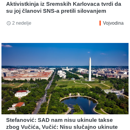
Aktivistkinja iz Sremskih Karlovaca tvrdi da
su joj članovi SNS-a pretili silovanjem
2 nedelje
Vojvodina
access_time
Stefanović: SAD nam nisu ukinule takse
zbog Vučića, Vučić: Nisu slučajno ukinute