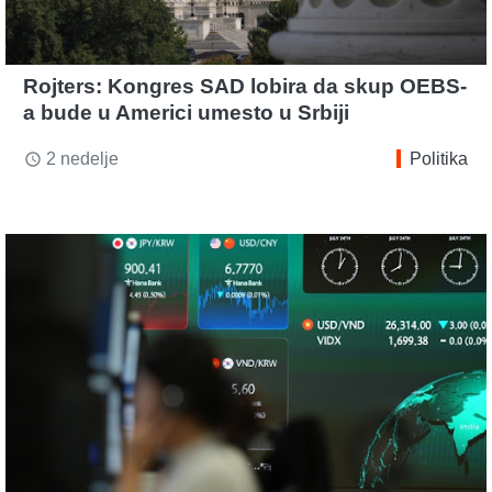
Rojters: Kongres SAD lobira da skup OEBS-
a bude u Americi umesto u Srbiji
2 nedelje
Politika
access_time