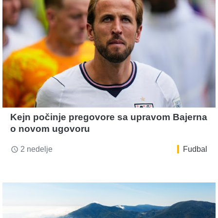
Kejn počinje pregovore sa upravom Bajerna
o novom ugovoru
2 nedelje
Fudbal
access_time