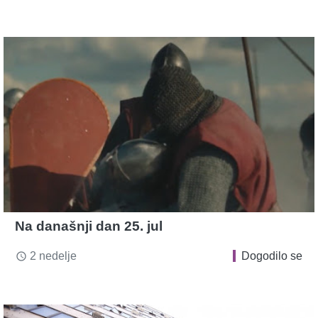
Na današnji dan 25. jul
2 nedelje
Dogodilo se
access_time