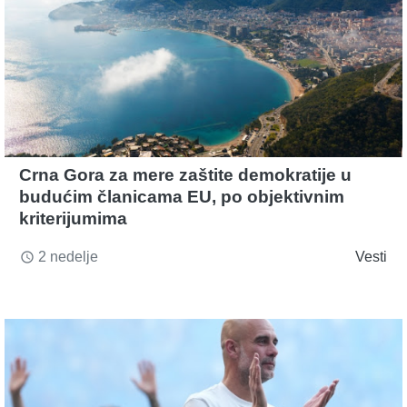
Crna Gora za mere zaštite demokratije u
budućim članicama EU, po objektivnim
kriterijumima
2 nedelje
Vesti
access_time