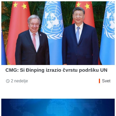
CMG: Si Đinping izrazio čvrstu podršku UN
2 nedelje
Svet
access_time