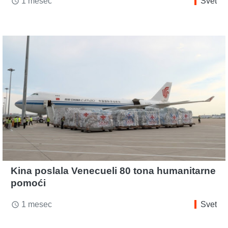
1 mesec
Svet
access_time
Kina poslala Venecueli 80 tona humanitarne
pomoći
1 mesec
Svet
access_time