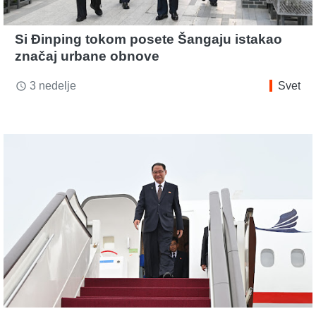
Si Đinping tokom posete Šangaju istakao
značaj urbane obnove
3 nedelje
Svet
access_time