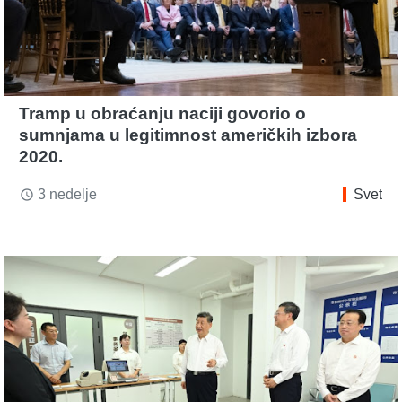
Tramp u obraćanju naciji govorio o
sumnjama u legitimnost američkih izbora
2020.
3 nedelje
Svet
access_time