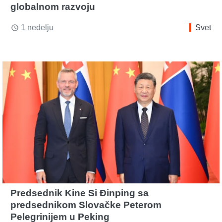
globalnom razvoju
1 nedelju
Svet
access_time
Predsednik Kine Si Đinping sa
predsednikom Slovačke Peterom
Pelegrinijem u Peking