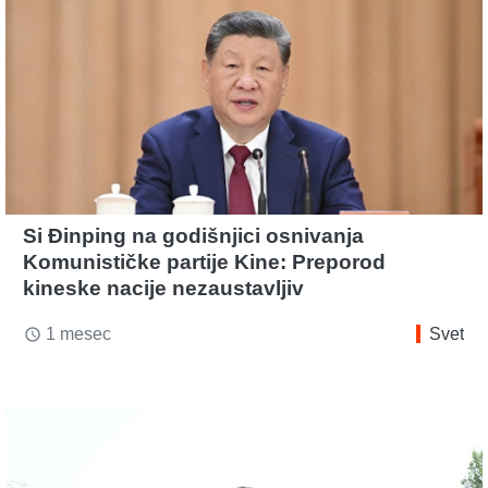
Si Đinping na godišnjici osnivanja
Komunističke partije Kine: Preporod
kineske nacije nezaustavljiv
1 mesec
Svet
access_time