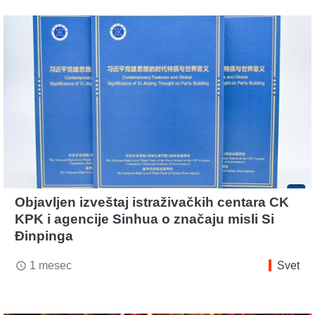
Objavljen izveštaj istraživačkih centara CK
KPK i agencije Sinhua o značaju misli Si
Đinpinga
1 mesec
Svet
access_time