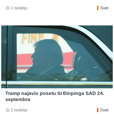
1 nedelju
Svet
access_time
Tramp najavio posetu Si Đinpinga SAD 24.
septembra
2 nedelje
Svet
access_time