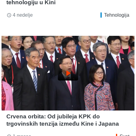
tehnologiju u Kini
4 nedelje
Tehnologija
access_time
play_arrow
Crvena orbita: Od jubileja KPK do
trgovinskih tenzija između Kine i Japana