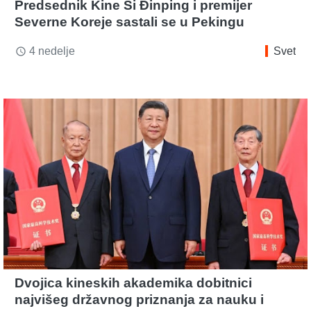
Predsednik Kine Si Đinping i premijer
Severne Koreje sastali se u Pekingu
4 nedelje
Svet
access_time
Dvojica kineskih akademika dobitnici
najvišeg državnog priznanja za nauku i