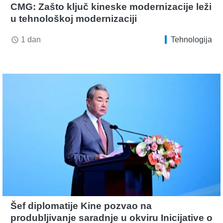
CMG: Zašto ključ kineske modernizacije leži
u tehnološkoj modernizaciji
1 dan
Tehnologija
access_time
Šef diplomatije Kine pozvao na
produbljivanje saradnje u okviru Inicijative o