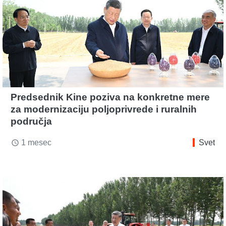
Predsednik Kine poziva na konkretne mere
za modernizaciju poljoprivrede i ruralnih
područja
1 mesec
Svet
access_time