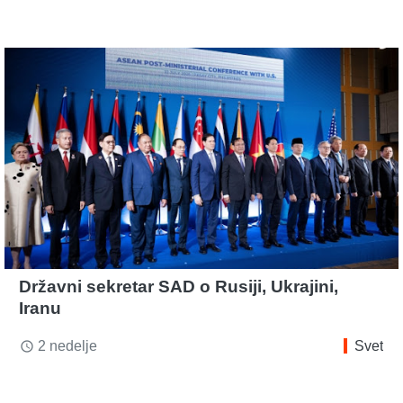
Državni sekretar SAD o Rusiji, Ukrajini,
Iranu
2 nedelje
Svet
access_time