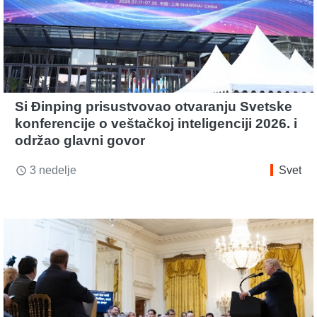
Si Đinping prisustvovao otvaranju Svetske
konferencije o veštačkoj inteligenciji 2026. i
održao glavni govor
3 nedelje
Svet
access_time