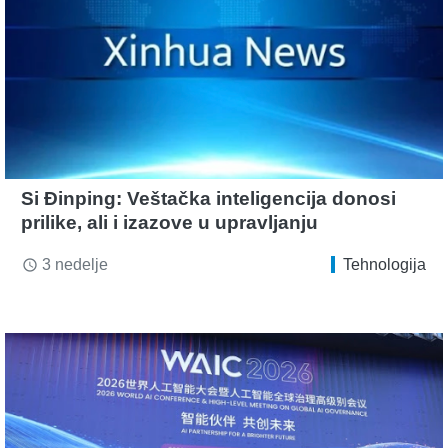
Si Đinping: Veštačka inteligencija donosi
prilike, ali i izazove u upravljanju
3 nedelje
Tehnologija
access_time