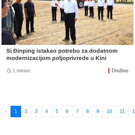
Si Đinping istakao potrebu za dodatnom
modernizacijom poljoprivrede u Kini
1 mesec
Društvo
access_time
‹
1
2
3
4
5
6
7
8
9
10
11
1