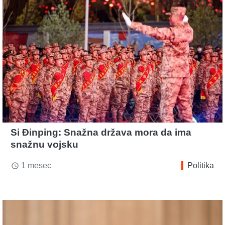
Si Đinping: Snažna država mora da ima
snažnu vojsku
1 mesec
Politika
access_time