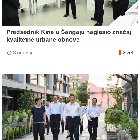
Predsednik Kine u Šangaju naglasio značaj
kvalitetne urbane obnove
3 nedelje
Svet
access_time