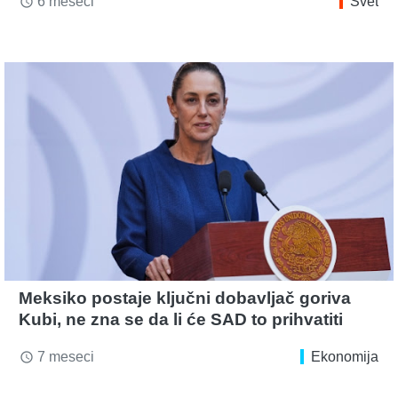
6 meseci
Svet
access_time
Meksiko postaje ključni dobavljač goriva
Kubi, ne zna se da li će SAD to prihvatiti
7 meseci
Ekonomija
access_time