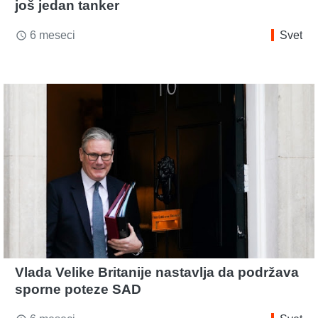
još jedan tanker
6 meseci
Svet
access_time
Vlada Velike Britanije nastavlja da podržava
sporne poteze SAD