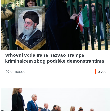
Vrhovni vođa Irana nazvao Trampa
kriminalcem zbog podrške demonstrantima
6 meseci
Svet
access_time