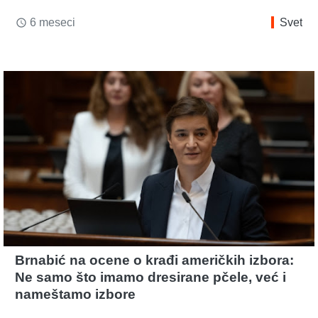
6 meseci
Svet
access_time
Brnabić na ocene o krađi američkih izbora:
Ne samo što imamo dresirane pčele, već i
nameštamo izbore