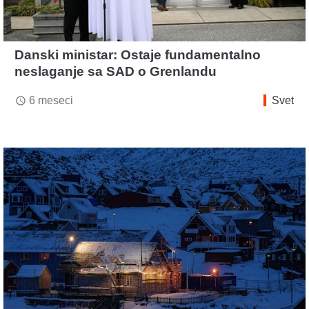
Danski ministar: Ostaje fundamentalno
neslaganje sa SAD o Grenlandu
6 meseci
Svet
access_time