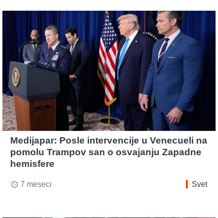
Medijapar: Posle intervencije u Venecueli na
pomolu Trampov san o osvajanju Zapadne
hemisfere
7 meseci
Svet
access_time