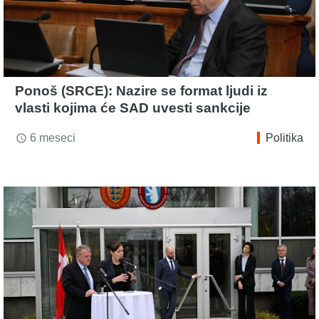
Ponoš (SRCE): Nazire se format ljudi iz
vlasti kojima će SAD uvesti sankcije
6 meseci
Politika
access_time