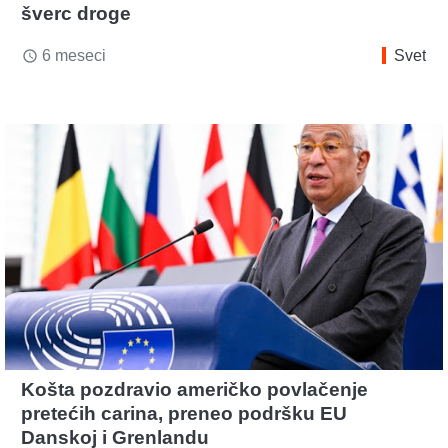
šverc droge
6 meseci
Svet
access_time
Košta pozdravio američko povlačenje
pretećih carina, preneo podršku EU
Danskoj i Grenlandu