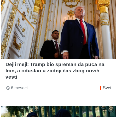
Dejli mejl: Tramp bio spreman da puca na
Iran, a odustao u zadnji čas zbog novih
vesti
6 meseci
Svet
access_time