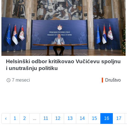
Helsinški odbor kritikovao Vučićevu spoljnu
i unutrašnju politiku
7 meseci
Društvo
access_time
‹
1
2
...
11
12
13
14
15
16
17