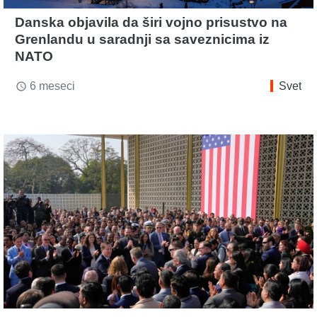
Danska objavila da širi vojno prisustvo na
Grenlandu u saradnji sa saveznicima iz
NATO
6 meseci
Svet
access_time