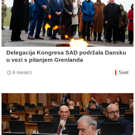
Delegacija Kongresa SAD podržala Dansku
u vezi s pitanjem Grenlanda
6 meseci
Svet
access_time