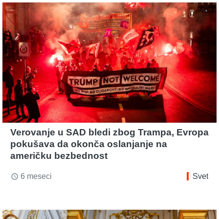
Verovanje u SAD bledi zbog Trampa, Evropa
pokušava da okonča oslanjanje na
američku bezbednost
6 meseci
Svet
access_time