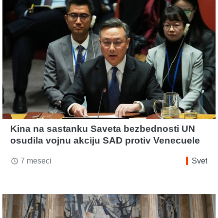
Kina na sastanku Saveta bezbednosti UN
osudila vojnu akciju SAD protiv Venecuele
7 meseci
Svet
access_time