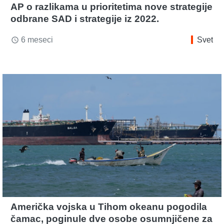
AP o razlikama u prioritetima nove strategije
odbrane SAD i strategije iz 2022.
6 meseci
Svet
access_time
Američka vojska u Tihom okeanu pogodila
čamac, poginule dve osobe osumnjičene za