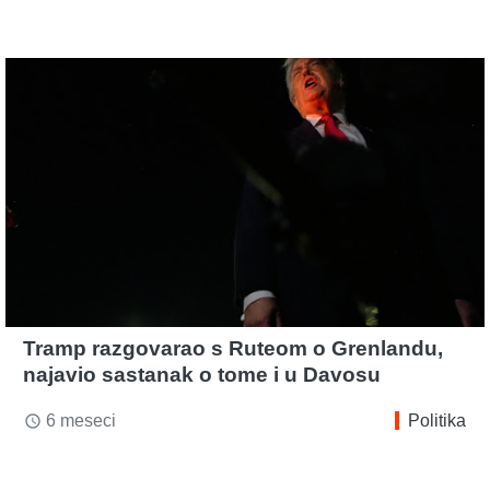
Tramp razgovarao s Ruteom o Grenlandu,
najavio sastanak o tome i u Davosu
6 meseci
Politika
access_time