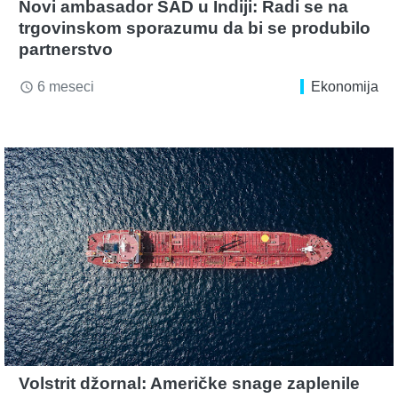
Novi ambasador SAD u Indiji: Radi se na
trgovinskom sporazumu da bi se produbilo
partnerstvo
6 meseci
Ekonomija
access_time
Volstrit džornal: Američke snage zaplenile