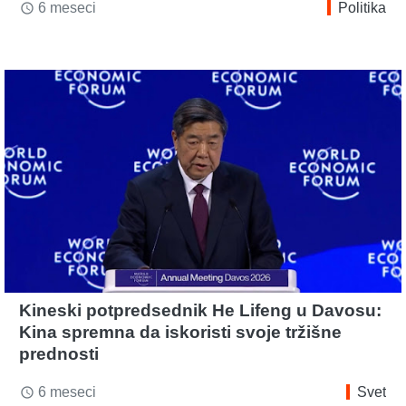
6 meseci
Politika
access_time
Kineski potpredsednik He Lifeng u Davosu:
Kina spremna da iskoristi svoje tržišne
prednosti
6 meseci
Svet
access_time