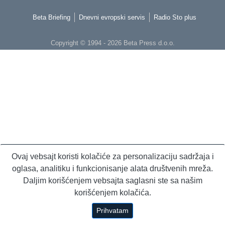
Beta Briefing
Dnevni evropski servis
Radio Sto plus
Copyright © 1994 - 2026 Beta Press d.o.o.
Ovaj vebsajt koristi kolačiće za personalizaciju sadržaja i
oglasa, analitiku i funkcionisanje alata društvenih mreža.
Daljim korišćenjem vebsajta saglasni ste sa našim
korišćenjem kolačića.
Prihvatam