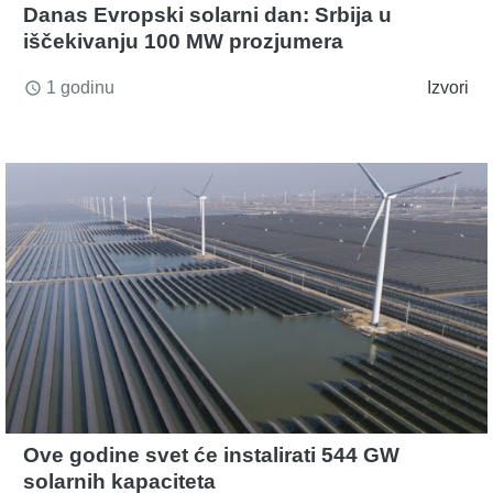
Danas Evropski solarni dan: Srbija u
iščekivanju 100 MW prozjumera
1 godinu
Izvori
access_time
Ove godine svet će instalirati 544 GW
solarnih kapaciteta