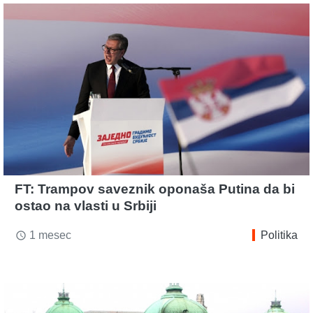
FT: Trampov saveznik oponaša Putina da bi
ostao na vlasti u Srbiji
1 mesec
Politika
access_time