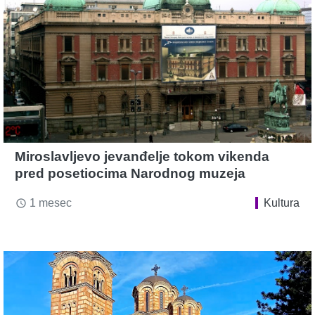
Miroslavljevo jevanđelje tokom vikenda
pred posetiocima Narodnog muzeja
1 mesec
Kultura
access_time