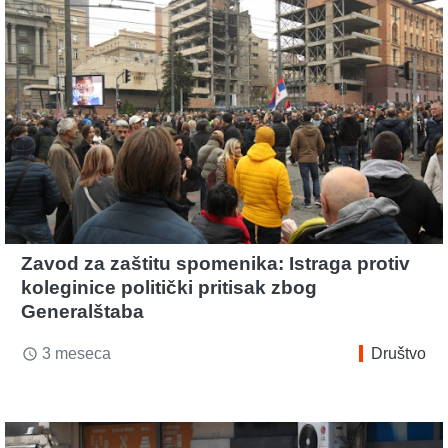
Zavod za zaštitu spomenika: Istraga protiv
koleginice politički pritisak zbog
Generalštaba
3 meseca
Društvo
access_time