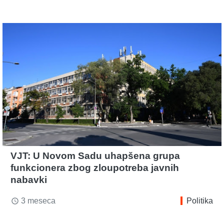
VJT: U Novom Sadu uhapšena grupa
funkcionera zbog zloupotreba javnih
nabavki
3 meseca
Politika
access_time