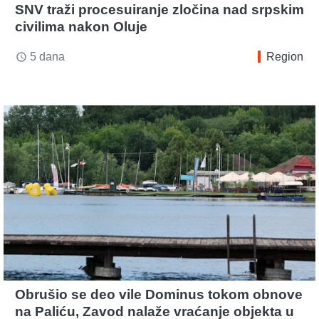
SNV traži procesuiranje zločina nad srpskim
civilima nakon Oluje
5 dana
Region
access_time
Obrušio se deo vile Dominus tokom obnove
na Paliću, Zavod nalaže vraćanje objekta u