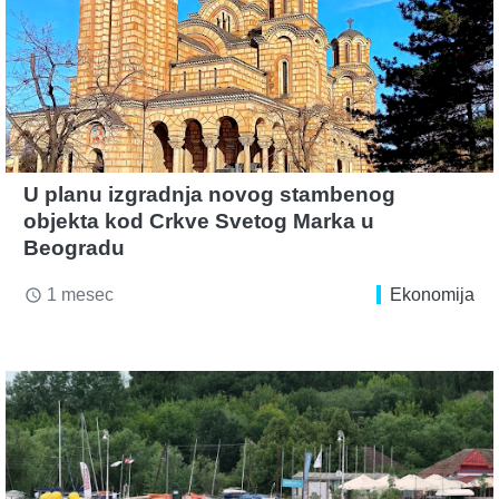
U planu izgradnja novog stambenog
objekta kod Crkve Svetog Marka u
Beogradu
1 mesec
Ekonomija
access_time