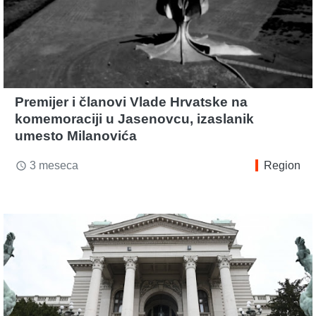
Premijer i članovi Vlade Hrvatske na
komemoraciji u Jasenovcu, izaslanik
umesto Milanovića
3 meseca
Region
access_time