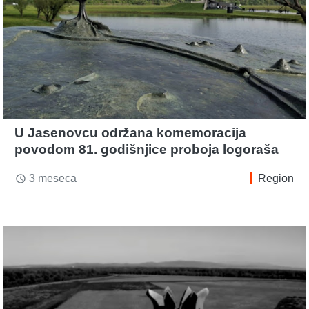
U Jasenovcu održana komemoracija
povodom 81. godišnjice proboja logoraša
3 meseca
Region
access_time