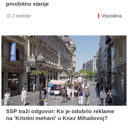
prvobitno stanje
2 nedelje
Vojvodina
access_time
SSP traži odgovor: Ko je odobrio reklame
na 'Kristini mehani' u Knez Mihailovoj?