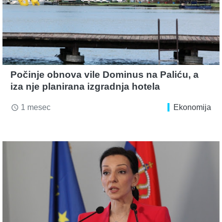
Počinje obnova vile Dominus na Paliću, a
iza nje planirana izgradnja hotela
1 mesec
Ekonomija
access_time