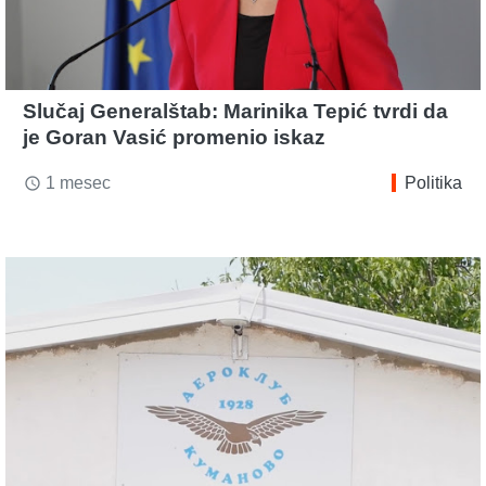
Slučaj Generalštab: Marinika Tepić tvrdi da
je Goran Vasić promenio iskaz
1 mesec
Politika
access_time