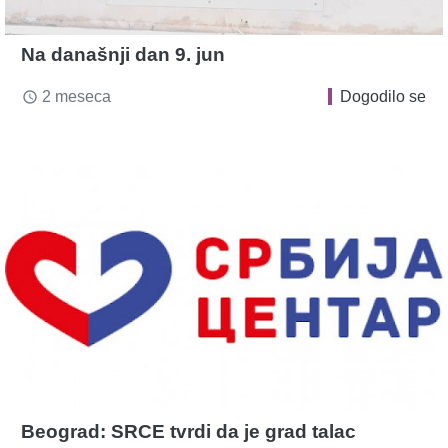
Na današnji dan 9. jun
2 meseca
Dogodilo se
access_time
Beograd: SRCE tvrdi da je grad talac