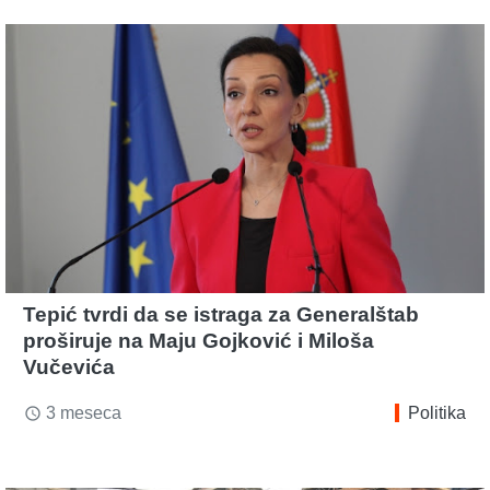
Tepić tvrdi da se istraga za Generalštab
proširuje na Maju Gojković i Miloša
Vučevića
3 meseca
Politika
access_time