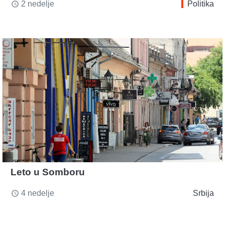
2 nedelje
Politika
access_time
Leto u Somboru
4 nedelje
Srbija
access_time