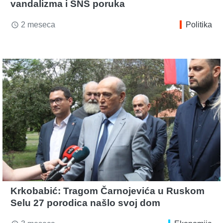
vandalizma i SNS poruka
2 meseca
Politika
access_time
Krkobabić: Tragom Čarnojevića u Ruskom
Selu 27 porodica našlo svoj dom