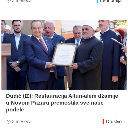
3 meseca
Ekonomija
access_time
Dudić (IZ): Restauracija Altun-alem džamije
u Novom Pazaru premostila sve naše
podele
3 meseca
Društvo
access_time