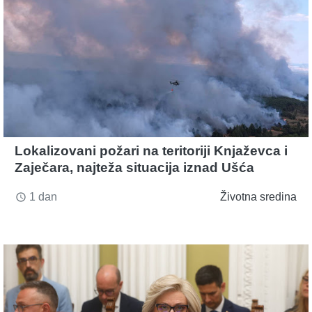
Lokalizovani požari na teritoriji Knjaževca i
Zaječara, najteža situacija iznad Ušća
1 dan
Životna sredina
access_time