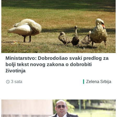
Ministarstvo: Dobrodošao svaki predlog za
bolji tekst novog zakona o dobrobiti
životinja
3 sata
Zelena Srbija
access_time