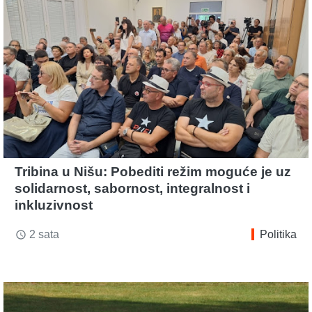
Tribina u Nišu: Pobediti režim moguće je uz
solidarnost, sabornost, integralnost i
inkluzivnost
2 sata
Politika
access_time