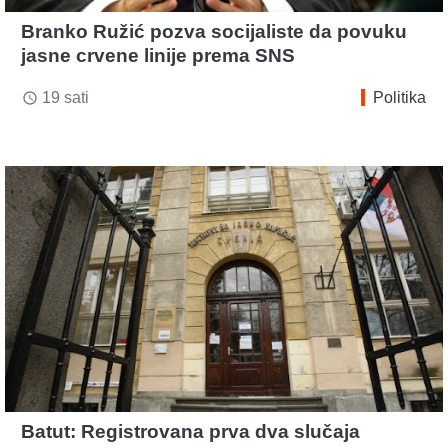
Branko Ružić pozva socijaliste da povuku
jasne crvene linije prema SNS
19 sati
Politika
access_time
Batut: Registrovana prva dva slučaja