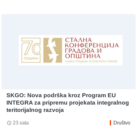
SKGO: Nova podrška kroz Program EU
INTEGRA za pripremu projekata integralnog
teritorijalnog razvoja
23 sata
Društvo
access_time