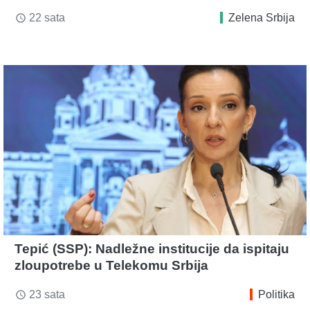
22 sata
Zelena Srbija
access_time
Tepić (SSP): Nadležne institucije da ispitaju
zloupotrebe u Telekomu Srbija
23 sata
Politika
access_time