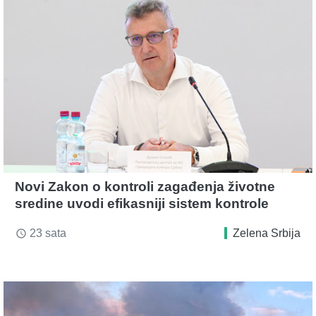
Novi Zakon o kontroli zagađenja životne
sredine uvodi efikasniji sistem kontrole
23 sata
Zelena Srbija
access_time