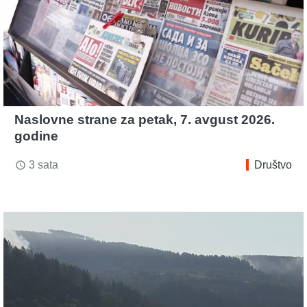
Naslovne strane za petak, 7. avgust 2026.
godine
3 sata
Društvo
access_time