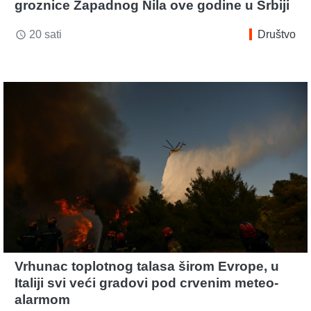
groznice Zapadnog Nila ove godine u Srbiji
20 sati
Društvo
access_time
Vrhunac toplotnog talasa širom Evrope, u
Italiji svi veći gradovi pod crvenim meteo-
alarmom