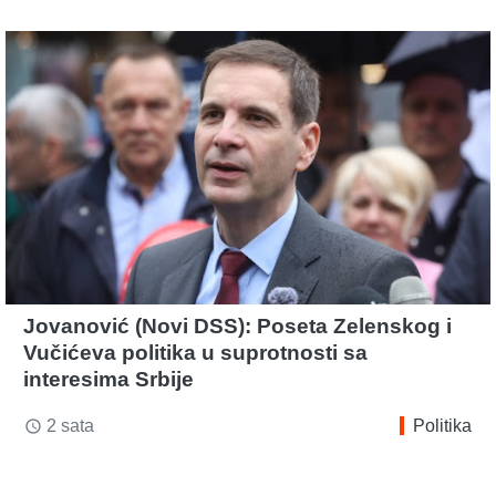
Jovanović (Novi DSS): Poseta Zelenskog i
Vučićeva politika u suprotnosti sa
interesima Srbije
2 sata
Politika
access_time