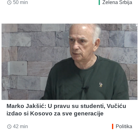
50 min
Zelena Srbija
access_time
Marko Jakšić: U pravu su studenti, Vučiću
izdao si Kosovo za sve generacije
42 min
Politika
access_time