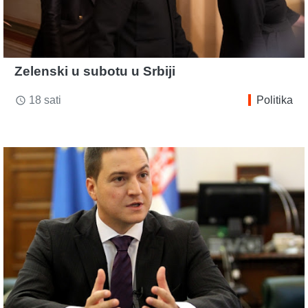
Zelenski u subotu u Srbiji
18 sati
Politika
access_time