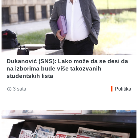
Đukanović (SNS): Lako može da se desi da
na izborima bude više takozvanih
studentskih lista
3 sata
Politika
access_time