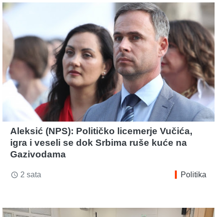
Aleksić (NPS): Političko licemerje Vučića,
igra i veseli se dok Srbima ruše kuće na
Gazivodama
2 sata
Politika
access_time