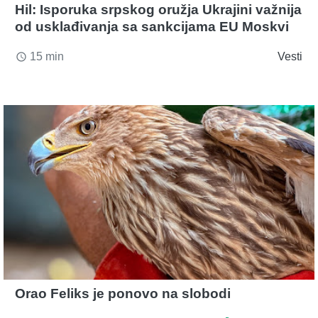
Hil: Isporuka srpskog oružja Ukrajini važnija
od usklađivanja sa sankcijama EU Moskvi
15 min
Vesti
access_time
Orao Feliks je ponovo na slobodi