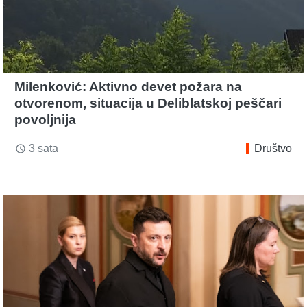
Milenković: Aktivno devet požara na
otvorenom, situacija u Deliblatskoj peščari
povoljnija
3 sata
Društvo
access_time