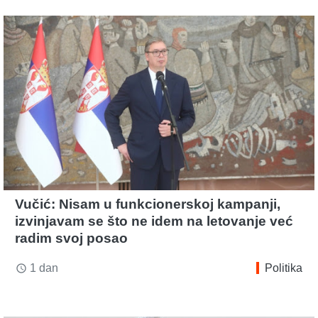
Vučić: Nisam u funkcionerskoj kampanji,
izvinjavam se što ne idem na letovanje već
radim svoj posao
1 dan
Politika
access_time