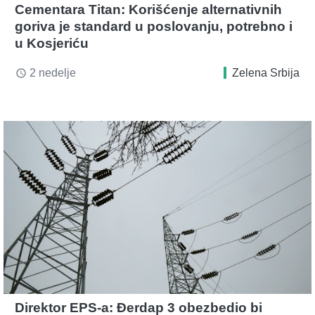
Cementara Titan: Korišćenje alternativnih
goriva je standard u poslovanju, potrebno i
u Kosjeriću
2 nedelje
Zelena Srbija
access_time
Direktor EPS-a: Đerdap 3 obezbedio bi