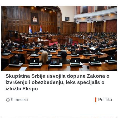
Skupština Srbije usvojila dopune Zakona o
izvršenju i obezbeđenju, leks specijalis o
izložbi Ekspo
9 meseci
Politika
access_time