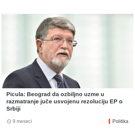
Picula: Beograd da ozbiljno uzme u
razmatranje juče usvojenu rezoluciju EP o
Srbiji
9 meseci
Politika
access_time