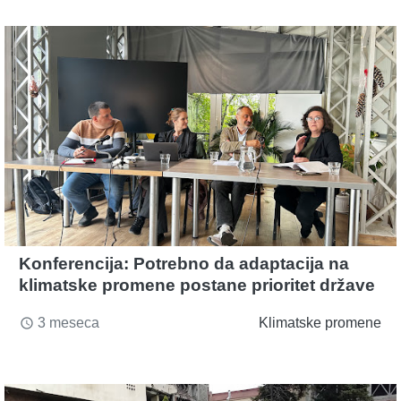
Konferencija: Potrebno da adaptacija na
klimatske promene postane prioritet države
3 meseca
Klimatske promene
access_time