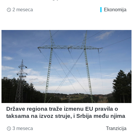
2 meseca
Ekonomija
access_time
Države regiona traže izmenu EU pravila o
taksama na izvoz struje, i Srbija među njima
3 meseca
Tranzicija
access_time