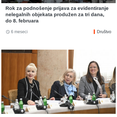
Rok za podnošenje prijava za evidentiranje
nelegalnih objekata produžen za tri dana,
do 8. februara
6 meseci
Društvo
access_time