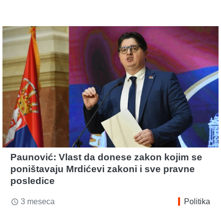
Paunović: Vlast da donese zakon kojim se
poništavaju Mrdićevi zakoni i sve pravne
posledice
3 meseca
Politika
access_time