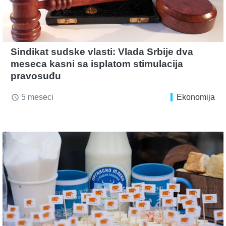
Sindikat sudske vlasti: Vlada Srbije dva
meseca kasni sa isplatom stimulacija
pravosuđu
5 meseci
Ekonomija
access_time