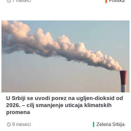
7 meseci
Politika
access_time
U Srbiji se uvodi porez na ugljen-dioksid od
2026. – cilj smanjenje uticaja klimatskih
promena
9 meseci
Zelena Srbija
access_time