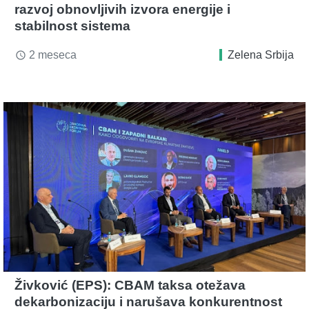
razvoj obnovljivih izvora energije i
stabilnost sistema
2 meseca
Zelena Srbija
access_time
Živković (EPS): CBAM taksa otežava
dekarbonizaciju i narušava konkurentnost