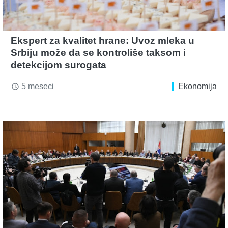
Ekspert za kvalitet hrane: Uvoz mleka u
Srbiju može da se kontroliše taksom i
detekcijom surogata
5 meseci
Ekonomija
access_time