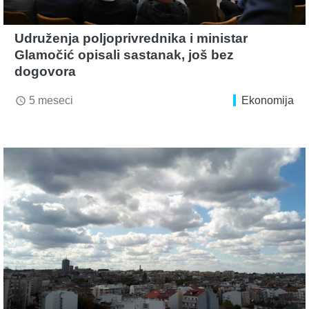
Udruženja poljoprivrednika i ministar
Glamočić opisali sastanak, još bez
dogovora
5 meseci
Ekonomija
access_time