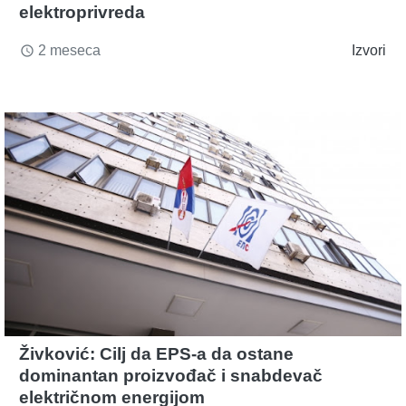
elektroprivreda
2 meseca
Izvori
access_time
Živković: Cilj da EPS-a da ostane
dominantan proizvođač i snabdevač
električnom energijom