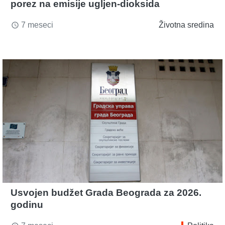
porez na emisije ugljen-dioksida
7 meseci
Životna sredina
access_time
Usvojen budžet Grada Beograda za 2026.
godinu