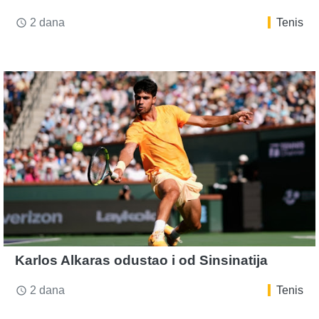
2 dana
Tenis
access_time
Karlos Alkaras odustao i od Sinsinatija
2 dana
Tenis
access_time