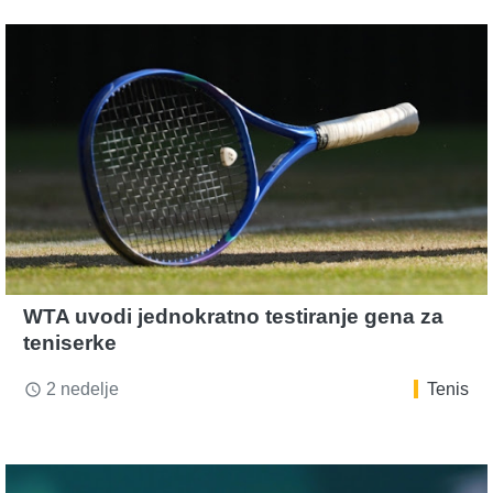
WTA uvodi jednokratno testiranje gena za
teniserke
2 nedelje
Tenis
access_time