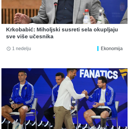
Krkobabić: Miholjski susreti sela okupljaju
sve više učesnika
1 nedelju
Ekonomija
access_time