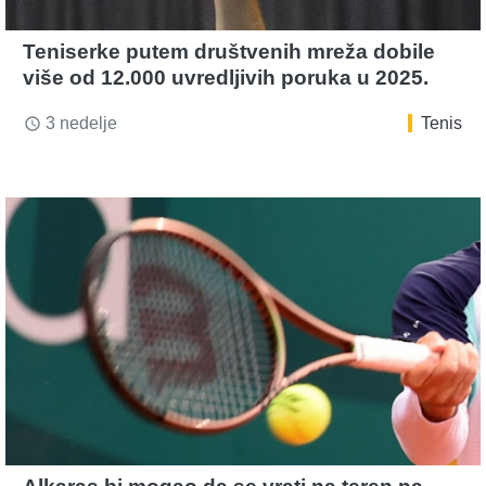
Teniserke putem društvenih mreža dobile
više od 12.000 uvredljivih poruka u 2025.
3 nedelje
Tenis
access_time