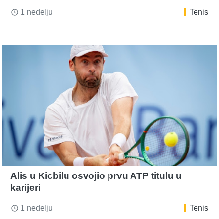
1 nedelju
Tenis
access_time
Alis u Kicbilu osvojio prvu ATP titulu u
karijeri
1 nedelju
Tenis
access_time