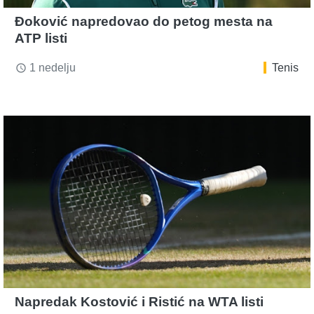
Đoković napredovao do petog mesta na
ATP listi
1 nedelju
Tenis
access_time
Napredak Kostović i Ristić na WTA listi