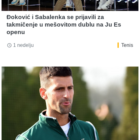
Đoković i Sabalenka se prijavili za
takmičenje u mešovitom dublu na Ju Es
openu
1 nedelju
Tenis
access_time