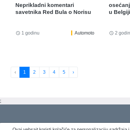
Neprikladni komentari
osećanja
savetnika Red Bula o Norisu
u Belgij
1 godinu
Automoto
2 godi
access_time
access_time
‹
1
2
3
4
5
›
;
Ovaj vebsajt koristi kolačiće za personalizaciju sadržaja