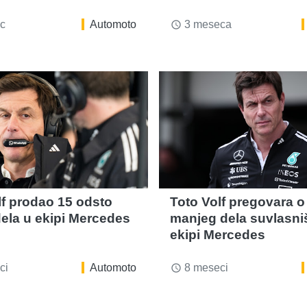
c
Automoto
3 meseca
access_time
lf prodao 15 odsto
Toto Volf pregovara o
ela u ekipi Mercedes
manjeg dela suvlasni
ekipi Mercedes
ci
Automoto
8 meseci
access_time