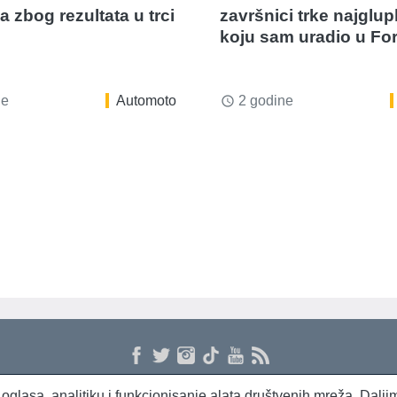
 zbog rezultata u trci
završnici trke najglupl
i
koju sam uradio u For
ne
Automoto
2 godine
access_time
 i oglasa, analitiku i funkcionisanje alata društvenih mreža. Dal