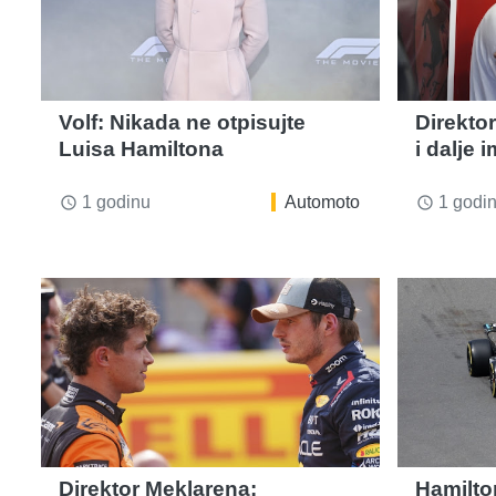
Volf: Nikada ne otpisujte
Direkto
Luisa Hamiltona
i dalje 
1 godinu
Automoto
1 godi
access_time
access_time
Direktor Meklarena:
Hamilt