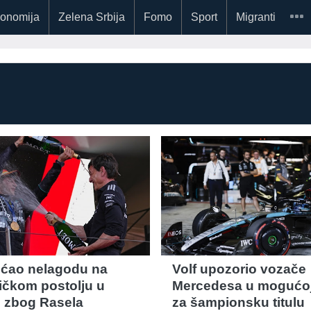
onomija
Zelena Srbija
Fomo
Sport
Migranti
ećao nelagodu na
Volf upozorio vozače
čkom postolju u
Mercedesa u mogućoj
 zbog Rasela
za šampionsku titulu