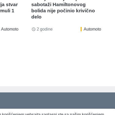
ja stvar
sabotaži Hamiltonovog
muli 1
bolida nije počinio krivično
delo
Automoto
2 godine
Automoto
access_time
jim korišćenjem vebsajta saglasni ste sa našim korišćenjem