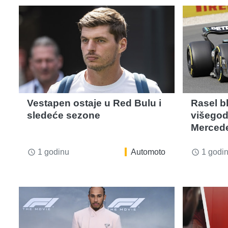
Vestapen ostaje u Red Bulu i
Rasel b
sledeće sezone
višegod
Merced
1 godinu
Automoto
1 godi
access_time
access_time