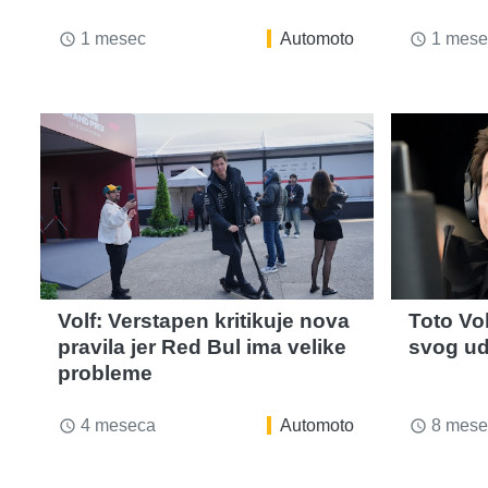
1 mesec
Automoto
1 mese
access_time
access_time
Volf: Verstapen kritikuje nova
Toto Vo
pravila jer Red Bul ima velike
svog ud
probleme
4 meseca
Automoto
8 mese
access_time
access_time