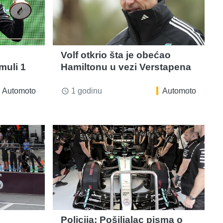
Volf otkrio šta je obećao
muli 1
Hamiltonu u vezi Verstapena
Automoto
1 godinu
Automoto
access_time
Policija: Pošiljalac pisma o