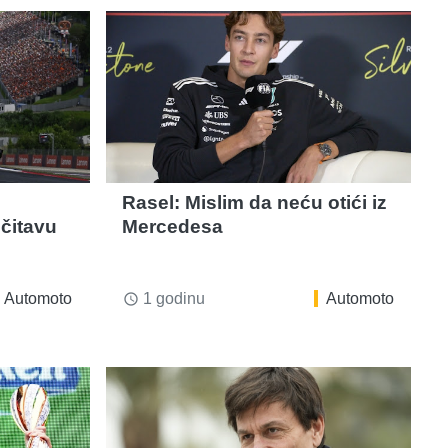
Rasel: Mislim da neću otići iz
čitavu
Mercedesa
Automoto
1 godinu
Automoto
access_time