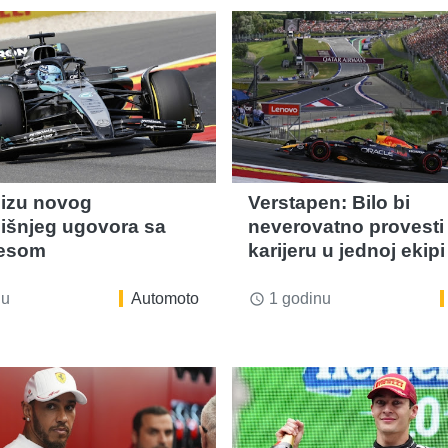
lizu novog
Verstapen: Bilo bi
išnjeg ugovora sa
neverovatno provesti 
esom
karijeru u jednoj ekipi
nu
Automoto
1 godinu
access_time