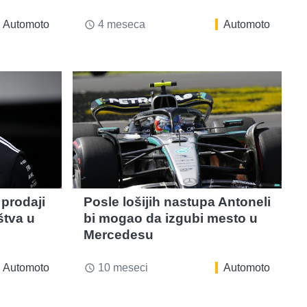
Automoto
4 meseca
Automoto
access_time
 prodaji
Posle lošijih nastupa Antoneli
štva u
bi mogao da izgubi mesto u
Mercedesu
Automoto
10 meseci
Automoto
access_time