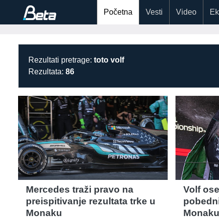
Početna
Vesti
Video
Ek
Rezultati pretrage:
toto volf
Rezultata:
86
Mercedes traži pravo na
Volf os
preispitivanje rezultata trke u
pobedni
Monaku
Monaku