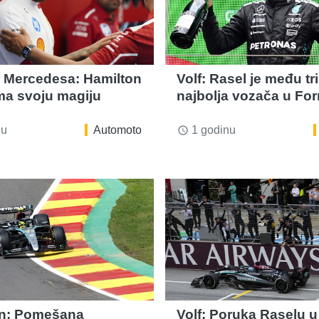
r Mercedesa: Hamilton
Volf: Rasel je među tri
ima svoju magiju
najbolja vozača u For
nu
Automoto
1 godinu
access_time
on: Pomešana
Volf: Poruka Raselu u