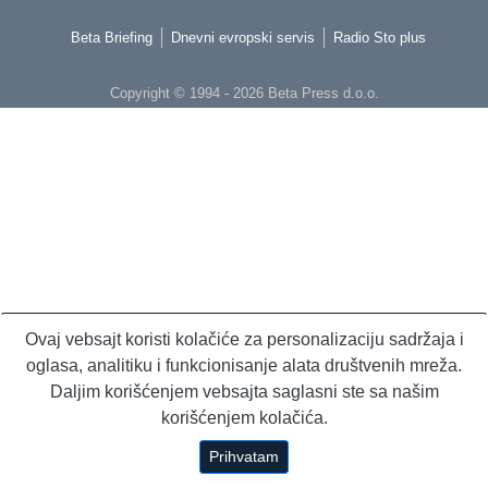
Beta Briefing
Dnevni evropski servis
Radio Sto plus
Copyright © 1994 - 2026 Beta Press d.o.o.
Ovaj vebsajt koristi kolačiće za personalizaciju sadržaja i
oglasa, analitiku i funkcionisanje alata društvenih mreža.
Daljim korišćenjem vebsajta saglasni ste sa našim
korišćenjem kolačića.
Prihvatam