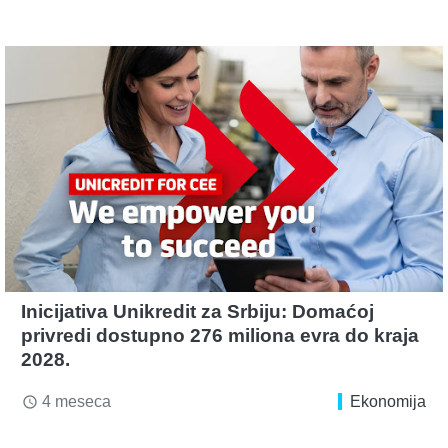
Inicijativa Unikredit za Srbiju: Domaćoj
privredi dostupno 276 miliona evra do kraja
2028.
4 meseca
Ekonomija
access_time