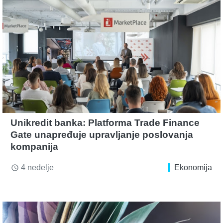
Unikredit banka: Platforma Trade Finance
Gate unapređuje upravljanje poslovanja
kompanija
4 nedelje
Ekonomija
access_time