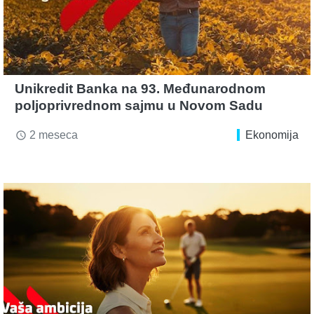
Unikredit Banka na 93. Međunarodnom
poljoprivrednom sajmu u Novom Sadu
2 meseca
Ekonomija
access_time