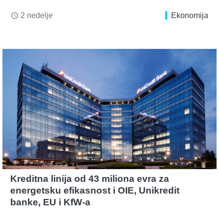
2 nedelje
Ekonomija
access_time
Kreditna linija od 43 miliona evra za
energetsku efikasnost i OIE, Unikredit
banke, EU i KfW-a