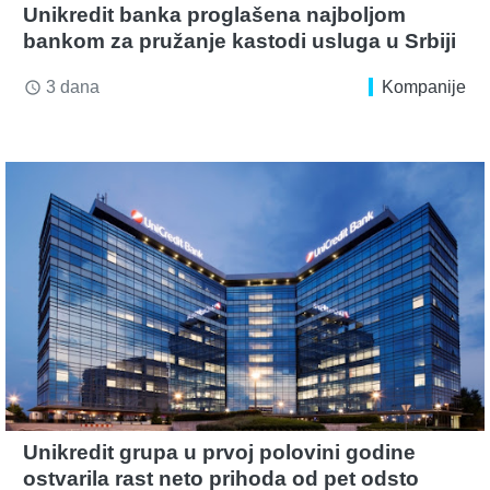
Unikredit banka proglašena najboljom
bankom za pružanje kastodi usluga u Srbiji
3 dana
Kompanije
access_time
Unikredit grupa u prvoj polovini godine
ostvarila rast neto prihoda od pet odsto