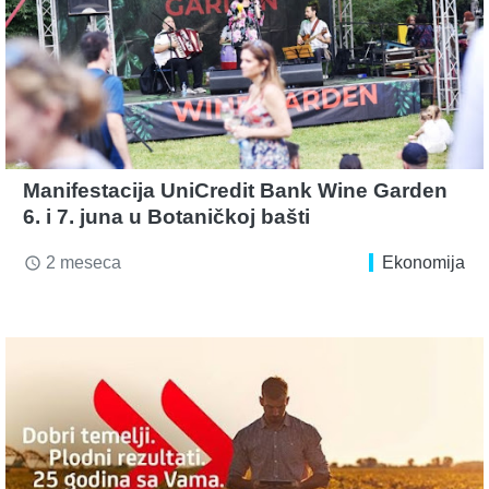
Manifestacija UniCredit Bank Wine Garden
6. i 7. juna u Botaničkoj bašti
2 meseca
Ekonomija
access_time