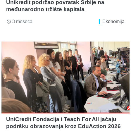
Unikredit podržao povratak Srbije na
međunarodno tržište kapitala
3 meseca
Ekonomija
access_time
UniCredit Fondacija i Teach For All jačaju
podršku obrazovanja kroz EduAction 2026