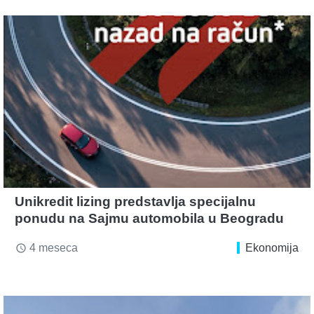
Unikredit lizing predstavlja specijalnu
ponudu na Sajmu automobila u Beogradu
4 meseca
Ekonomija
access_time