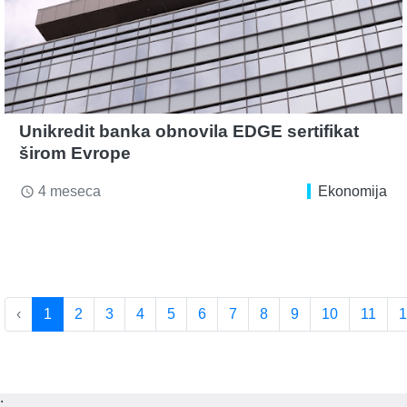
Unikredit banka obnovila EDGE sertifikat
širom Evrope
4 meseca
Ekonomija
access_time
‹
1
2
3
4
5
6
7
8
9
10
11
1
;