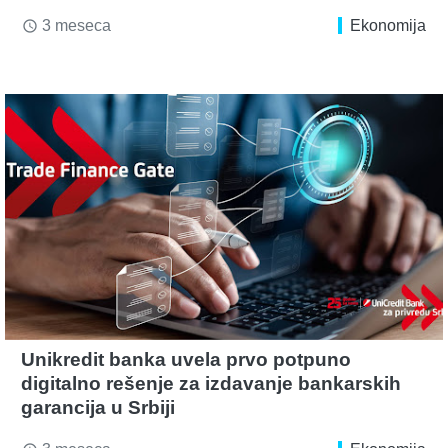
3 meseca
Ekonomija
access_time
Unikredit banka uvela prvo potpuno
digitalno rešenje za izdavanje bankarskih
garancija u Srbiji