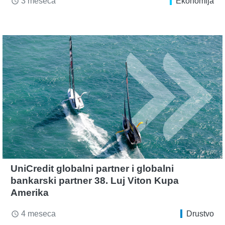
3 meseca
Ekonomija
access_time
UniCredit globalni partner i globalni
bankarski partner 38. Luj Viton Kupa
Amerika
4 meseca
Drustvo
access_time