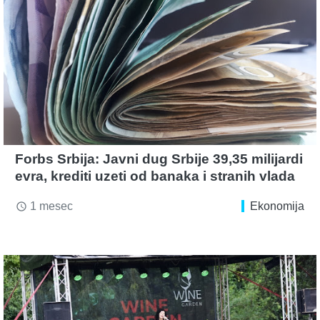
Forbs Srbija: Javni dug Srbije 39,35 milijardi
evra, krediti uzeti od banaka i stranih vlada
1 mesec
Ekonomija
access_time