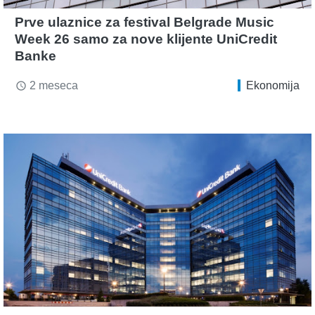
Prve ulaznice za festival Belgrade Music
Week 26 samo za nove klijente UniCredit
Banke
2 meseca
Ekonomija
access_time