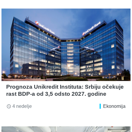
Prognoza Unikredit Instituta: Srbiju očekuje
rast BDP-a od 3,5 odsto 2027. godine
4 nedelje
Ekonomija
access_time