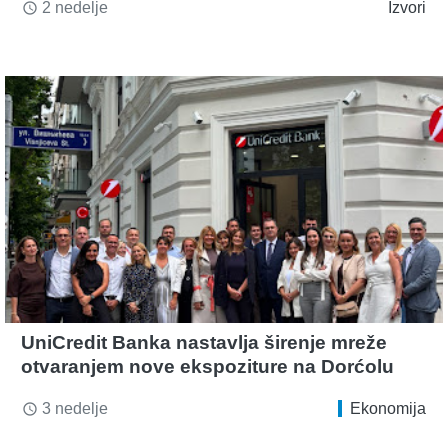
2 nedelje
Izvori
access_time
UniCredit Banka nastavlja širenje mreže
otvaranjem nove ekspoziture na Dorćolu
3 nedelje
Ekonomija
access_time