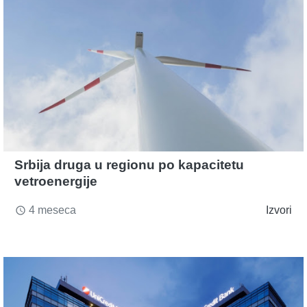
Srbija druga u regionu po kapacitetu
vetroenergije
4 meseca
Izvori
access_time