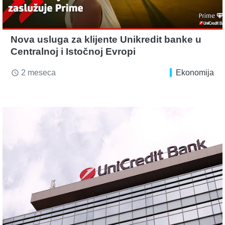
Nova usluga za klijente Unikredit banke u
Centralnoj i Istočnoj Evropi
2 meseca
Ekonomija
access_time