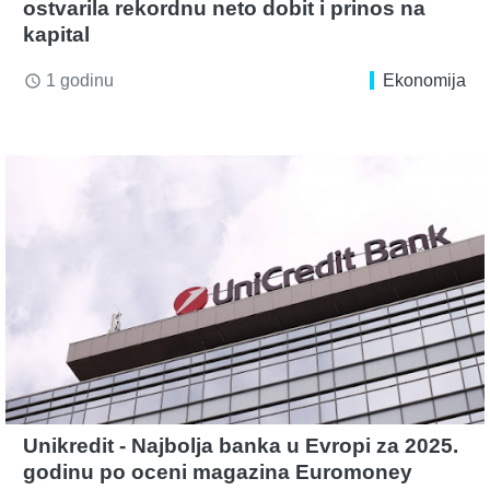
ostvarila rekordnu neto dobit i prinos na
kapital
1 godinu
Ekonomija
access_time
Unikredit - Najbolja banka u Evropi za 2025.
godinu po oceni magazina Euromoney