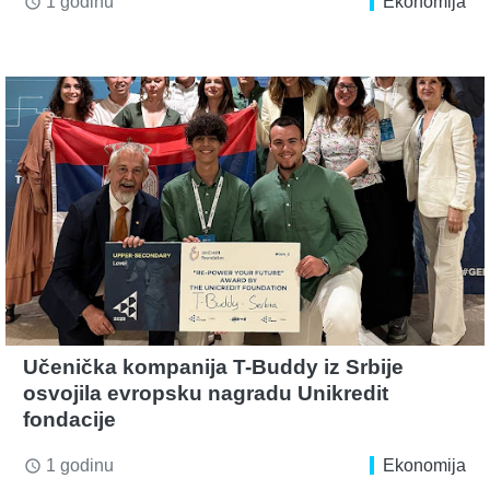
1 godinu
Ekonomija
access_time
Učenička kompanija T-Buddy iz Srbije
osvojila evropsku nagradu Unikredit
fondacije
1 godinu
Ekonomija
access_time