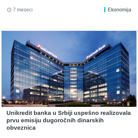
7 meseci
Ekonomija
access_time
Unikredit banka u Srbiji uspešno realizovala
prvu emisiju dugoročnih dinarskih
obveznica