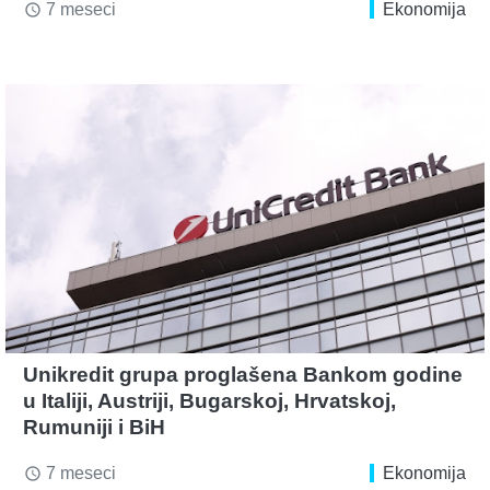
7 meseci
Ekonomija
access_time
Unikredit grupa proglašena Bankom godine
u Italiji, Austriji, Bugarskoj, Hrvatskoj,
Rumuniji i BiH
7 meseci
Ekonomija
access_time