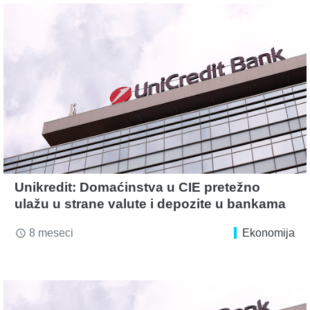
Unikredit: Domaćinstva u CIE pretežno
ulažu u strane valute i depozite u bankama
8 meseci
Ekonomija
access_time