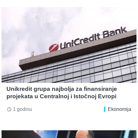
Unikredit grupa najbolja za finansiranje
projekata u Centralnoj i Istočnoj Evropi
1 godinu
Ekonomija
access_time