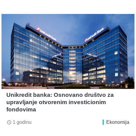
Unikredit banka: Osnovano društvo za
upravljanje otvorenim investicionim
fondovima
1 godinu
Ekonomija
access_time