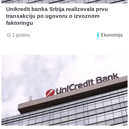
Unikredit banka Srbija realizovala prvu
transakciju po ugovoru o izvoznom
faktoringu
1 godinu
Ekonomija
access_time