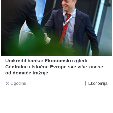
Unikredit banka: Ekonomski izgledi
Centralne i Istočne Evrope sve više zavise
od domaće tražnje
1 godinu
Ekonomija
access_time