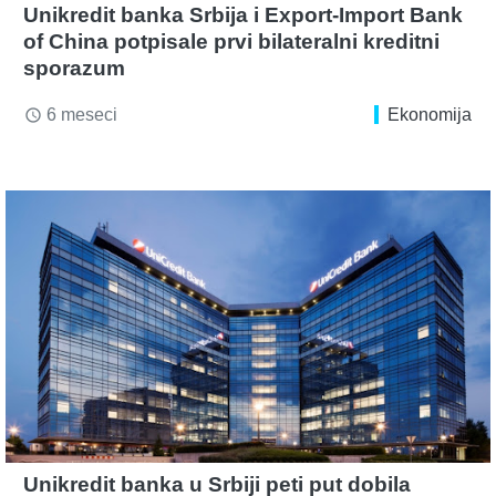
Unikredit banka Srbija i Export-Import Bank
of China potpisale prvi bilateralni kreditni
sporazum
6 meseci
Ekonomija
access_time
Unikredit banka u Srbiji peti put dobila