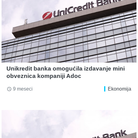
Unikredit banka omogućila izdavanje mini
obveznica kompaniji Adoc
9 meseci
Ekonomija
access_time