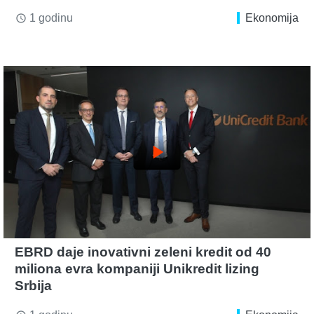
1 godinu
Ekonomija
access_time
play_arrow
EBRD daje inovativni zeleni kredit od 40
miliona evra kompaniji Unikredit lizing
Srbija