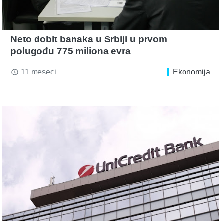
Neto dobit banaka u Srbiji u prvom
polugođu 775 miliona evra
11 meseci
Ekonomija
access_time