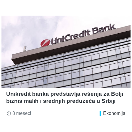
Unikredit banka predstavlja rešenja za Bolji
biznis malih i srednjih preduzeća u Srbiji
8 meseci
Ekonomija
access_time