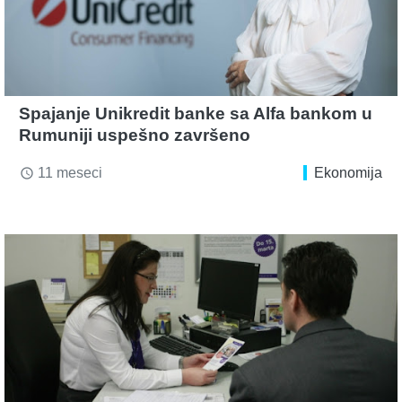
Spajanje Unikredit banke sa Alfa bankom u
Rumuniji uspešno završeno
11 meseci
Ekonomija
access_time