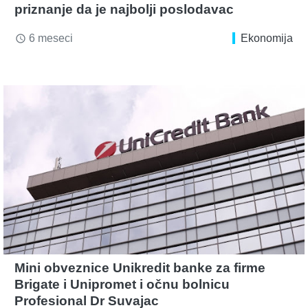
priznanje da je najbolji poslodavac
6 meseci
Ekonomija
access_time
Mini obveznice Unikredit banke za firme
Brigate i Unipromet i očnu bolnicu
Profesional Dr Suvajac