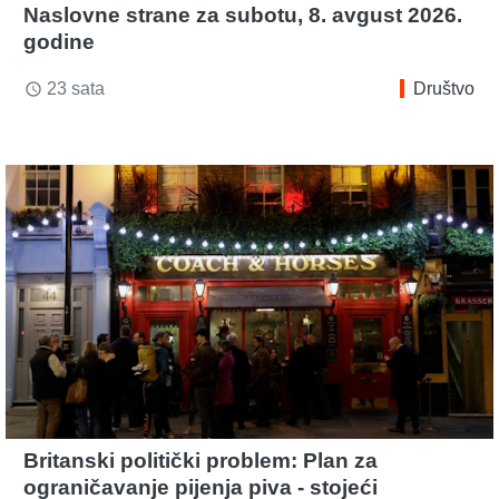
Naslovne strane za subotu, 8. avgust 2026.
godine
23 sata
Društvo
access_time
Britanski politički problem: Plan za
ograničavanje pijenja piva - stojeći