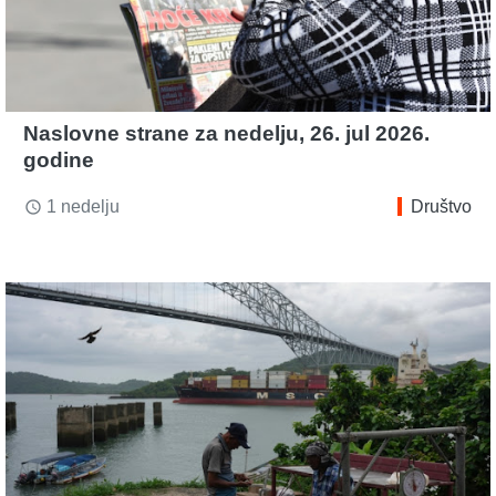
Naslovne strane za nedelju, 26. jul 2026.
godine
1 nedelju
Društvo
access_time