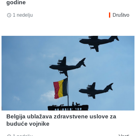
godine
1 nedelju
Društvo
access_time
Belgija ublažava zdravstvene uslove za
buduće vojnike