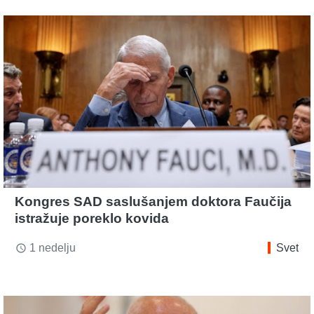
Kongres SAD saslušanjem doktora Faučija
istražuje poreklo kovida
1 nedelju
Svet
access_time