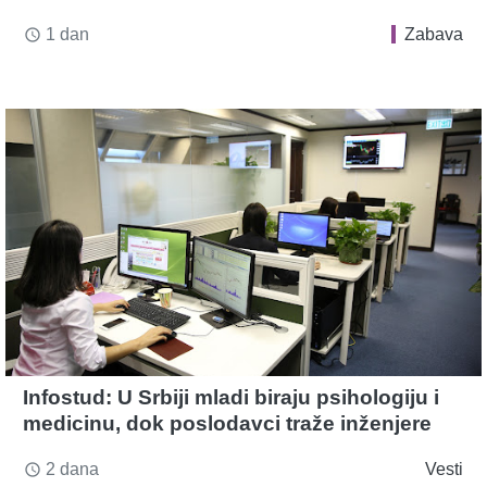
1 dan
Zabava
access_time
Infostud: U Srbiji mladi biraju psihologiju i
medicinu, dok poslodavci traže inženjere
2 dana
Vesti
access_time