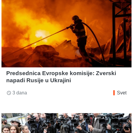
Predsednica Evropske komisije: Zverski
napadi Rusije u Ukrajini
3 dana
Svet
access_time