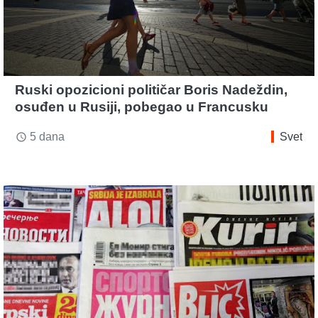
Ruski opozicioni političar Boris Nadeždin,
osuđen u Rusiji, pobegao u Francusku
5 dana
Svet
access_time