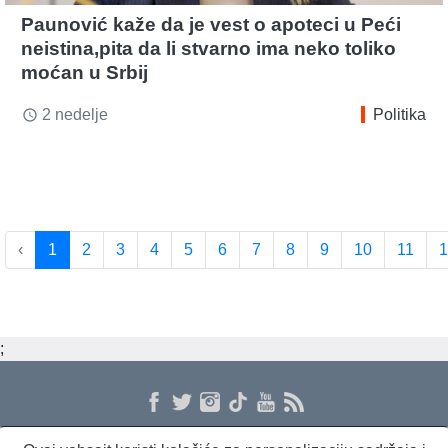
Paunović kaže da je vest o apoteci u Peći
neistina,pita da li stvarno ima neko toliko
moćan u Srbij
2 nedelje
Politika
access_time
‹
1
2
3
4
5
6
7
8
9
10
11
1
;