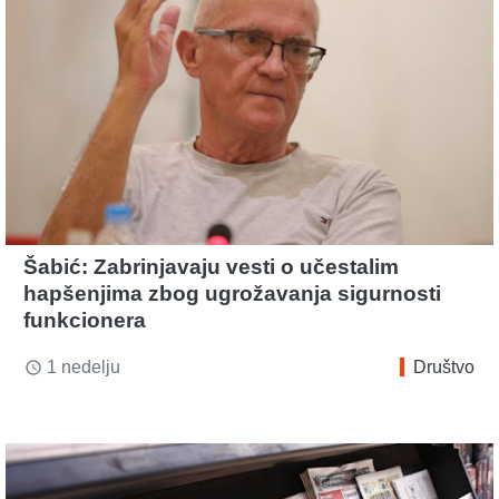
Šabić: Zabrinjavaju vesti o učestalim
hapšenjima zbog ugrožavanja sigurnosti
funkcionera
1 nedelju
Društvo
access_time