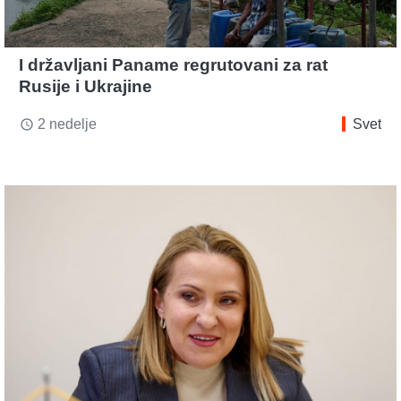
I državljani Paname regrutovani za rat
Rusije i Ukrajine
2 nedelje
Svet
access_time