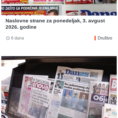
Naslovne strane za ponedeljak, 3. avgust
2026. godine
6 dana
Društvo
access_time