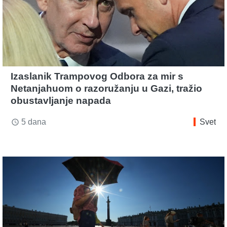
Izaslanik Trampovog Odbora za mir s
Netanjahuom o razoružanju u Gazi, tražio
obustavljanje napada
5 dana
Svet
access_time