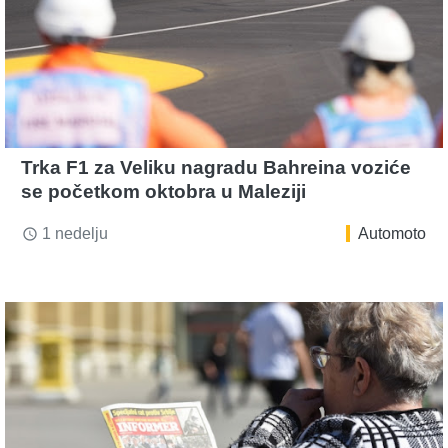
Trka F1 za Veliku nagradu Bahreina voziće
se početkom oktobra u Maleziji
1 nedelju
Automoto
access_time