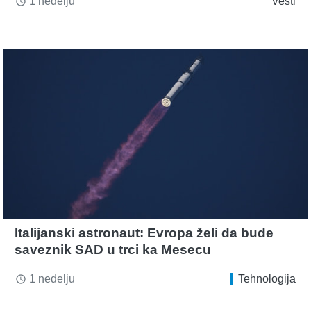
1 nedelju
Vesti
access_time
Italijanski astronaut: Evropa želi da bude
saveznik SAD u trci ka Mesecu
1 nedelju
Tehnologija
access_time