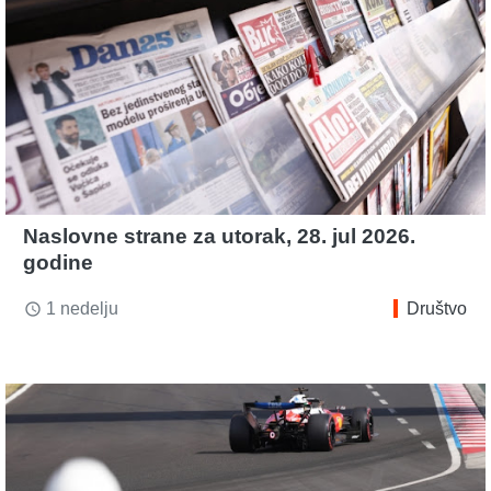
Naslovne strane za utorak, 28. jul 2026.
godine
1 nedelju
Društvo
access_time