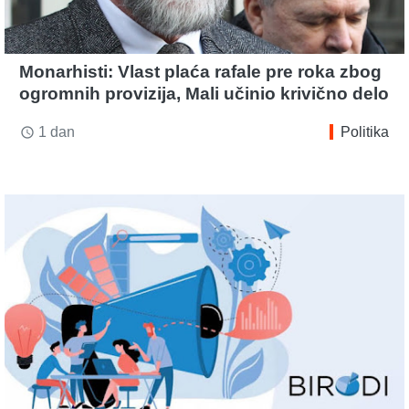
Monarhisti: Vlast plaća rafale pre roka zbog
ogromnih provizija, Mali učinio krivično delo
1 dan
Politika
access_time