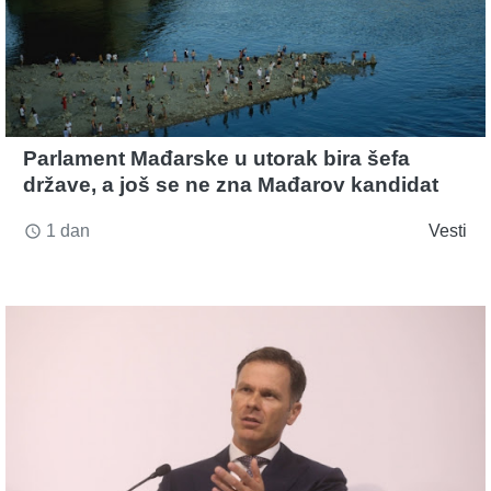
Parlament Mađarske u utorak bira šefa
države, a još se ne zna Mađarov kandidat
1 dan
Vesti
access_time