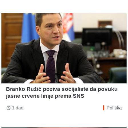
Branko Ružić poziva socijaliste da povuku
jasne crvene linije prema SNS
1 dan
Politika
access_time