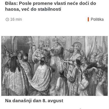
Đilas: Posle promene vlasti neće doći do
haosa, već do stabilnosti
16 min
Politika
access_time
Na današnji dan 8. avgust