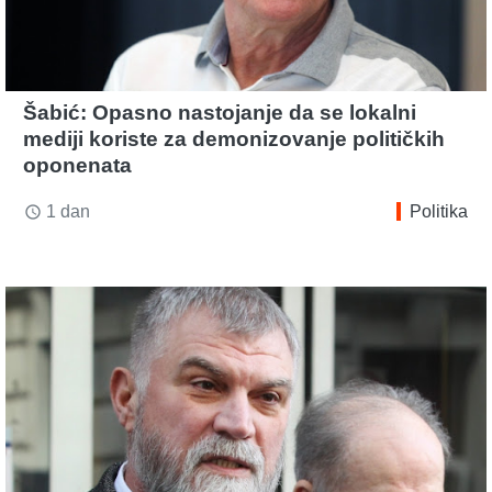
Šabić: Opasno nastojanje da se lokalni
mediji koriste za demonizovanje političkih
oponenata
1 dan
Politika
access_time