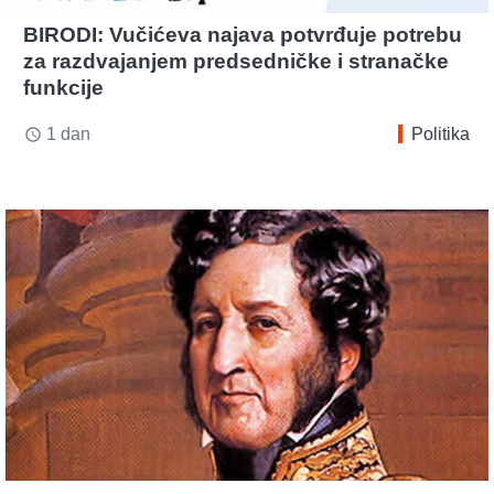
BIRODI: Vučićeva najava potvrđuje potrebu
za razdvajanjem predsedničke i stranačke
funkcije
1 dan
Politika
access_time