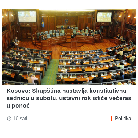
Kosovo: Skupština nastavlja konstitutivnu
sednicu u subotu, ustavni rok ističe večeras
u ponoć
16 sati
Politika
access_time