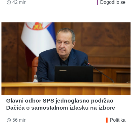
42 min
Dogodilo se
access_time
Glavni odbor SPS jednoglasno podržao
Dačića o samostalnom izlasku na izbore
56 min
Politika
access_time