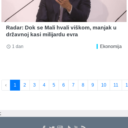
Radar: Dok se Mali hvali viškom, manjak u
državnoj kasi milijardu evra
1 dan
Ekonomija
access_time
‹
1
2
3
4
5
6
7
8
9
10
11
1
;