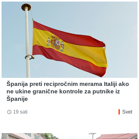
Španija preti recipročnim merama Italiji ako
ne ukine granične kontrole za putnike iz
Španije
19 sati
Svet
access_time