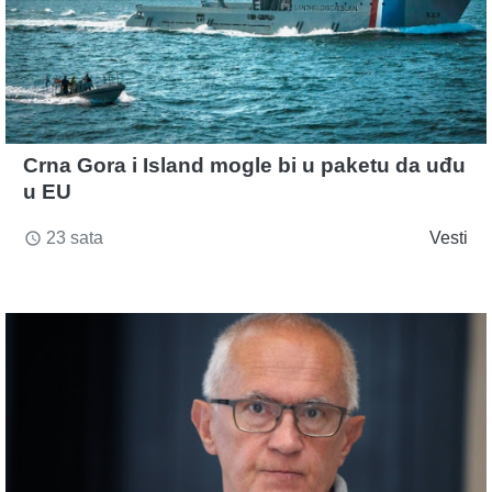
Crna Gora i Island mogle bi u paketu da uđu
u EU
23 sata
Vesti
access_time