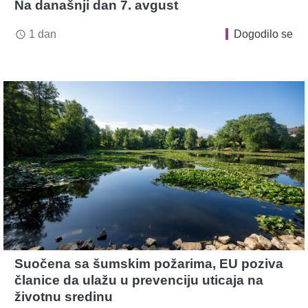
Na današnji dan 7. avgust
1 dan
Dogodilo se
access_time
Suočena sa šumskim požarima, EU poziva
članice da ulažu u prevenciju uticaja na
životnu sredinu