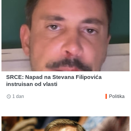
SRCE: Napad na Stevana Filipovića
instruisan od vlasti
1 dan
Politika
access_time