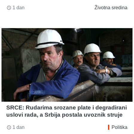
1 dan
Životna sredina
access_time
SRCE: Rudarima srozane plate i degradirani
uslovi rada, a Srbija postala uvoznik struje
1 dan
Politika
access_time