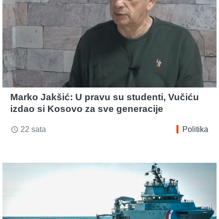
Marko Jakšić: U pravu su studenti, Vučiću
izdao si Kosovo za sve generacije
22 sata
Politika
access_time