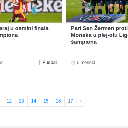
raj u osmini finala
Pari Sen Žermen prot
mpiona
Monaka u plej-ofu Lig
šampiona
ci
Fudbal
6 meseci
access_time
12
13
14
15
16
17
›