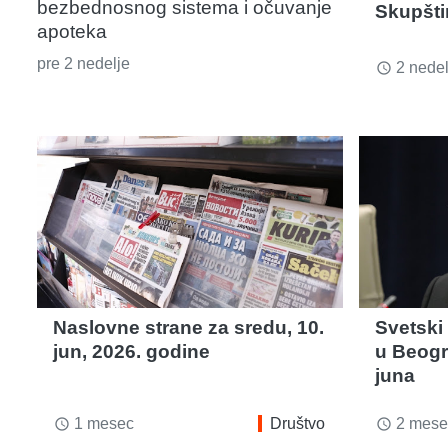
bezbednosnog sistema i očuvanje
Skupšti
apoteka
pre 2 nedelje
2 nedel
access_time
Naslovne strane za sredu, 10.
Svetski
jun, 2026. godine
u Beogr
juna
1 mesec
Društvo
2 mese
access_time
access_time