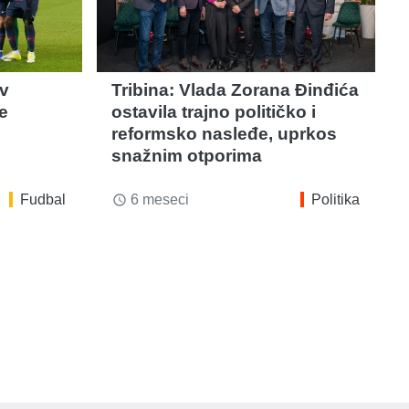
iv
Tribina: Vlada Zorana Đinđića
e
ostavila trajno političko i
reformsko nasleđe, uprkos
snažnim otporima
Fudbal
6 meseci
Politika
access_time