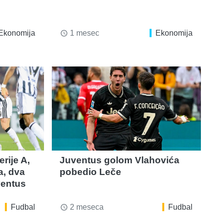
Ekonomija
1 mesec
Ekonomija
access_time
rije A,
Juventus golom Vlahovića
a, dva
pobedio Leče
ventus
Fudbal
2 meseca
Fudbal
access_time