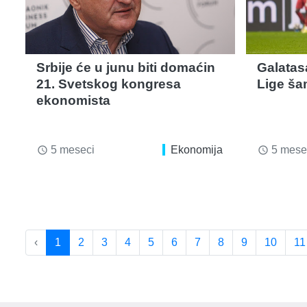
Srbije će u junu biti domaćin
Galatasa
21. Svetskog kongresa
Lige ša
ekonomista
5 meseci
Ekonomija
5 mese
access_time
access_time
‹
1
2
3
4
5
6
7
8
9
10
11