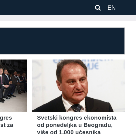
EN
ngres
Svetski kongres ekonomista
st za
od ponedeljka u Beogradu,
više od 1.000 učesnika