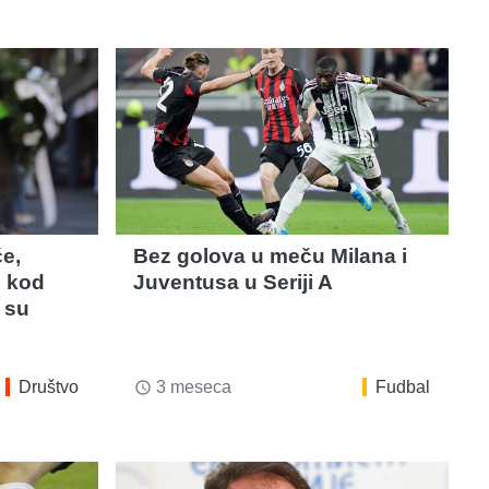
e,
Bez golova u meču Milana i
, kod
Juventusa u Seriji A
 su
Društvo
3 meseca
Fudbal
access_time