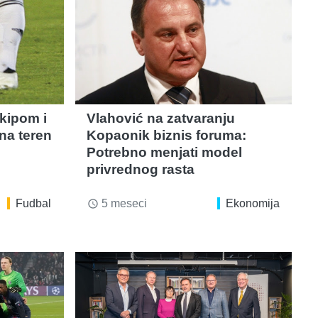
ekipom i
Vlahović na zatvaranju
na teren
Kopaonik biznis foruma:
Potrebno menjati model
privrednog rasta
Fudbal
5 meseci
Ekonomija
access_time