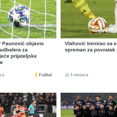
r Paunović objavio
Vlahović trenirao sa 
fudbalera za
spreman za povratak 
eće prijateljske
e
ca
Fudbal
4 meseca
access_time