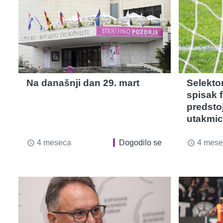
Na današnji dan 29. mart
Selekto
spisak 
predstoj
utakmic
4 meseca
Dogodilo se
4 mese
access_time
access_time