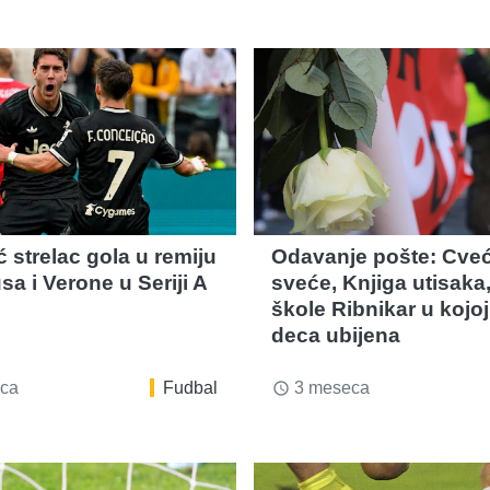
 strelac gola u remiju
Odavanje pošte: Cveć
a i Verone u Seriji A
sveće, Knjiga utisaka
škole Ribnikar u kojoj
deca ubijena
ca
Fudbal
3 meseca
access_time