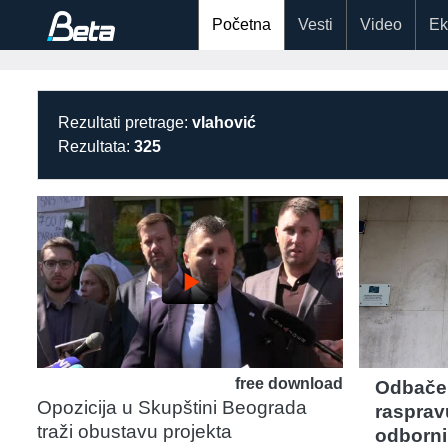
Početna
Vesti
Video
Ek
Rezultati pretrage:
vlahović
Rezultata:
325
play_arrow
free download
Odbačen
Opozicija u Skupštini Beograda
rasprav
traži obustavu projekta
odborni