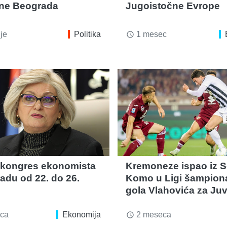
ne Beograda
Jugoistočne Evrope
je
Politika
1 mesec
access_time
 kongres ekonomista
Kremoneze ispao iz Se
adu od 22. do 26.
Komo u Ligi šampion
gola Vlahovića za Ju
ca
Ekonomija
2 meseca
access_time