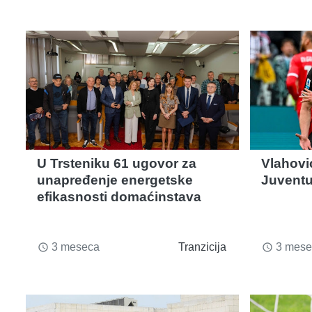
U Trsteniku 61 ugovor za
Vlahović
unapređenje energetske
Juventus
efikasnosti domaćinstava
3 meseca
Tranzicija
3 mese
access_time
access_time