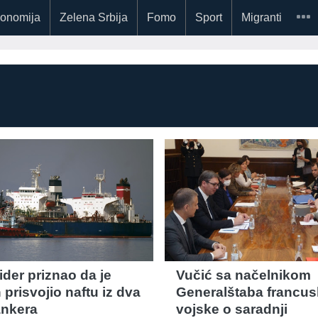
onomija
Zelena Srbija
Fomo
Sport
Migranti
lider priznao da je
Vučić sa načelnikom
prisvojio naftu iz dva
Generalštaba francus
ankera
vojske o saradnji