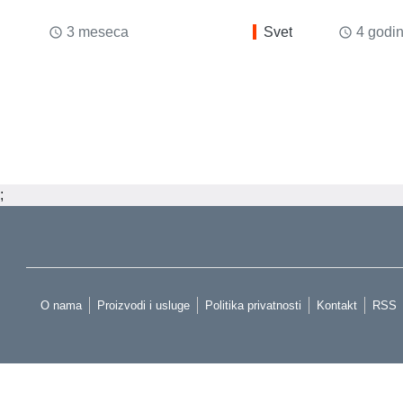
3 meseca
Svet
4 godi
access_time
access_time
;
O nama
Proizvodi i usluge
Politika privatnosti
Kontakt
RSS