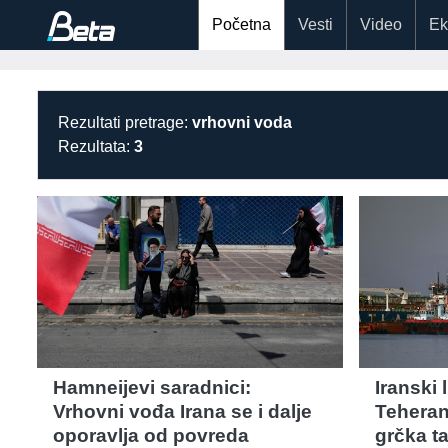
Početna
Vesti
Video
Ek
Rezultati pretrage:
vrhovni voda
Rezultata:
3
Hamneijevi saradnici:
Iranski 
Vrhovni vođa Irana se i dalje
Teheran 
oporavlja od povreda
grčka t