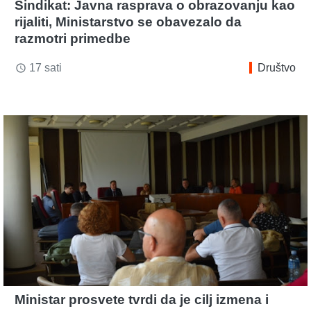
Sindikat: Javna rasprava o obrazovanju kao
rijaliti, Ministarstvo se obavezalo da
razmotri primedbe
17 sati
Društvo
access_time
Ministar prosvete tvrdi da je cilj izmena i