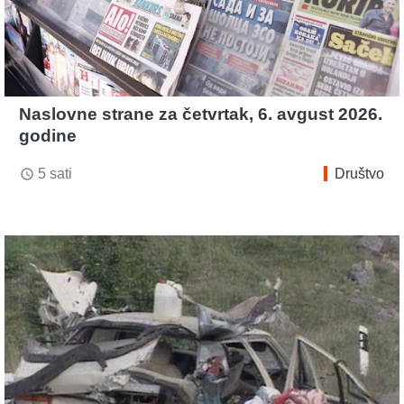
Naslovne strane za četvrtak, 6. avgust 2026.
godine
5 sati
Društvo
access_time