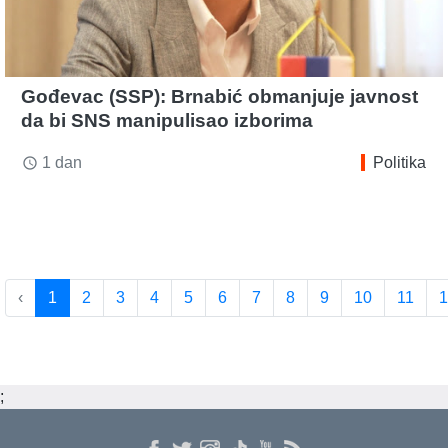
Gođevac (SSP): Brnabić obmanjuje javnost
da bi SNS manipulisao izborima
1 dan
Politika
access_time
‹
1
2
3
4
5
6
7
8
9
10
11
1
;