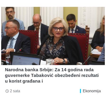
Narodna banka Srbije: Za 14 godina rada
guvernerke Tabaković obezbeđeni rezultati
u korist građana i
2 sata
Ekonomija
access_time