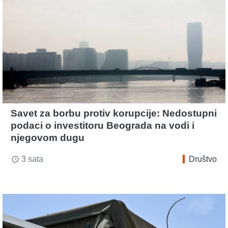
Savet za borbu protiv korupcije: Nedostupni
podaci o investitoru Beograda na vodi i
njegovom dugu
3 sata
Društvo
access_time