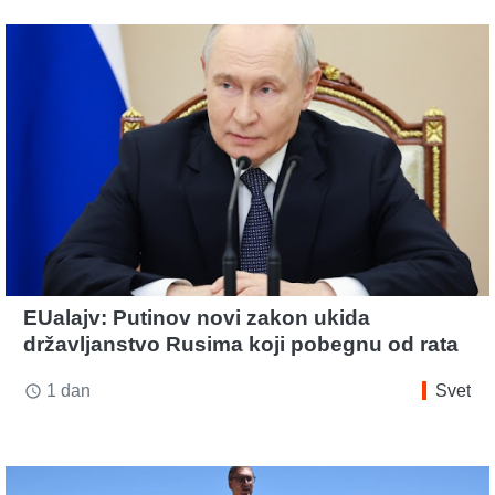
EUalajv: Putinov novi zakon ukida
državljanstvo Rusima koji pobegnu od rata
1 dan
Svet
access_time