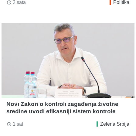
2 sata
Politika
access_time
Novi Zakon o kontroli zagađenja životne
sredine uvodi efikasniji sistem kontrole
1 sat
Zelena Srbija
access_time