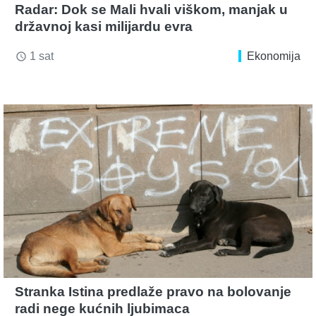
Radar: Dok se Mali hvali viškom, manjak u
državnoj kasi milijardu evra
1 sat
Ekonomija
access_time
Stranka Istina predlaže pravo na bolovanje
radi nege kućnih ljubimaca