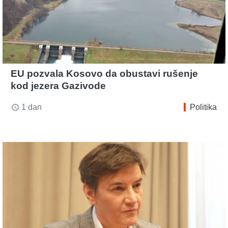
EU pozvala Kosovo da obustavi rušenje
kod jezera Gazivode
1 dan
Politika
access_time