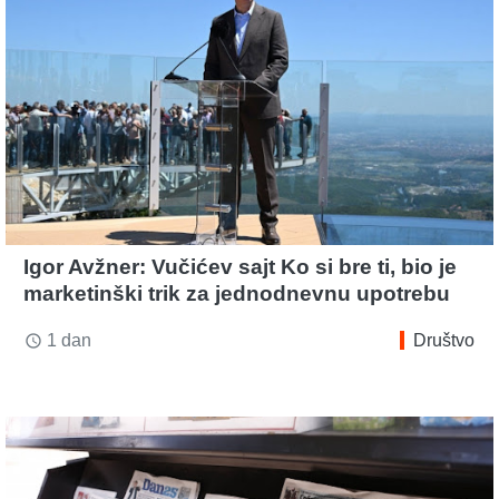
Igor Avžner: Vučićev sajt Ko si bre ti, bio je
marketinški trik za jednodnevnu upotrebu
1 dan
Društvo
access_time