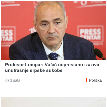
Profesor Lompar: Vučić neprestano izaziva
unutrašnje srpske sukobe
3 sata
Politika
access_time