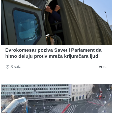
Evrokomesar poziva Savet i Parlament da
hitno deluju protiv mreža krijumčara ljudi
3 sata
Vesti
access_time