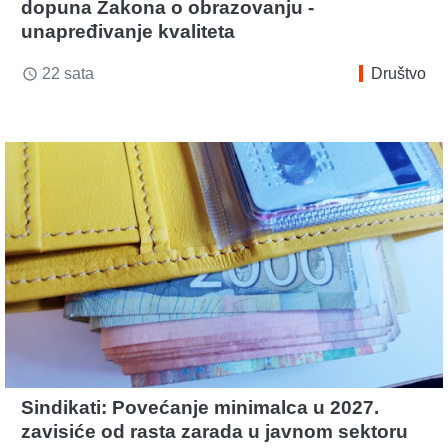
dopuna Zakona o obrazovanju -
unapređivanje kvaliteta
22 sata
Društvo
access_time
Sindikati: Povećanje minimalca u 2027.
zavisiće od rasta zarada u javnom sektoru