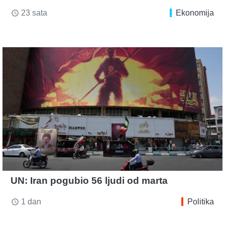
23 sata
Ekonomija
access_time
UN: Iran pogubio 56 ljudi od marta
1 dan
Politika
access_time