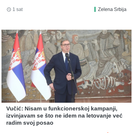
1 sat
Zelena Srbija
access_time
Vučić: Nisam u funkcionerskoj kampanji,
izvinjavam se što ne idem na letovanje već
radim svoj posao