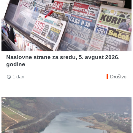
Naslovne strane za sredu, 5. avgust 2026.
godine
1 dan
Društvo
access_time