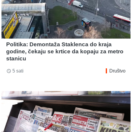
Politika: Demontaža Staklenca do kraja
godine, čekaju se krtice da kopaju za metro
stanicu
5 sati
Društvo
access_time