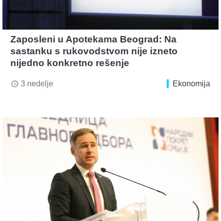
Zaposleni u Apotekama Beograd: Na
sastanku s rukovodstvom nije izneto
nijedno konkretno rešenje
3 nedelje
Ekonomija
access_time