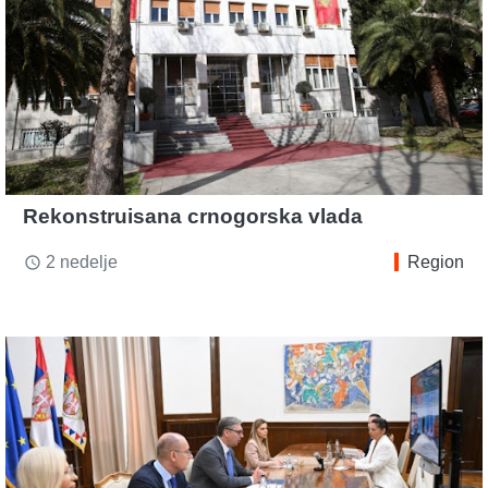
Rekonstruisana crnogorska vlada
2 nedelje
Region
access_time