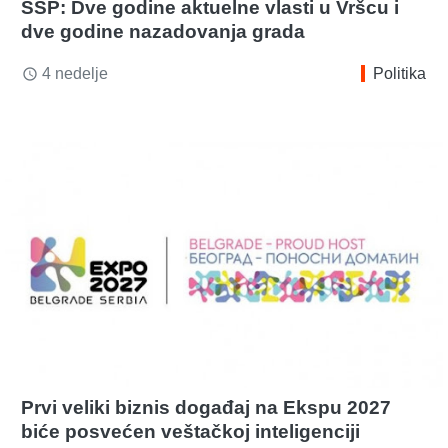
SSP: Dve godine aktuelne vlasti u Vršcu i
dve godine nazadovanja grada
4 nedelje
Politika
access_time
Prvi veliki biznis događaj na Ekspu 2027
biće posvećen veštačkoj inteligenciji