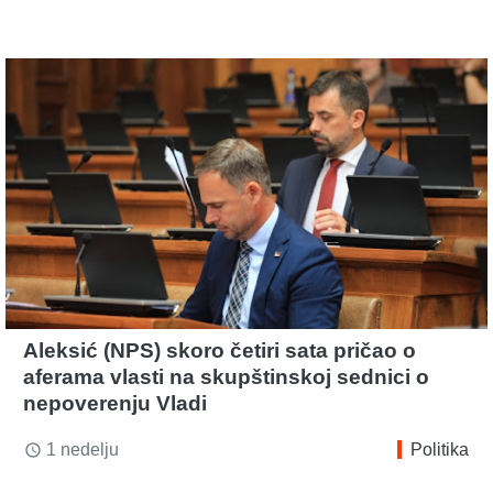
Aleksić (NPS) skoro četiri sata pričao o
aferama vlasti na skupštinskoj sednici o
nepoverenju Vladi
1 nedelju
Politika
access_time