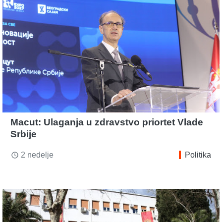
Macut: Ulaganja u zdravstvo priortet Vlade
Srbije
2 nedelje
Politika
access_time