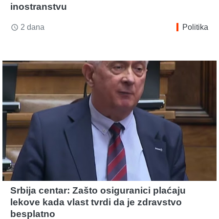
inostranstvu
2 dana
Politika
access_time
Srbija centar: Zašto osiguranici plaćaju
lekove kada vlast tvrdi da je zdravstvo
besplatno