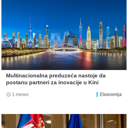
Multinacionalna preduzeća nastoje da
postanu partneri za inovacije u Kini
1 mesec
Ekonomija
access_time