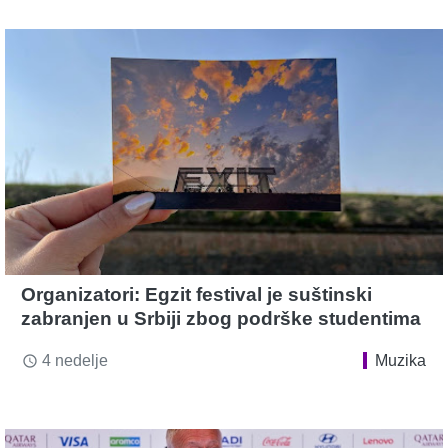
Organizatori: Egzit festival je suštinski
zabranjen u Srbiji zbog podrške studentima
4 nedelje
Muzika
access_time