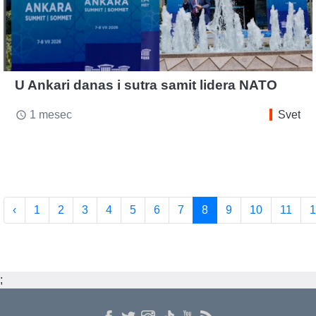
U Ankari danas i sutra samit lidera NATO
1 mesec
Svet
access_time
‹
1
2
3
4
5
6
7
8
9
10
11
1
;