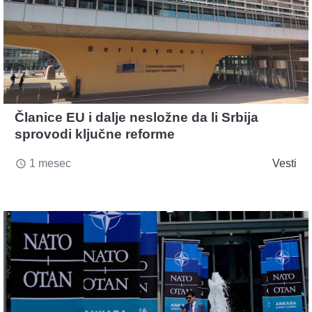
Članice EU i dalje nesložne da li Srbija
sprovodi ključne reforme
1 mesec
Vesti
access_time