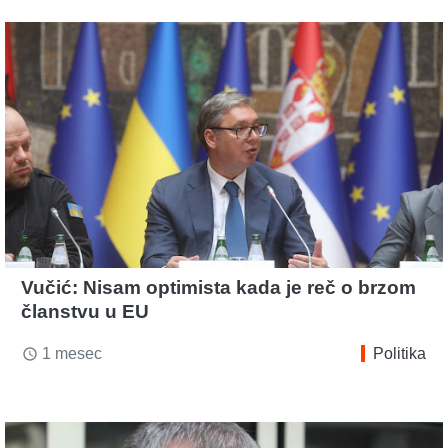
Vučić: Nisam optimista kada je reč o brzom
članstvu u EU
1 mesec
Politika
access_time