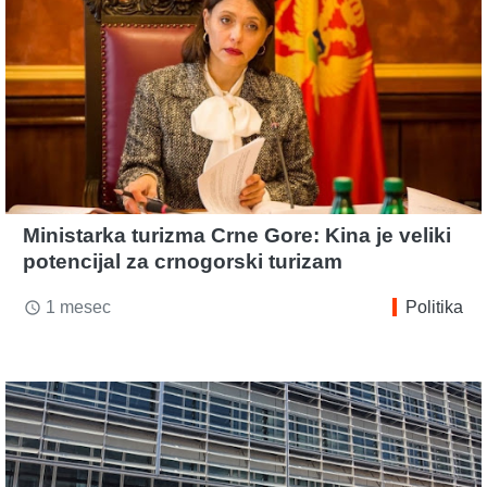
Ministarka turizma Crne Gore: Kina je veliki
potencijal za crnogorski turizam
1 mesec
Politika
access_time