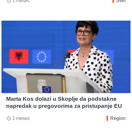
1 mesec
Svet
access_time
Marta Kos dolazi u Skoplje da podstakne
napredak u pregovorima za pristupanje EU
1 mesec
Region
access_time