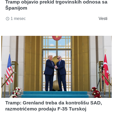
Tramp objavio prekid trgovinskih odnosa sa
Španijom
1 mesec
Vesti
access_time
Tramp: Grenland treba da kontrolišu SAD,
razmotrićemo prodaju F-35 Turskoj