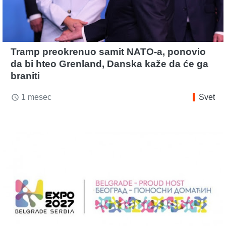
Tramp preokrenuo samit NATO-a, ponovio
da bi hteo Grenland, Danska kaže da će ga
braniti
1 mesec
Svet
access_time