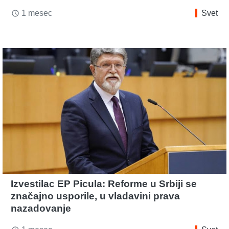
1 mesec
Svet
access_time
Izvestilac EP Picula: Reforme u Srbiji se
značajno usporile, u vladavini prava
nazadovanje