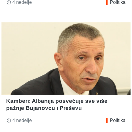
4 nedelje
Politika
access_time
Kamberi: Albanija posvećuje sve više
pažnje Bujanovcu i Preševu
4 nedelje
Politika
access_time