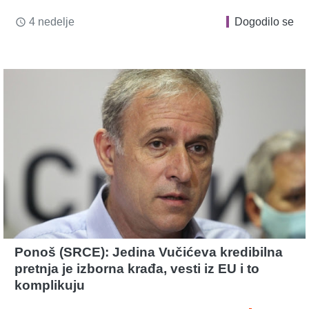
4 nedelje
Dogodilo se
access_time
Ponoš (SRCE): Jedina Vučićeva kredibilna
pretnja je izborna krađa, vesti iz EU i to
komplikuju