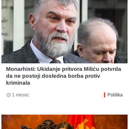
Monarhisti: Ukidanje pritvora Miliću potvrda
da ne postoji dosledna borba protiv
kriminala
1 mesec
Politika
access_time