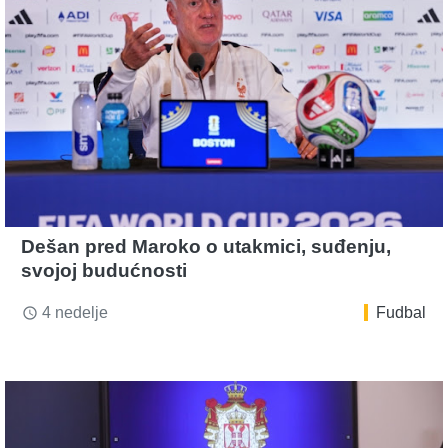
Dešan pred Maroko o utakmici, suđenju,
svojoj budućnosti
4 nedelje
Fudbal
access_time