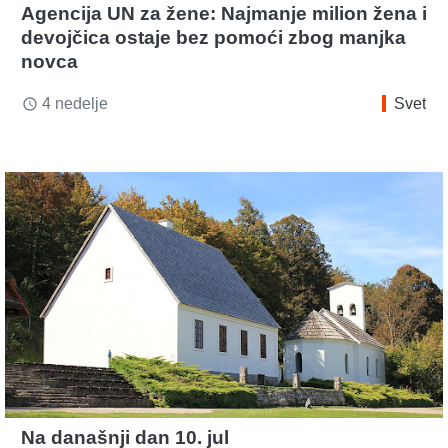
Agencija UN za žene: Najmanje milion žena i
devojčica ostaje bez pomoći zbog manjka
novca
4 nedelje
Svet
access_time
Na današnji dan 10. jul