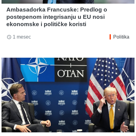
Ambasadorka Francuske: Predlog o
postepenom integrisanju u EU nosi
ekonomske i političke koristi
1 mesec
Politika
access_time