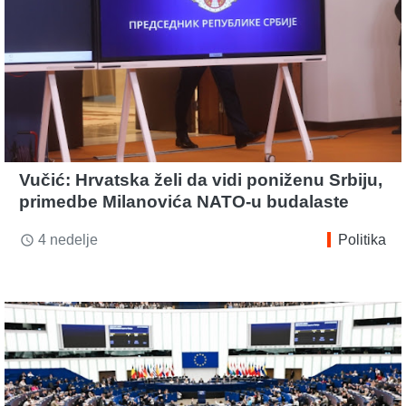
Vučić: Hrvatska želi da vidi poniženu Srbiju,
primedbe Milanovića NATO-u budalaste
4 nedelje
Politika
access_time