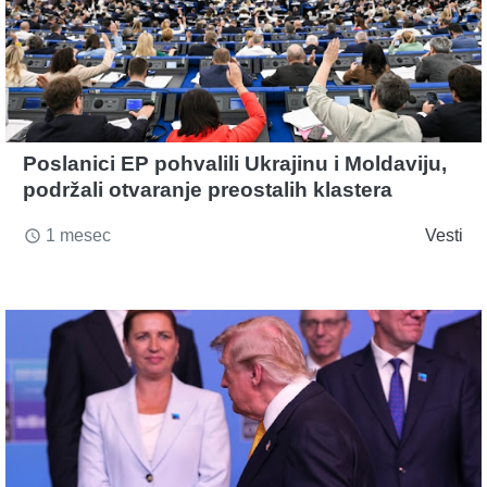
Poslanici EP pohvalili Ukrajinu i Moldaviju,
podržali otvaranje preostalih klastera
1 mesec
Vesti
access_time