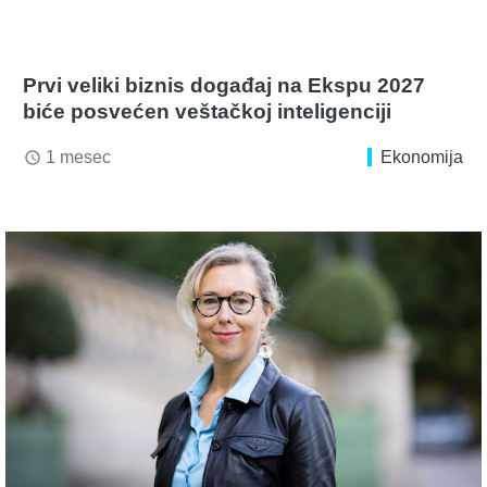
Prvi veliki biznis događaj na Ekspu 2027
biće posvećen veštačkoj inteligenciji
1 mesec
Ekonomija
access_time