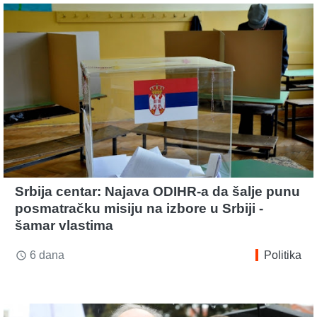
Srbija centar: Najava ODIHR-a da šalje punu
posmatračku misiju na izbore u Srbiji -
šamar vlastima
6 dana
Politika
access_time