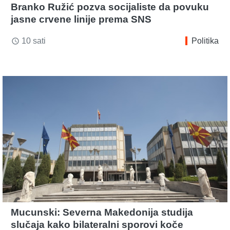
Branko Ružić pozva socijaliste da povuku
jasne crvene linije prema SNS
10 sati
Politika
access_time
Mucunski: Severna Makedonija studija
slučaja kako bilateralni sporovi koče