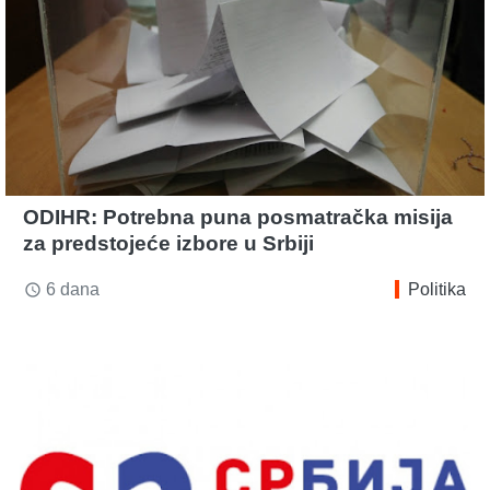
ODIHR: Potrebna puna posmatračka misija
za predstojeće izbore u Srbiji
6 dana
Politika
access_time