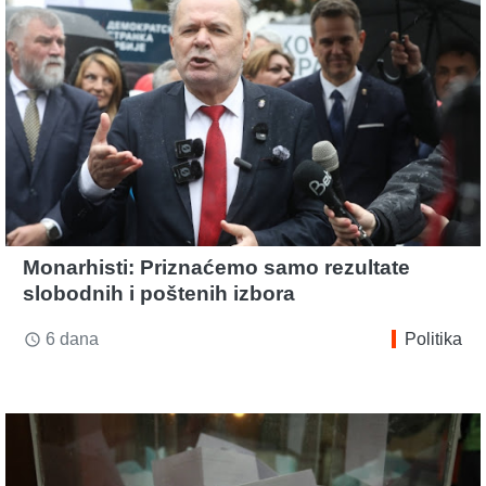
Monarhisti: Priznaćemo samo rezultate
slobodnih i poštenih izbora
6 dana
Politika
access_time