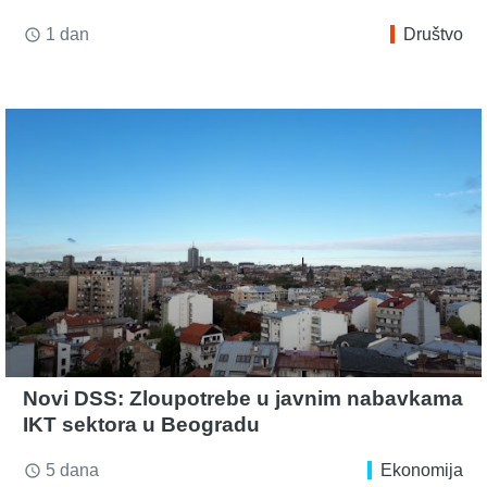
1 dan
Društvo
access_time
Novi DSS: Zloupotrebe u javnim nabavkama
IKT sektora u Beogradu
5 dana
Ekonomija
access_time