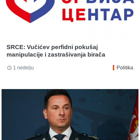
SRCE: Vučićev perfidni pokušaj
manipulacije i zastrašivanja birača
1 nedelju
Politika
access_time