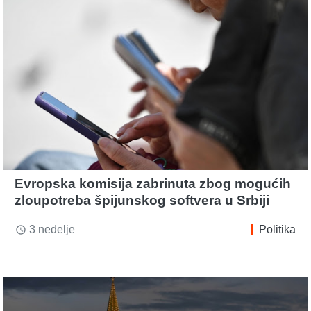
Evropska komisija zabrinuta zbog mogućih
zloupotreba špijunskog softvera u Srbiji
3 nedelje
Politika
access_time