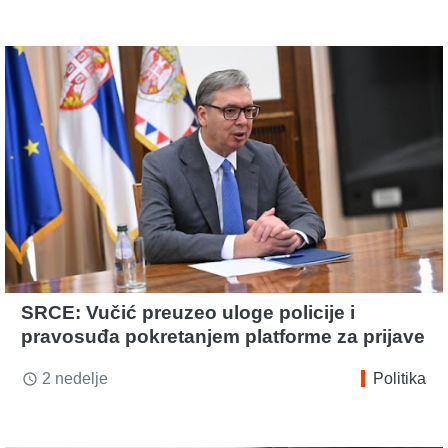
SRCE: Vučić preuzeo uloge policije i
pravosuđa pokretanjem platforme za prijave
2 nedelje
Politika
access_time