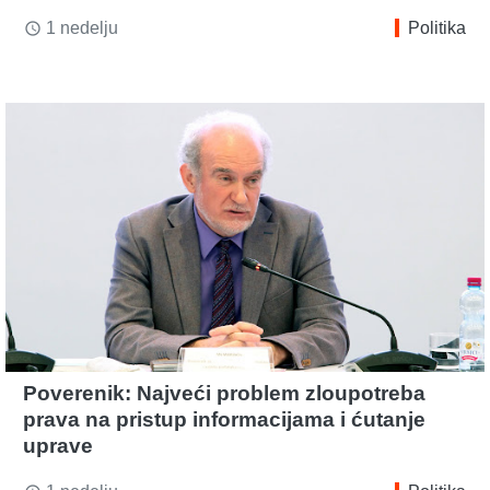
1 nedelju
Politika
access_time
Poverenik: Najveći problem zloupotreba
prava na pristup informacijama i ćutanje
uprave