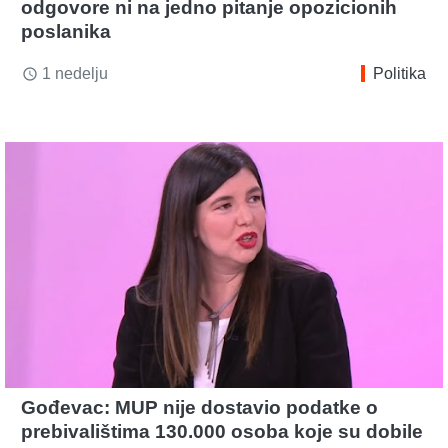
odgovore ni na jedno pitanje opozicionih
poslanika
1 nedelju
Politika
access_time
Gođevac: MUP nije dostavio podatke o
prebivalištima 130.000 osoba koje su dobile