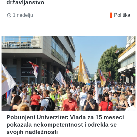
državljanstvo
1 nedelju
Politika
access_time
Pobunjeni Univerzitet: Vlada za 15 meseci
pokazala nekompetentnost i odrekla se
svojih nadležnosti