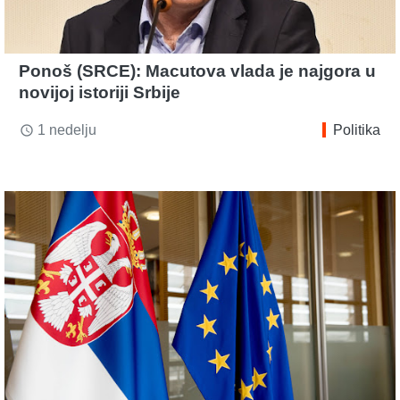
Ponoš (SRCE): Macutova vlada je najgora u
novijoj istoriji Srbije
1 nedelju
Politika
access_time