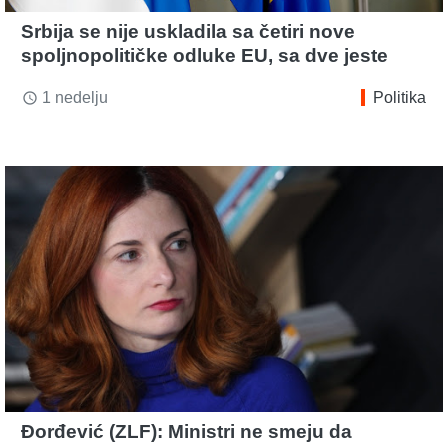
Srbija se nije uskladila sa četiri nove
spoljnopolitičke odluke EU, sa dve jeste
1 nedelju
Politika
access_time
Đorđević (ZLF): Ministri ne smeju da