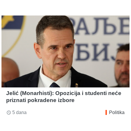
Jelić (Monarhisti): Opozicija i studenti neće
priznati pokradene izbore
5 dana
Politika
access_time