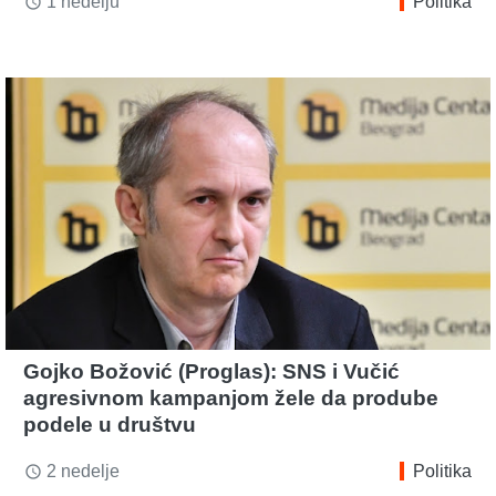
1 nedelju
Politika
access_time
Gojko Božović (Proglas): SNS i Vučić
agresivnom kampanjom žele da prodube
podele u društvu
2 nedelje
Politika
access_time