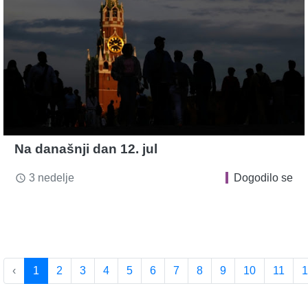
Na današnji dan 12. jul
3 nedelje
Dogodilo se
access_time
‹
1
2
3
4
5
6
7
8
9
10
11
1