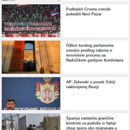
Fudbaleri Crvene zvezde
pobedili Novi Pazar
Odbor turskog parlamenta
usvojio predlog zakona o
mirovnom procesu sa
Radničkom partijom Kurdistana
AP: Zelenski u poseti Srbiji
naklonjenoj Rusiji
Španija nastavila granične
kontrole za putnike iz Italije
zbog spora oko migranata u