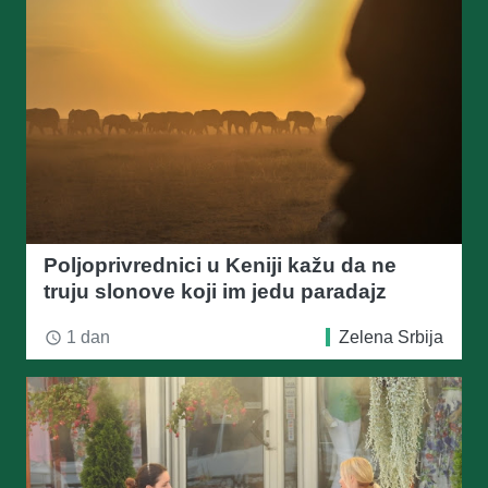
Poljoprivrednici u Keniji kažu da ne
truju slonove koji im jedu paradajz
1 dan
Zelena Srbija
access_time