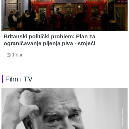
Britanski politički problem: Plan za
ograničavanje pijenja piva - stojeći
1 dan
access_time
Film i TV