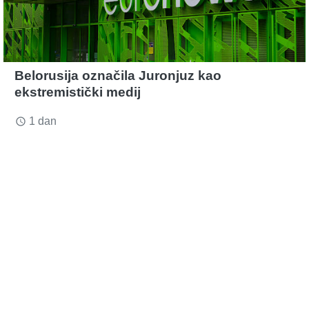
Belorusija označila Juronjuz kao
ekstremistički medij
1 dan
access_time