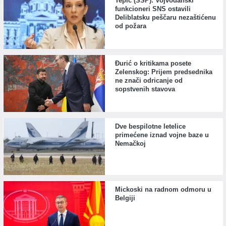
Tepić (SSP): Vojvođanski
funkcioneri SNS ostavili
Deliblatsku peščaru nezaštićenu
od požara
Đurić o kritikama posete
Zelenskog: Prijem predsednika
ne znači odricanje od
sopstvenih stavova
Dve bespilotne letelice
primećene iznad vojne baze u
Nemačkoj
Mickoski na radnom odmoru u
Belgiji