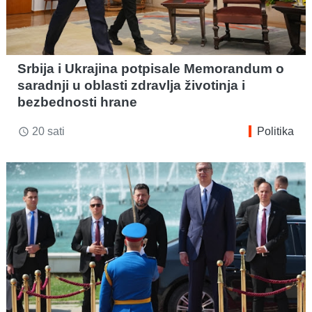
Srbija i Ukrajina potpisale Memorandum o
saradnji u oblasti zdravlja životinja i
bezbednosti hrane
20 sati
Politika
access_time