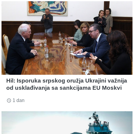
Hil: Isporuka srpskog oružja Ukrajini važnija
od usklađivanja sa sankcijama EU Moskvi
1 dan
access_time