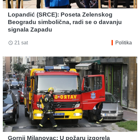
Lopandić (SRCE): Poseta Zelenskog
Beogradu simbolična, radi se o davanju
signala Zapadu
21 sat
Politika
access_time
Gornji Milanovac: U požaru izgorela