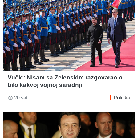
Vučić: Nisam sa Zelenskim razgovarao o
bilo kakvoj vojnoj saradnji
20 sati
Politika
access_time