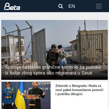
EN
Španija nastavila granične kontrole za putnike
iz Italije zbog spora oko migranata u Seuti
Zelenski u Beogradu: Hvala za
novi paket humanitarne pomoći
i podršku Ukrajini