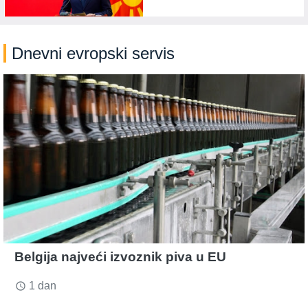
Dnevni evropski servis
Belgija najveći izvoznik piva u EU
1 dan
access_time