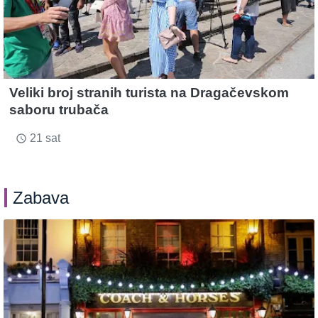
Veliki broj stranih turista na Dragačevskom
saboru trubača
21 sat
access_time
Zabava