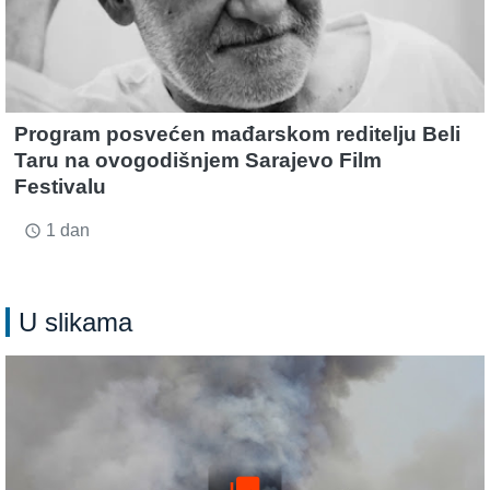
Program posvećen mađarskom reditelju Beli
Taru na ovogodišnjem Sarajevo Film
Festivalu
1 dan
access_time
U slikama