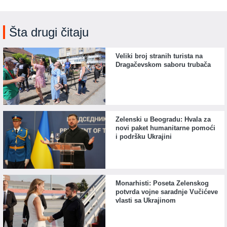
Šta drugi čitaju
Veliki broj stranih turista na
Dragačevskom saboru trubača
Zelenski u Beogradu: Hvala za
novi paket humanitarne pomoći
i podršku Ukrajini
Monarhisti: Poseta Zelenskog
potvrda vojne saradnje Vučićeve
vlasti sa Ukrajinom