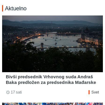
Aktuelno
Bivši predsednik Vrhovnog suda Andraš
Baka predložen za predsednika Mađarske
17 sati
Svet
access_time