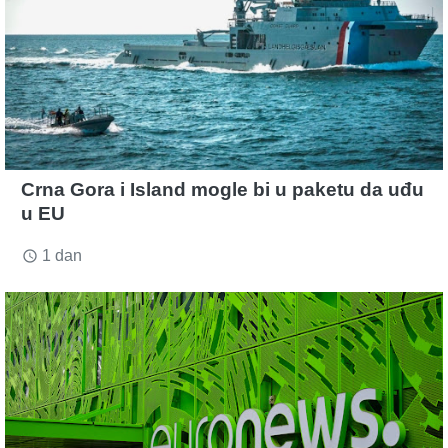
Crna Gora i Island mogle bi u paketu da uđu
u EU
1 dan
access_time