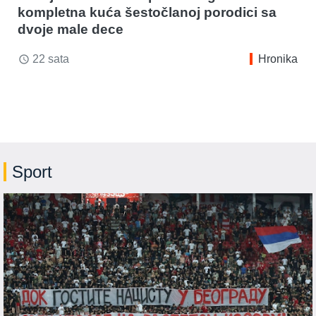
kompletna kuća šestočlanoj porodici sa
dvoje male dece
22 sata
Hronika
access_time
Sport