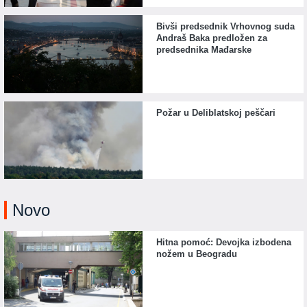
Bivši predsednik Vrhovnog suda
Andraš Baka predložen za
predsednika Mađarske
Požar u Deliblatskoj peščari
Novo
Hitna pomoć: Devojka izbodena
nožem u Beogradu