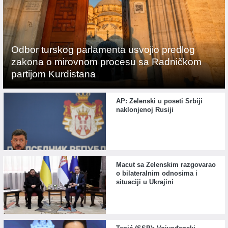
Odbor turskog parlamenta usvojio predlog
zakona o mirovnom procesu sa Radničkom
partijom Kurdistana
AP: Zelenski u poseti Srbiji
naklonjenoj Rusiji
Macut sa Zelenskim razgovarao
o bilateralnim odnosima i
situaciji u Ukrajini