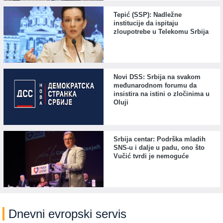
Tepić (SSP): Nadležne
institucije da ispitaju
zloupotrebe u Telekomu Srbija
Novi DSS: Srbija na svakom
međunarodnom forumu da
insistira na istini o zločinima u
Oluji
Srbija centar: Podrška mladih
SNS-u i dalje u padu, ono što
Vučić tvrdi je nemoguće
Dnevni evropski servis