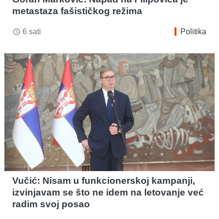
metastaza fašističkog režima
6 sati
Politika
access_time
Vučić: Nisam u funkcionerskoj kampanji,
izvinjavam se što ne idem na letovanje već
radim svoj posao