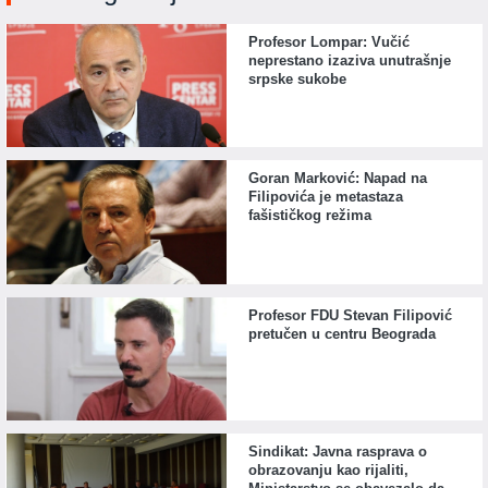
Profesor Lompar: Vučić
neprestano izaziva unutrašnje
srpske sukobe
Goran Marković: Napad na
Filipovića je metastaza
fašističkog režima
Profesor FDU Stevan Filipović
pretučen u centru Beograda
Sindikat: Javna rasprava o
obrazovanju kao rijaliti,