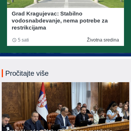
Grad Kragujevac: Stabilno
vodosnabdevanje, nema potrebe za
restrikcijama
5 sati
Životna sredina
access_time
Pročitajte više