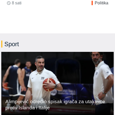
8 sati
Politika
access_time
Sport
Alimpijević odredio spisak igrača za utakmice
protiv Islanda i Italije