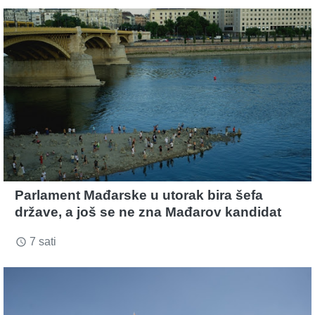
Parlament Mađarske u utorak bira šefa
države, a još se ne zna Mađarov kandidat
7 sati
access_time