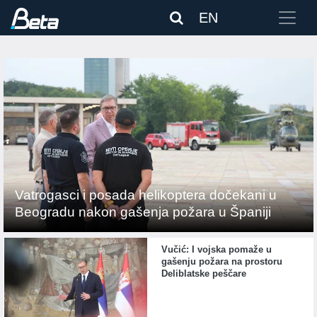
EN
Vatrogasci i posada helikoptera dočekani u
Beogradu nakon gašenja požara u Španiji
Vučić: I vojska pomaže u
gašenju požara na prostoru
Deliblatske peščare