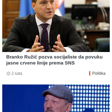
Branko Ružić pozva socijaliste da povuku
jasne crvene linije prema SNS
2 sata
Politika
access_time