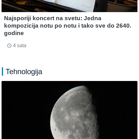
Najsporiji koncert na svetu: Jedna
kompozicija notu po notu i tako sve do 2640.
godine
4 sata
access_time
Tehnologija