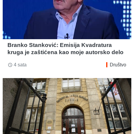
Branko Stanković: Emisija Kvadratura
kruga je zaštićena kao moje autorsko delo
4 sata
Društvo
access_time