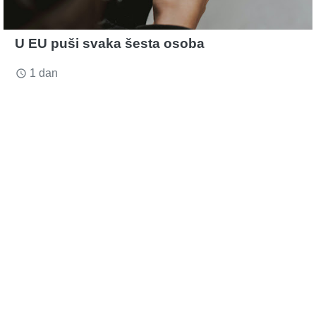
U EU puši svaka šesta osoba
1 dan
access_time