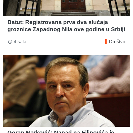
Batut: Registrovana prva dva slučaja
groznice Zapadnog Nila ove godine u Srbiji
4 sata
Društvo
access_time
Goran Marković: Napad na Filipovića je