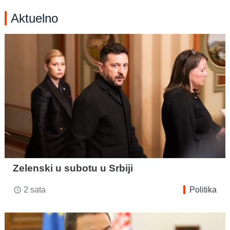
Aktuelno
Zelenski u subotu u Srbiji
2 sata
Politika
access_time