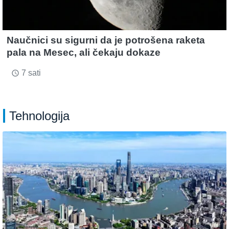
Naučnici su sigurni da je potrošena raketa
pala na Mesec, ali čekaju dokaze
7 sati
access_time
Tehnologija