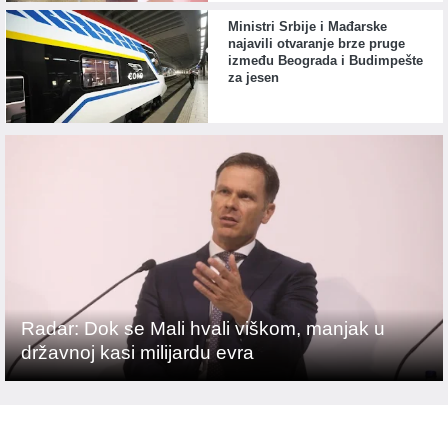
Ministri Srbije i Mađarske
najavili otvaranje brze pruge
između Beograda i Budimpešte
za jesen
Radar: Dok se Mali hvali viškom, manjak u
državnoj kasi milijardu evra