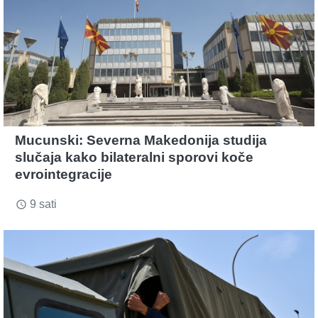
Mucunski: Severna Makedonija studija
slučaja kako bilateralni sporovi koče
evrointegracije
9 sati
access_time