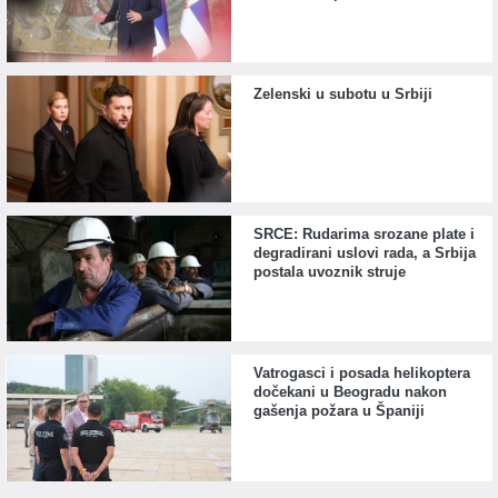
Zelenski u subotu u Srbiji
SRCE: Rudarima srozane plate i
degradirani uslovi rada, a Srbija
postala uvoznik struje
Vatrogasci i posada helikoptera
dočekani u Beogradu nakon
gašenja požara u Španiji