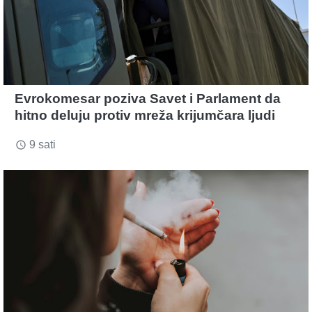
Evrokomesar poziva Savet i Parlament da
hitno deluju protiv mreža krijumčara ljudi
9 sati
access_time