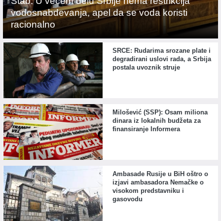
Štab: U većem delu Srbije nema restrikcija
vodosnabdevanja, apel da se voda koristi
racionalno
SRCE: Rudarima srozane plate i
degradirani uslovi rada, a Srbija
postala uvoznik struje
Milošević (SSP): Osam miliona
dinara iz lokalnih budžeta za
finansiranje Informera
Ambasade Rusije u BiH oštro o
izjavi ambasadora Nemačke o
visokom predstavniku i
gasovodu