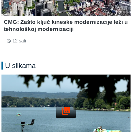
CMG: Zašto ključ kineske modernizacije leži u
tehnološkoj modernizaciji
12 sati
access_time
U slikama
photo_library