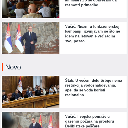
Ministarstvo se obavezalo da
razmotri primedbe
Vučić: Nisam u funkcionerskoj
kampanji, izvinjavam se što ne
idem na letovanje već radim
svoj posao
Novo
Štab: U većem delu Srbije nema
restrikcija vodosnabdevanja,
apel da se voda koristi
racionalno
Vučić: I vojska pomaže u
gašenju požara na prostoru
Deliblatske peščare