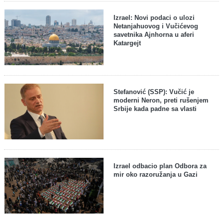
Izrael: Novi podaci o ulozi
Netanjahuovog i Vučićevog
savetnika Ajnhorna u aferi
Katargejt
Stefanović (SSP): Vučić je
moderni Neron, preti rušenjem
Srbije kada padne sa vlasti
Izrael odbacio plan Odbora za
mir oko razoružanja u Gazi