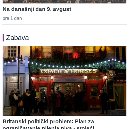
Na današnji dan 9. avgust
pre 1 dan
Zabava
Britanski politički problem: Plan za
ograničavanje pijenja piva - stojeći