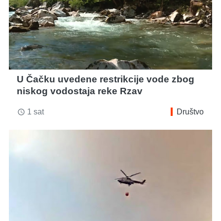
U Čačku uvedene restrikcije vode zbog
niskog vodostaja reke Rzav
1 sat
Društvo
access_time