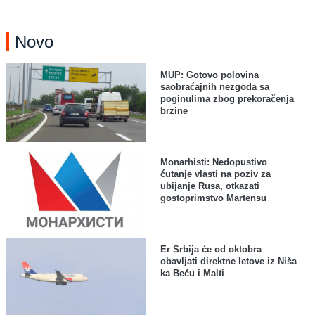
Novo
MUP: Gotovo polovina
saobraćajnih nezgoda sa
poginulima zbog prekoračenja
brzine
Monarhisti: Nedopustivo
ćutanje vlasti na poziv za
ubijanje Rusa, otkazati
gostoprimstvo Martensu
Er Srbija će od oktobra
obavljati direktne letove iz Niša
ka Beču i Malti