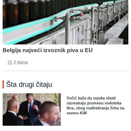
Belgija najveći izvoznik piva u EU
2 dana
access_time
Šta drugi čitaju
Vučić kaže da srpske vlasti
razmatraju promenu vodotoka
Ibra, zbog maltretiranja Srba na
severu KiM