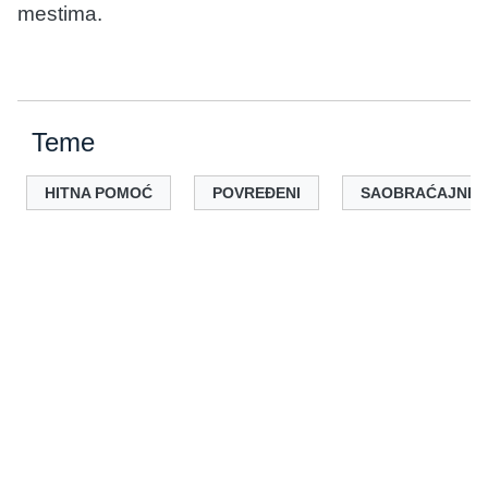
mestima.
Teme
HITNA POMOĆ
POVREĐENI
SAOBRAĆAJNE 