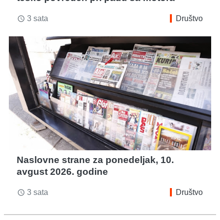
3 sata
Društvo
access_time
Naslovne strane za ponedeljak, 10.
avgust 2026. godine
3 sata
Društvo
access_time