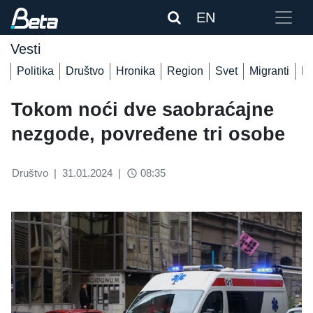
EN
Vesti
Politika
Društvo
Hronika
Region
Svet
Migranti
De
Tokom noći dve saobraćajne
nezgode, povređene tri osobe
Društvo
|
31.01.2024
|
08:35
access_time