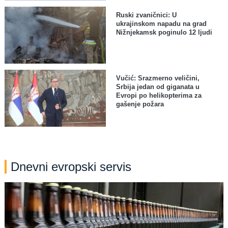
Ruski zvaničnici: U
ukrajinskom napadu na grad
Nižnjekamsk poginulo 12 ljudi
Vučić: Srazmerno veličini,
Srbija jedan od giganata u
Evropi po helikopterima za
gašenje požara
Dnevni evropski servis