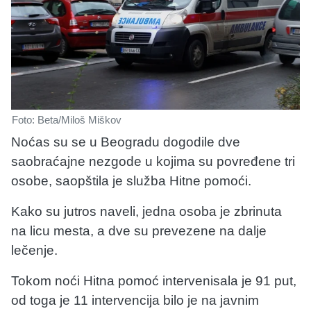
Foto: Beta/Miloš Miškov
Noćas su se u Beogradu dogodile dve
saobraćajne nezgode u kojima su povređene tri
osobe, saopštila je služba Hitne pomoći.
Kako su jutros naveli, jedna osoba je zbrinuta
na licu mesta, a dve su prevezene na dalje
lečenje.
Tokom noći Hitna pomoć intervenisala je 91 put,
od toga je 11 intervencija bilo je na javnim