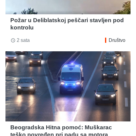
Požar u Deliblatskoj peščari stavljen pod
kontrolu
2 sata
Društvo
access_time
Beogradska Hitna pomoć: Muškarac
teško povređen pri padu sa motora