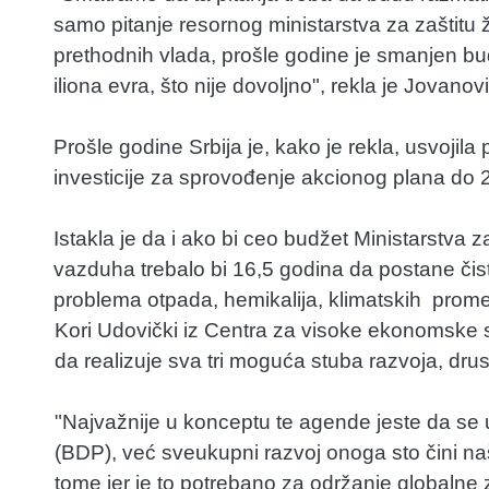
samo pitanje resornog ministarstva za zaštitu ži
prethodnih vlada, prošle godine je smanjen bud
iliona evra, što nije dovoljno", rekla je Jovanovi
Prošle godine Srbija je, kako je rekla, usvojil
investicije za sprovođenje akcionog plana do 2
Istakla je da i ako bi ceo budžet Ministarstva 
vazduha trebalo bi 16,5 godina da postane čist
problema otpada, hemikalija, klimatskih prome
Kori Udovički iz Centra za visoke ekonomske st
da realizuje sva tri moguća stuba razvoja, drus
"Najvažnije u konceptu te agende jeste da se 
(BDP), već sveukupni razvoj onoga sto čini n
tome jer je to potrebano za održanje globalne z