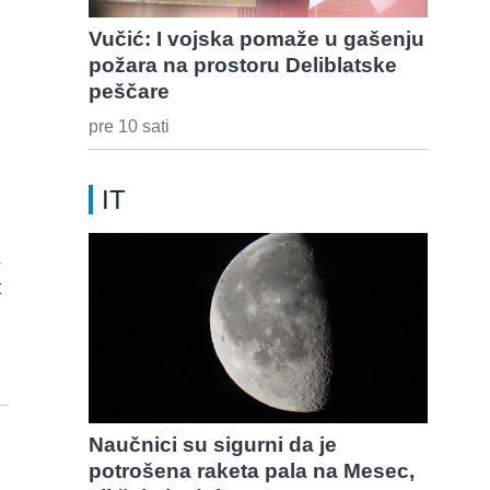
Vučić: I vojska pomaže u gašenju
požara na prostoru Deliblatske
peščare
pre 10 sati
IT
a
t
Naučnici su sigurni da je
potrošena raketa pala na Mesec,