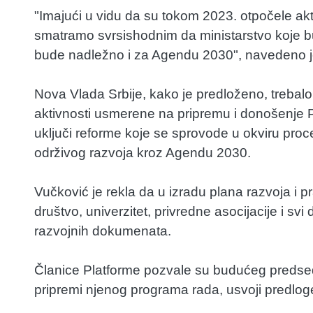
"Imajući u vidu da su tokom 2023. otpočele akt
smatramo svrsishodnim da ministarstvo koje b
bude nadležno i za Agendu 2030", navedeno je
Nova Vlada Srbije, kako je predloženo, trebalo
aktivnosti usmerene na pripremu i donošenje 
uključi reforme koje se sprovode u okviru proce
održivog razvoja kroz Agendu 2030.
Vučković je rekla da u izradu plana razvoja i p
društvo, univerzitet, privredne asocijacije i svi 
razvojnih dokumenata.
Članice Platforme pozvale su budućeg predsedn
pripremi njenog programa rada, usvoji predloge