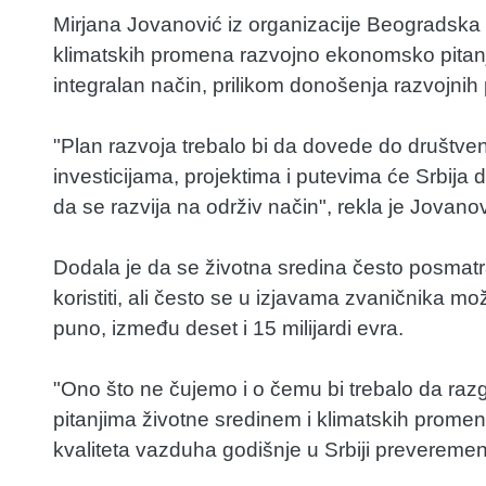
Mirjana Jovanović iz organizacije Beogradska o
klimatskih promena razvojno ekonomsko pitanj
integralan način, prilikom donošenja razvojnih 
"Plan razvoja trebalo bi da dovede do društven
investicijama, projektima i putevima će Srbija d
da se razvija na održiv način", rekla je Jovanov
Dodala je da se životna sredina često posmatra k
koristiti, ali često se u izjavama zvaničnika m
puno, između deset i 15 milijardi evra.
"Ono što ne čujemo i o čemu bi trebalo da raz
pitanjima životne sredinem i klimatskih promen
kvaliteta vazduha godišnje u Srbiji preverem