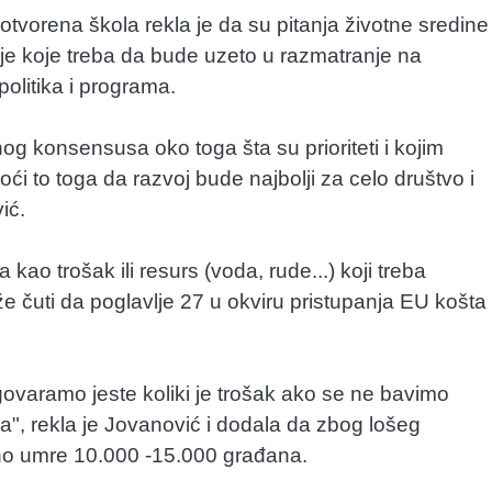
tvorena škola rekla je da su pitanja životne sredine 
e koje treba da bude uzeto u razmatranje na
politika i programa.
og konsensusa oko toga šta su prioriteti i kojim
oći to toga da razvoj bude najbolji za celo društvo i
ić.
ao trošak ili resurs (voda, rude...) koji treba
ože čuti da poglavlje 27 u okviru pristupanja EU košta
govaramo jeste koliki je trošak ako se ne bavimo
a", rekla je Jovanović i dodala da zbog lošeg
eno umre 10.000 -15.000 građana.