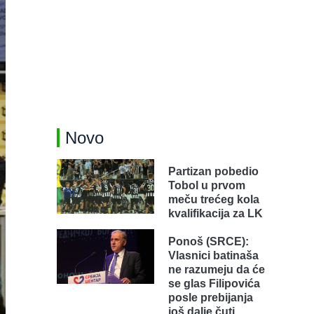
Novo
Partizan pobedio
Tobol u prvom
meču trećeg kola
kvalifikacija za LK
Ponoš (SRCE):
Vlasnici batinaša
ne razumeju da će
se glas Filipovića
posle prebijanja
još dalje čuti