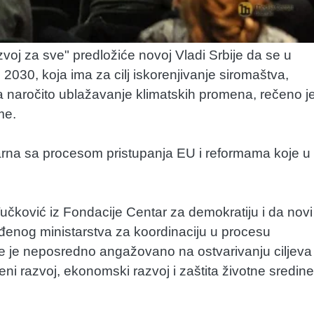
zvoj za sve" predložiće novoj Vladi Srbije da se u
030, koja ima za cilj iskorenjivanje siromaštva,
a naročito ublažavanje klimatskih promena, rečeno j
me.
rna sa procesom pristupanja EU i reformama koje u
čković iz Fondacije Centar za demokratiju i da novi
eđenog ministarstva za koordinaciju u procesu
je je neposredno angažovano na ostvarivanju ciljeva
veni razvoj, ekonomski razvoj i zaštita životne sredine