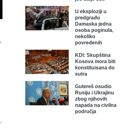
U eksploziji u
predgrađu
Damaska jedna
osoba poginula,
nekoliko
e
povređenih
KDI: Skupština
Kosova mora biti
konstituisana do
sutra
Gutereš osudio
Rusiju i Ukrajinu
zbog njihovih
napada na civilna
područja
,