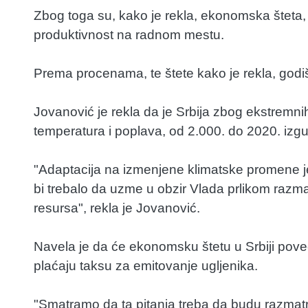
Zbog toga su, kako je rekla, ekonomska šteta, pr
produktivnost na radnom mestu.
Prema procenama, te štete kako je rekla, godišnj
Jovanović je rekla da je Srbija zbog ekstremni
temperatura i poplava, od 2.000. do 2020. izgubi
"Adaptacija na izmenjene klimatske promene je
bi trebalo da uzme u obzir Vlada prlikom razmat
resursa", rekla je Jovanović.
Navela je da će ekonomsku štetu u Srbiji poveć
plaćaju taksu za emitovanje ugljenika.
"Smatramo da ta pitanja treba da budu razmatr