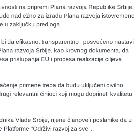
ivnosti na pripremi Plana razvoja Republike Srbije,
ude nadležno za izradu Plana razvoja istovremeno
 u zaključku predloga.
 bi da efikasno, transparentno i posvećeno nastavi
Plana razvoja Srbije, kao krovnog dokumenta, da
sa pristupanja EU i procesa realizacije ciljeva
raćenje primene treba da budu uključeni civilno
drugi relevantni činioci koji mogu doprineti kvalitetu
ika Vlade Srbije, njene članove i poslanike da u
 Platforme "Održivi razvoj za sve".