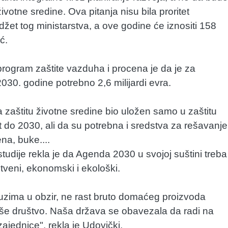
votne sredine. Ova pitanja nisu bila proritet
žet tog ministarstva, a ove godine će iznositi 158
ć.
a program zaštite vazduha i procena je da je za
030. godine potrebno 2,6 milijardi evra.
za zaštitu životne sredine bio uložen samo u zaštitu
 do 2030, ali da su potrebna i sredstva za rešavanje
na, buke....
udije rekla je da Agenda 2030 u svojoj suštini treba
tveni, ekonomski i ekološki.
uzima u obzir, ne rast bruto domaćeg proizvoda
aše društvo. Naša država se obavezala da radi na
ajednice", rekla je Udovički.