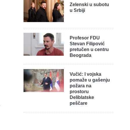
Zelenski u subotu
u Srbiji
Profesor FDU
Stevan Filipović
pretučen u centru
Beograda
Vučić: I vojska
pomaže u gašenju
požara na
prostoru
Deliblatske
peščare
a