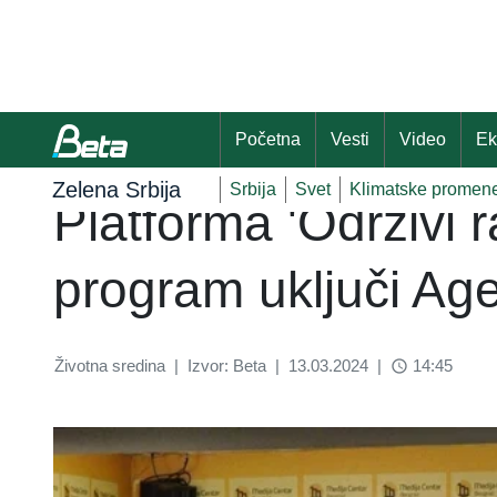
Početna
Vesti
Video
Ek
Zelena Srbija
Srbija
Svet
Klimatske promen
Platforma 'Održivi 
program uključi A
Životna sredina
|
Izvor: Beta
|
13.03.2024
|
14:45
access_time