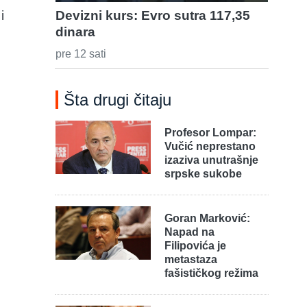
i
Devizni kurs: Evro sutra 117,35
dinara
pre 12 sati
Šta drugi čitaju
Profesor Lompar:
Vučić neprestano
izaziva unutrašnje
srpske sukobe
Goran Marković:
Napad na
Filipovića je
metastaza
fašističkog režima