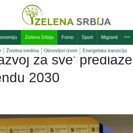
onomija
Zelena Srbija
Fomo
Sport
Migranti
e
Životna sredina
Obnovljivi izvori
Energetska tranzicija
razvoj za sve' predlaže
gendu 2030