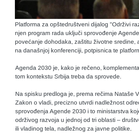
Platforma za opštedruštveni dijalog "Održivi ra
njen program rada uključi sprovođenje Agende 2
povećanje dohodaka, zaštitu životne sredine, 
na današnjoj konferenciji, potpisnica te platfor
Agenda 2030 je, kako je rečeno, komplementa
tom kontekstu Srbija treba da sprovede.
Na spisku predloga je, prema rečima Nataše Vu
Zakon o vladi, precizno utvrdi nadležnost odr
sprovođenja Agende 2030 i to ministarstva ko
održivog razvoja u jednoj od tri oblasti – društ
ili vladinog tela, nadležnog za javne politike.