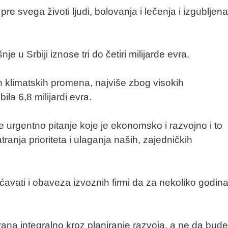
e svega životi ljudi, bolovanja i lečenja i izgubljena
e u Srbiji iznose tri do četiri milijarde evra.
h klimatskih promena, najviše zbog visokih
la 6,8 milijardi evra.
 urgentno pitanje koje je ekonomsko i razvojno i to
ranja prioriteta i ulaganja naših, zajedničkih
avati i obaveza izvoznih firmi da za nekoliko godin
ana integralno kroz planiranje razvoja, a ne da bude