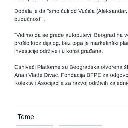
Dodala je da "smo čuli od Vučića (Aleksandar, 
budućnost'".
"Vidimo da se grade autoputevi, Beograd na vod
prošlo kroz dijalog, bez toga je marketinški plan
investicije održive i u korist građana.
Osnivači Platforme su Beogradska otvorena šk
Ana i Vlade Divac, Fondacija BFPE za odgovor
Kolektiv i Asocijacija za razvoj održivih zajedni
Teme